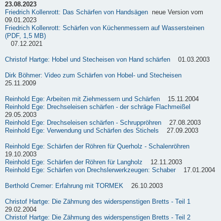
23.08.2023
Friedrich Kollenrott: Das Schärfen von Handsägen
neue Version vom
09.01.2023
Friedrich Kollenrott: Schärfen von Küchenmessern auf Wassersteinen
(PDF, 1,5 MB)
07.12.2021
Christof Hartge: Hobel und Stecheisen von Hand schärfen
01.03.2003
Dirk Böhmer: Video zum Schärfen von Hobel- und Stecheisen
25.11.2009
Reinhold Ege: Arbeiten mit Ziehmessern und Schärfen
15.11.2004
Reinhold Ege: Drechseleisen schärfen - der schräge Flachmeißel
29.05.2003
Reinhold Ege: Drechseleisen schärfen - Schruppröhren
27.08.2003
Reinhold Ege: Verwendung und Schärfen des Stichels
27.09.2003
Reinhold Ege: Schärfen der Röhren für Querholz - Schalenröhren
19.10.2003
Reinhold Ege: Schärfen der Röhren für Langholz
12.11.2003
Reinhold Ege: Schärfen von Drechslerwerkzeugen: Schaber
17.01.2004
Berthold Cremer: Erfahrung mit TORMEK
26.10.2003
Christof Hartge: Die Zähmung des widerspenstigen Bretts - Teil 1
29.02.2004
Christof Hartge: Die Zähmung des widerspenstigen Bretts - Teil 2