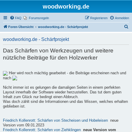
woodworking.de
FAQ
Forumsregeln
Registrieren
Anmelden
S
Foren-Übersicht
woodworking.de - Schärfprojekt
u
woodworking.de - Schärfprojekt
c
h
Das Schärfen von Werkzeugen und weitere
e
nützliche Beiträge für den Holzwerker
Hier wird noch mächtig gearbeitet - die Beiträge erscheinen nach und
nach
Nicht immer ist es gelungen die damaligen Seiten in einem perfekten
Layout innerhalb der Software wieder herzustellen. Das tut dem guten
Inhalt zum Glück nur bedingt einen Abbruch.
Was doch zählt sind die Informationen und das Wissen, welches erhalten
geblieben ist.
Friedrich Kollenrott: Schärfen von Stecheisen und Hobeleisen
neue
Version vom 09.01.2023
Friedrich Kollenrott: Schärfen von Ziehklingen
neue Version vom