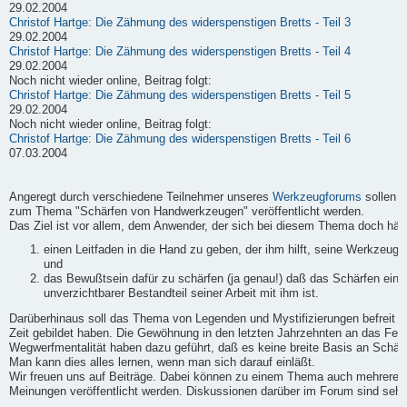
29.02.2004
Christof Hartge: Die Zähmung des widerspenstigen Bretts - Teil 3
29.02.2004
Christof Hartge: Die Zähmung des widerspenstigen Bretts - Teil 4
29.02.2004
Noch nicht wieder online, Beitrag folgt:
Christof Hartge: Die Zähmung des widerspenstigen Bretts - Teil 5
29.02.2004
Noch nicht wieder online, Beitrag folgt:
Christof Hartge: Die Zähmung des widerspenstigen Bretts - Teil 6
07.03.2004
Angeregt durch verschiedene Teilnehmer unseres
Werkzeugforums
sollen h
zum Thema "Schärfen von Handwerkzeugen" veröffentlicht werden.
Das Ziel ist vor allem, dem Anwender, der sich bei diesem Thema doch häufi
einen Leitfaden in die Hand zu geben, der ihm hilft, seine Werkzeuge
und
das Bewußtsein dafür zu schärfen (ja genau!) daß das Schärfen ein
unverzichtbarer Bestandteil seiner Arbeit mit ihm ist.
Darüberhinaus soll das Thema von Legenden und Mystifizierungen befreit we
Zeit gebildet haben. Die Gewöhnung in den letzten Jahrzehnten an das Fert
Wegwerfmentalität haben dazu geführt, daß es keine breite Basis an Schärf-
Man kann dies alles lernen, wenn man sich darauf einläßt.
Wir freuen uns auf Beiträge. Dabei können zu einem Thema auch mehrere B
Meinungen veröffentlicht werden. Diskussionen darüber im Forum sind sehr