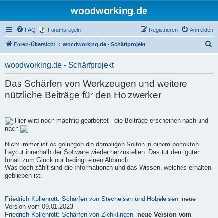
woodworking.de
FAQ
Forumsregeln
Registrieren
Anmelden
S
Foren-Übersicht
woodworking.de - Schärfprojekt
u
woodworking.de - Schärfprojekt
c
h
Das Schärfen von Werkzeugen und weitere
e
nützliche Beiträge für den Holzwerker
Hier wird noch mächtig gearbeitet - die Beiträge erscheinen nach und
nach
Nicht immer ist es gelungen die damaligen Seiten in einem perfekten
Layout innerhalb der Software wieder herzustellen. Das tut dem guten
Inhalt zum Glück nur bedingt einen Abbruch.
Was doch zählt sind die Informationen und das Wissen, welches erhalten
geblieben ist.
Friedrich Kollenrott: Schärfen von Stecheisen und Hobeleisen
neue
Version vom 09.01.2023
Friedrich Kollenrott: Schärfen von Ziehklingen
neue Version vom