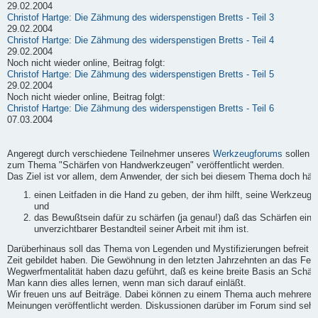
29.02.2004
Christof Hartge: Die Zähmung des widerspenstigen Bretts - Teil 3
29.02.2004
Christof Hartge: Die Zähmung des widerspenstigen Bretts - Teil 4
29.02.2004
Noch nicht wieder online, Beitrag folgt:
Christof Hartge: Die Zähmung des widerspenstigen Bretts - Teil 5
29.02.2004
Noch nicht wieder online, Beitrag folgt:
Christof Hartge: Die Zähmung des widerspenstigen Bretts - Teil 6
07.03.2004
Angeregt durch verschiedene Teilnehmer unseres
Werkzeugforums
sollen h
zum Thema "Schärfen von Handwerkzeugen" veröffentlicht werden.
Das Ziel ist vor allem, dem Anwender, der sich bei diesem Thema doch häufi
einen Leitfaden in die Hand zu geben, der ihm hilft, seine Werkzeuge
und
das Bewußtsein dafür zu schärfen (ja genau!) daß das Schärfen ein
unverzichtbarer Bestandteil seiner Arbeit mit ihm ist.
Darüberhinaus soll das Thema von Legenden und Mystifizierungen befreit we
Zeit gebildet haben. Die Gewöhnung in den letzten Jahrzehnten an das Fert
Wegwerfmentalität haben dazu geführt, daß es keine breite Basis an Schärf-
Man kann dies alles lernen, wenn man sich darauf einläßt.
Wir freuen uns auf Beiträge. Dabei können zu einem Thema auch mehrere B
Meinungen veröffentlicht werden. Diskussionen darüber im Forum sind sehr