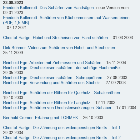
23.08.2023
Friedrich Kollenrott: Das Schärfen von Handsägen
neue Version vom
09.01.2023
Friedrich Kollenrott: Schärfen von Küchenmessern auf Wassersteinen
(PDF, 1,5 MB)
07.12.2021
Christof Hartge: Hobel und Stecheisen von Hand schärfen
01.03.2003
Dirk Böhmer: Video zum Schärfen von Hobel- und Stecheisen
25.11.2009
Reinhold Ege: Arbeiten mit Ziehmessern und Schärfen
15.11.2004
Reinhold Ege: Drechseleisen schärfen - der schräge Flachmeißel
29.05.2003
Reinhold Ege: Drechseleisen schärfen - Schruppröhren
27.08.2003
Reinhold Ege: Verwendung und Schärfen des Stichels
27.09.2003
Reinhold Ege: Schärfen der Röhren für Querholz - Schalenröhren
19.10.2003
Reinhold Ege: Schärfen der Röhren für Langholz
12.11.2003
Reinhold Ege: Schärfen von Drechslerwerkzeugen: Schaber
17.01.2004
Berthold Cremer: Erfahrung mit TORMEK
26.10.2003
Christof Hartge: Die Zähmung des widerspenstigen Bretts - Teil 1
29.02.2004
Christof Hartge: Die Zähmung des widerspenstigen Bretts - Teil 2