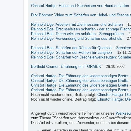
Christof Hartge: Hobel und Stecheisen von Hand schärfen
Dirk Böhmer: Video zum Schärfen von Hobel- und Stechei
Reinhold Ege: Arbeiten mit Ziehmessern und Schärfen
15.
Reinhold Ege: Drechseleisen schärfen - der schräge Flach
Reinhold Ege: Drechseleisen schärfen - Schruppröhren
27.
Reinhold Ege: Verwendung und Schärfen des Stichels
27.
Reinhold Ege: Schärfen der Röhren für Querholz - Schalen
Reinhold Ege: Schärfen der Röhren für Langholz
12.11.2
Reinhold Ege: Schärfen von Drechslerwerkzeugen: Schabe
Berthold Cremer: Erfahrung mit TORMEK
26.10.2003
Christof Hartge: Die Zähmung des widerspenstigen Bretts - 
Christof Hartge: Die Zähmung des widerspenstigen Bretts - 
Christof Hartge: Die Zähmung des widerspenstigen Bretts - 
Christof Hartge: Die Zähmung des widerspenstigen Bretts - 
Noch nicht wieder online, Beitrag folgt:
Christof Hartge: Di
Noch nicht wieder online, Beitrag folgt:
Christof Hartge: Di
Angeregt durch verschiedene Teilnehmer unseres
Werkzeu
zum Thema "Schärfen von Handwerkzeugen" veröffentlicht
Das Ziel ist vor allem, dem Anwender, der sich bei diesem 
einen Leitfaden in die Hand zu geben, der ihm hilft,