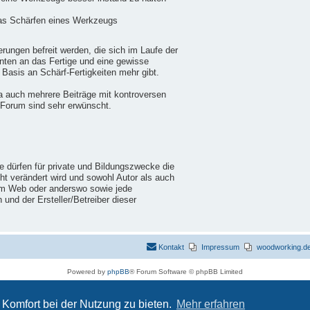
das Schärfen eines Werkzeugs
ungen befreit werden, die sich im Laufe der
nten an das Fertige und eine gewisse
 Basis an Schärf-Fertigkeiten mehr gibt.
a auch mehrere Beiträge mit kontroversen
 Forum sind sehr erwünscht.
ie dürfen für private und Bildungszwecke die
cht verändert wird und sowohl Autor als auch
im Web oder anderswo sowie jede
nd der Ersteller/Betreiber dieser
Kontakt
Impressum
woodworking.de 
Powered by
phpBB
® Forum Software © phpBB Limited
Deutsche Übersetzung durch
phpBB.de
Datenschutz
|
Nutzungsbedingungen
Komfort bei der Nutzung zu bieten.
Mehr erfahren