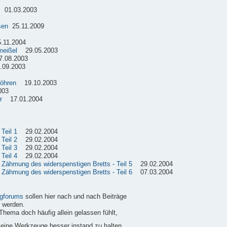
01.03.2003
sen
25.11.2009
11.2004
meißel
29.05.2003
08.2003
09.2003
röhren
19.10.2003
003
r
17.01.2004
Teil 1
29.02.2004
Teil 2
29.02.2004
Teil 3
29.02.2004
Teil 4
29.02.2004
e Zähmung des widerspenstigen Bretts - Teil 5
29.02.2004
e Zähmung des widerspenstigen Bretts - Teil 6
07.03.2004
gforums
sollen hier nach und nach Beiträge
 werden.
Thema doch häufig allein gelassen fühlt,
 seine Werkzeuge besser instand zu halten