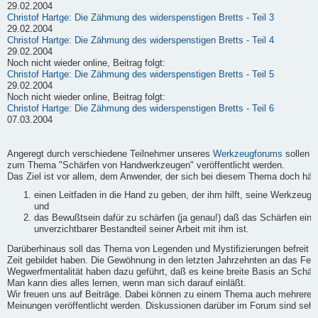
29.02.2004
Christof Hartge: Die Zähmung des widerspenstigen Bretts - Teil 3
29.02.2004
Christof Hartge: Die Zähmung des widerspenstigen Bretts - Teil 4
29.02.2004
Noch nicht wieder online, Beitrag folgt:
Christof Hartge: Die Zähmung des widerspenstigen Bretts - Teil 5
29.02.2004
Noch nicht wieder online, Beitrag folgt:
Christof Hartge: Die Zähmung des widerspenstigen Bretts - Teil 6
07.03.2004
Angeregt durch verschiedene Teilnehmer unseres
Werkzeugforums
sollen h
zum Thema "Schärfen von Handwerkzeugen" veröffentlicht werden.
Das Ziel ist vor allem, dem Anwender, der sich bei diesem Thema doch häufi
einen Leitfaden in die Hand zu geben, der ihm hilft, seine Werkzeuge
und
das Bewußtsein dafür zu schärfen (ja genau!) daß das Schärfen ein
unverzichtbarer Bestandteil seiner Arbeit mit ihm ist.
Darüberhinaus soll das Thema von Legenden und Mystifizierungen befreit we
Zeit gebildet haben. Die Gewöhnung in den letzten Jahrzehnten an das Fert
Wegwerfmentalität haben dazu geführt, daß es keine breite Basis an Schärf-
Man kann dies alles lernen, wenn man sich darauf einläßt.
Wir freuen uns auf Beiträge. Dabei können zu einem Thema auch mehrere B
Meinungen veröffentlicht werden. Diskussionen darüber im Forum sind sehr