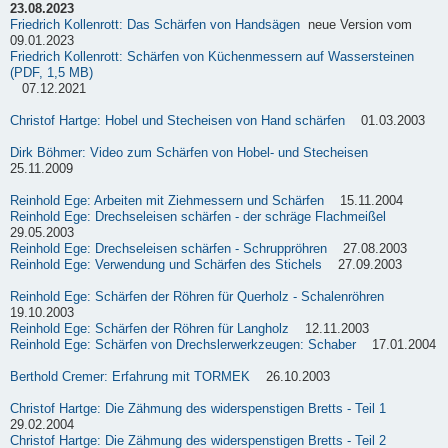
23.08.2023
Friedrich Kollenrott: Das Schärfen von Handsägen
neue Version vom
09.01.2023
Friedrich Kollenrott: Schärfen von Küchenmessern auf Wassersteinen
(PDF, 1,5 MB)
07.12.2021
Christof Hartge: Hobel und Stecheisen von Hand schärfen
01.03.2003
Dirk Böhmer: Video zum Schärfen von Hobel- und Stecheisen
25.11.2009
Reinhold Ege: Arbeiten mit Ziehmessern und Schärfen
15.11.2004
Reinhold Ege: Drechseleisen schärfen - der schräge Flachmeißel
29.05.2003
Reinhold Ege: Drechseleisen schärfen - Schruppröhren
27.08.2003
Reinhold Ege: Verwendung und Schärfen des Stichels
27.09.2003
Reinhold Ege: Schärfen der Röhren für Querholz - Schalenröhren
19.10.2003
Reinhold Ege: Schärfen der Röhren für Langholz
12.11.2003
Reinhold Ege: Schärfen von Drechslerwerkzeugen: Schaber
17.01.2004
Berthold Cremer: Erfahrung mit TORMEK
26.10.2003
Christof Hartge: Die Zähmung des widerspenstigen Bretts - Teil 1
29.02.2004
Christof Hartge: Die Zähmung des widerspenstigen Bretts - Teil 2