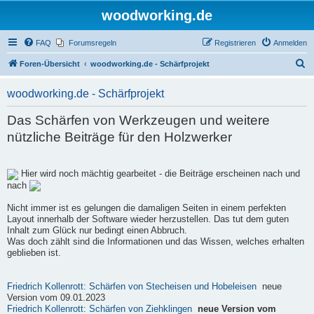
woodworking.de
FAQ
Forumsregeln
Registrieren
Anmelden
S
Foren-Übersicht
woodworking.de - Schärfprojekt
u
woodworking.de - Schärfprojekt
c
h
Das Schärfen von Werkzeugen und weitere
e
nützliche Beiträge für den Holzwerker
Hier wird noch mächtig gearbeitet - die Beiträge erscheinen nach und
nach
Nicht immer ist es gelungen die damaligen Seiten in einem perfekten
Layout innerhalb der Software wieder herzustellen. Das tut dem guten
Inhalt zum Glück nur bedingt einen Abbruch.
Was doch zählt sind die Informationen und das Wissen, welches erhalten
geblieben ist.
Friedrich Kollenrott: Schärfen von Stecheisen und Hobeleisen
neue
Version vom 09.01.2023
Friedrich Kollenrott: Schärfen von Ziehklingen
neue Version vom