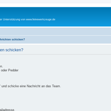
cher Unterstützung von www.feinewerkzeuge.de
chrichten schicken?
ten schicken?
en.
s oder Pedder
" und schicke eine Nachricht an das Team.
ailadresse.