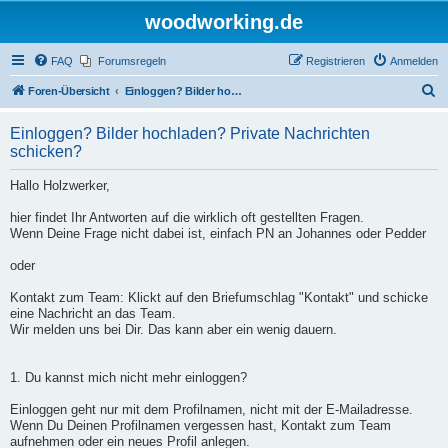
woodworking.de
FAQ
Forumsregeln
Registrieren
Anmelden
S
Foren-Übersicht
Einloggen? Bilder hochladen? Private Nachrichten schicken?
u
Einloggen? Bilder hochladen? Private Nachrichten
c
schicken?
h
Hallo Holzwerker,
e
hier findet Ihr Antworten auf die wirklich oft gestellten Fragen.
Wenn Deine Frage nicht dabei ist, einfach PN an Johannes oder Pedder
oder
Kontakt zum Team: Klickt auf den Briefumschlag "Kontakt" und schicke
eine Nachricht an das Team.
Wir melden uns bei Dir. Das kann aber ein wenig dauern.
1. Du kannst mich nicht mehr einloggen?
Einloggen geht nur mit dem Profilnamen, nicht mit der E-Mailadresse.
Wenn Du Deinen Profilnamen vergessen hast, Kontakt zum Team
aufnehmen oder ein neues Profil anlegen.