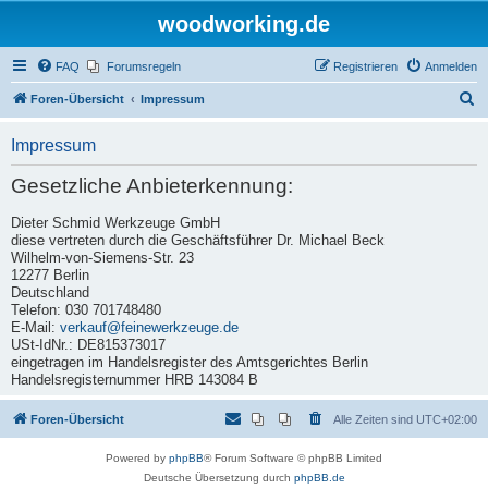
woodworking.de
FAQ
Forumsregeln
Registrieren
Anmelden
S
Foren-Übersicht
Impressum
u
Impressum
c
h
Gesetzliche Anbieterkennung:
e
Dieter Schmid Werkzeuge GmbH
diese vertreten durch die Geschäftsführer Dr. Michael Beck
Wilhelm-von-Siemens-Str. 23
12277 Berlin
Deutschland
Telefon: 030 701748480
E-Mail:
verkauf@feinewerkzeuge.de
USt-IdNr.: DE815373017
eingetragen im Handelsregister des Amtsgerichtes Berlin
Handelsregisternummer HRB 143084 B
Foren-Übersicht
Alle Zeiten sind
UTC+02:00
Powered by
phpBB
® Forum Software © phpBB Limited
Deutsche Übersetzung durch
phpBB.de