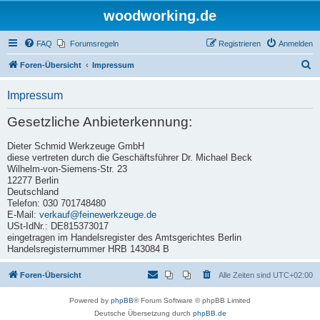
woodworking.de
FAQ
Forumsregeln
Registrieren
Anmelden
S
Foren-Übersicht
Impressum
u
Impressum
c
h
Gesetzliche Anbieterkennung:
e
Dieter Schmid Werkzeuge GmbH
diese vertreten durch die Geschäftsführer Dr. Michael Beck
Wilhelm-von-Siemens-Str. 23
12277 Berlin
Deutschland
Telefon: 030 701748480
E-Mail:
verkauf@feinewerkzeuge.de
USt-IdNr.: DE815373017
eingetragen im Handelsregister des Amtsgerichtes Berlin
Handelsregisternummer HRB 143084 B
Foren-Übersicht
Alle Zeiten sind
UTC+02:00
Powered by
phpBB
® Forum Software © phpBB Limited
Deutsche Übersetzung durch
phpBB.de