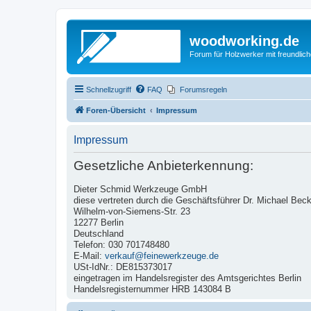
woodworking.de
Forum für Holzwerker mit freundli
Schnellzugriff
FAQ
Forumsregeln
Foren-Übersicht
Impressum
Impressum
Gesetzliche Anbieterkennung:
Dieter Schmid Werkzeuge GmbH
diese vertreten durch die Geschäftsführer Dr. Michael Bec
Wilhelm-von-Siemens-Str. 23
12277 Berlin
Deutschland
Telefon: 030 701748480
E-Mail:
verkauf@feinewerkzeuge.de
USt-IdNr.: DE815373017
eingetragen im Handelsregister des Amtsgerichtes Berlin
Handelsregisternummer HRB 143084 B