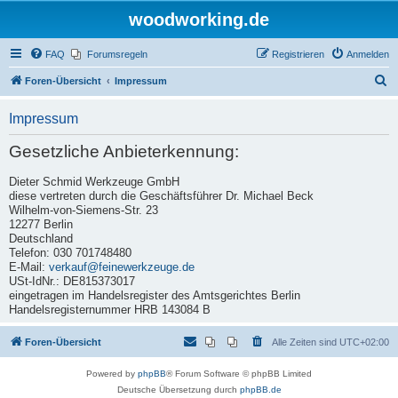
woodworking.de
FAQ
Forumsregeln
Registrieren
Anmelden
S
Foren-Übersicht
Impressum
u
Impressum
c
h
Gesetzliche Anbieterkennung:
e
Dieter Schmid Werkzeuge GmbH
diese vertreten durch die Geschäftsführer Dr. Michael Beck
Wilhelm-von-Siemens-Str. 23
12277 Berlin
Deutschland
Telefon: 030 701748480
E-Mail:
verkauf@feinewerkzeuge.de
USt-IdNr.: DE815373017
eingetragen im Handelsregister des Amtsgerichtes Berlin
Handelsregisternummer HRB 143084 B
Foren-Übersicht
Alle Zeiten sind
UTC+02:00
Powered by
phpBB
® Forum Software © phpBB Limited
Deutsche Übersetzung durch
phpBB.de