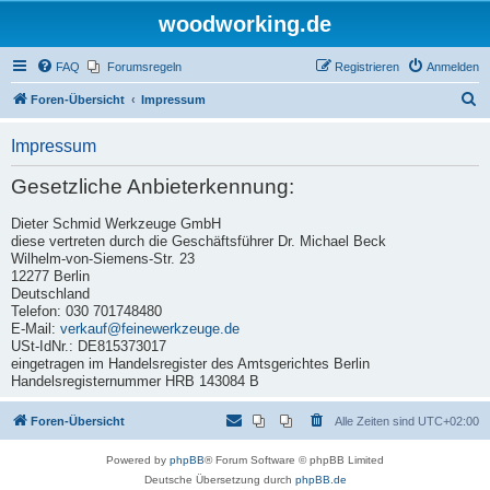
woodworking.de
FAQ
Forumsregeln
Registrieren
Anmelden
S
Foren-Übersicht
Impressum
u
Impressum
c
h
Gesetzliche Anbieterkennung:
e
Dieter Schmid Werkzeuge GmbH
diese vertreten durch die Geschäftsführer Dr. Michael Beck
Wilhelm-von-Siemens-Str. 23
12277 Berlin
Deutschland
Telefon: 030 701748480
E-Mail:
verkauf@feinewerkzeuge.de
USt-IdNr.: DE815373017
eingetragen im Handelsregister des Amtsgerichtes Berlin
Handelsregisternummer HRB 143084 B
Foren-Übersicht
Alle Zeiten sind
UTC+02:00
Powered by
phpBB
® Forum Software © phpBB Limited
Deutsche Übersetzung durch
phpBB.de