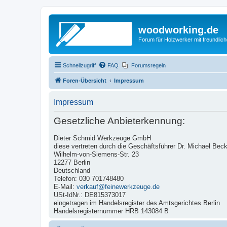
woodworking.de
Forum für Holzwerker mit freundli
Schnellzugriff
FAQ
Forumsregeln
Foren-Übersicht
Impressum
Impressum
Gesetzliche Anbieterkennung:
Dieter Schmid Werkzeuge GmbH
diese vertreten durch die Geschäftsführer Dr. Michael Bec
Wilhelm-von-Siemens-Str. 23
12277 Berlin
Deutschland
Telefon: 030 701748480
E-Mail:
verkauf@feinewerkzeuge.de
USt-IdNr.: DE815373017
eingetragen im Handelsregister des Amtsgerichtes Berlin
Handelsregisternummer HRB 143084 B