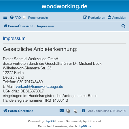
woodworking.de
FAQ
Forumsregeln
Registrieren
Anmelden
S
Foren-Übersicht
Impressum
u
Impressum
c
h
Gesetzliche Anbieterkennung:
e
Dieter Schmid Werkzeuge GmbH
diese vertreten durch die Geschäftsführer Dr. Michael Beck
Wilhelm-von-Siemens-Str. 23
12277 Berlin
Deutschland
Telefon: 030 701748480
E-Mail:
verkauf@feinewerkzeuge.de
USt-IdNr.: DE815373017
eingetragen im Handelsregister des Amtsgerichtes Berlin
Handelsregisternummer HRB 143084 B
Foren-Übersicht
Alle Zeiten sind
UTC+02:00
Powered by
phpBB
® Forum Software © phpBB Limited
Deutsche Übersetzung durch
phpBB.de