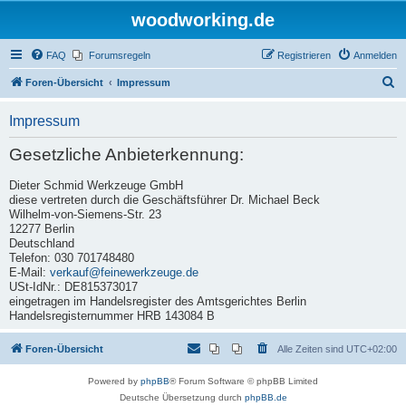
woodworking.de
FAQ
Forumsregeln
Registrieren
Anmelden
S
Foren-Übersicht
Impressum
u
Impressum
c
h
Gesetzliche Anbieterkennung:
e
Dieter Schmid Werkzeuge GmbH
diese vertreten durch die Geschäftsführer Dr. Michael Beck
Wilhelm-von-Siemens-Str. 23
12277 Berlin
Deutschland
Telefon: 030 701748480
E-Mail:
verkauf@feinewerkzeuge.de
USt-IdNr.: DE815373017
eingetragen im Handelsregister des Amtsgerichtes Berlin
Handelsregisternummer HRB 143084 B
Foren-Übersicht
Alle Zeiten sind
UTC+02:00
Powered by
phpBB
® Forum Software © phpBB Limited
Deutsche Übersetzung durch
phpBB.de