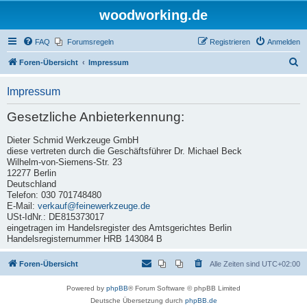
woodworking.de
FAQ
Forumsregeln
Registrieren
Anmelden
S
Foren-Übersicht
Impressum
u
Impressum
c
h
Gesetzliche Anbieterkennung:
e
Dieter Schmid Werkzeuge GmbH
diese vertreten durch die Geschäftsführer Dr. Michael Beck
Wilhelm-von-Siemens-Str. 23
12277 Berlin
Deutschland
Telefon: 030 701748480
E-Mail:
verkauf@feinewerkzeuge.de
USt-IdNr.: DE815373017
eingetragen im Handelsregister des Amtsgerichtes Berlin
Handelsregisternummer HRB 143084 B
Foren-Übersicht
Alle Zeiten sind
UTC+02:00
Powered by
phpBB
® Forum Software © phpBB Limited
Deutsche Übersetzung durch
phpBB.de