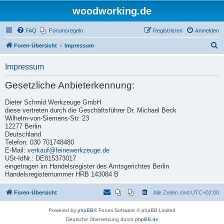
woodworking.de
FAQ
Forumsregeln
Registrieren
Anmelden
S
Foren-Übersicht
Impressum
u
Impressum
c
h
Gesetzliche Anbieterkennung:
e
Dieter Schmid Werkzeuge GmbH
diese vertreten durch die Geschäftsführer Dr. Michael Beck
Wilhelm-von-Siemens-Str. 23
12277 Berlin
Deutschland
Telefon: 030 701748480
E-Mail:
verkauf@feinewerkzeuge.de
USt-IdNr.: DE815373017
eingetragen im Handelsregister des Amtsgerichtes Berlin
Handelsregisternummer HRB 143084 B
Foren-Übersicht
Alle Zeiten sind
UTC+02:00
Powered by
phpBB
® Forum Software © phpBB Limited
Deutsche Übersetzung durch
phpBB.de