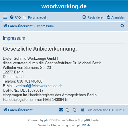
woodworking.de
FAQ
Forumsregeln
Registrieren
Anmelden
S
Foren-Übersicht
Impressum
u
Impressum
c
h
Gesetzliche Anbieterkennung:
e
Dieter Schmid Werkzeuge GmbH
diese vertreten durch die Geschäftsführer Dr. Michael Beck
Wilhelm-von-Siemens-Str. 23
12277 Berlin
Deutschland
Telefon: 030 701748480
E-Mail:
verkauf@feinewerkzeuge.de
USt-IdNr.: DE815373017
eingetragen im Handelsregister des Amtsgerichtes Berlin
Handelsregisternummer HRB 143084 B
Foren-Übersicht
Alle Zeiten sind
UTC+02:00
Powered by
phpBB
® Forum Software © phpBB Limited
Deutsche Übersetzung durch
phpBB.de