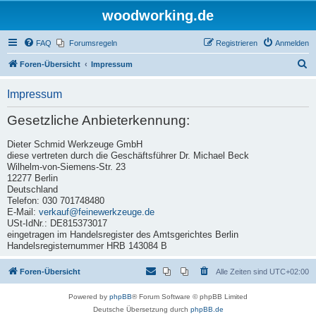
woodworking.de
FAQ
Forumsregeln
Registrieren
Anmelden
S
Foren-Übersicht
Impressum
u
Impressum
c
h
Gesetzliche Anbieterkennung:
e
Dieter Schmid Werkzeuge GmbH
diese vertreten durch die Geschäftsführer Dr. Michael Beck
Wilhelm-von-Siemens-Str. 23
12277 Berlin
Deutschland
Telefon: 030 701748480
E-Mail:
verkauf@feinewerkzeuge.de
USt-IdNr.: DE815373017
eingetragen im Handelsregister des Amtsgerichtes Berlin
Handelsregisternummer HRB 143084 B
Foren-Übersicht
Alle Zeiten sind
UTC+02:00
Powered by
phpBB
® Forum Software © phpBB Limited
Deutsche Übersetzung durch
phpBB.de