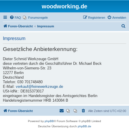
woodworking.de
FAQ
Forumsregeln
Registrieren
Anmelden
S
Foren-Übersicht
Impressum
u
Impressum
c
h
Gesetzliche Anbieterkennung:
e
Dieter Schmid Werkzeuge GmbH
diese vertreten durch die Geschäftsführer Dr. Michael Beck
Wilhelm-von-Siemens-Str. 23
12277 Berlin
Deutschland
Telefon: 030 701748480
E-Mail:
verkauf@feinewerkzeuge.de
USt-IdNr.: DE815373017
eingetragen im Handelsregister des Amtsgerichtes Berlin
Handelsregisternummer HRB 143084 B
Foren-Übersicht
Alle Zeiten sind
UTC+02:00
Powered by
phpBB
® Forum Software © phpBB Limited
Deutsche Übersetzung durch
phpBB.de