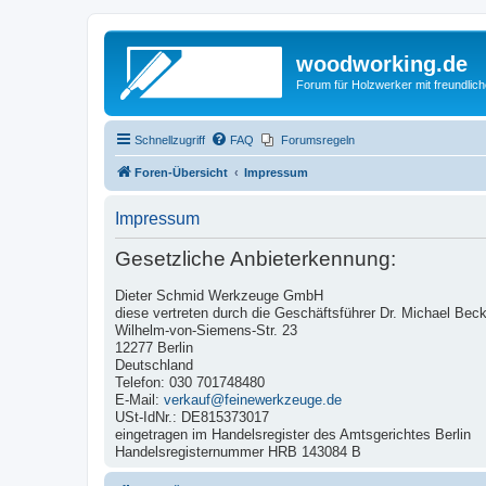
woodworking.de
Forum für Holzwerker mit freundli
Schnellzugriff
FAQ
Forumsregeln
Foren-Übersicht
Impressum
Impressum
Gesetzliche Anbieterkennung:
Dieter Schmid Werkzeuge GmbH
diese vertreten durch die Geschäftsführer Dr. Michael Bec
Wilhelm-von-Siemens-Str. 23
12277 Berlin
Deutschland
Telefon: 030 701748480
E-Mail:
verkauf@feinewerkzeuge.de
USt-IdNr.: DE815373017
eingetragen im Handelsregister des Amtsgerichtes Berlin
Handelsregisternummer HRB 143084 B