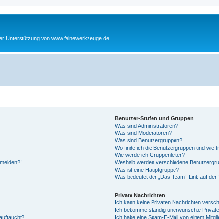
cher Unterstützung von www.feinewerkzeuge.de
Benutzer-Stufen und Gruppen
Was sind Administratoren?
Was sind Moderatoren?
Was sind Benutzergruppen?
Wo finde ich die Benutzergruppen und wie tr
Wie werde ich Gruppenleiter?
anmelden?!
Weshalb werden verschiedene Benutzergrupp
Was ist eine Hauptgruppe?
Was bedeutet der „Das Team“-Link auf der S
Private Nachrichten
Ich kann keine Privaten Nachrichten versch
Ich bekomme ständig unerwünschte Private
auftaucht?
Ich habe eine Spam-E-Mail von einem Mitgli