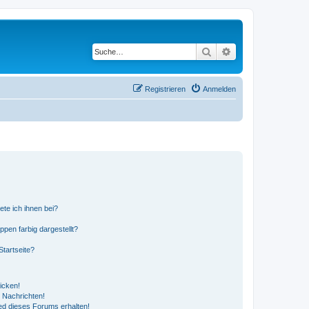
Suche
Erweiterte Suche
Registrieren
Anmelden
ete ich ihnen bei?
en farbig dargestellt?
tartseite?
icken!
 Nachrichten!
ed dieses Forums erhalten!