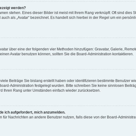
gezeigt werden?
men stehen. Eines dieser Bilder ist meist mit Ihrem Rang verknüpft: Oft sind dies S
auch als „Avatar“ bezeichnet. Es handelt sich hierbei in der Regel um ein persönl
 Avatar über eine der folgenden vier Methoden hinzufügen: Gravatar, Galerie, Rem
inen Avatar benutzen können, sollten Sie die Board-Administration kontaktieren.
iele Beiträge Sie bislang erstellt haben oder identifizieren bestimmte Benutzer
 Board-Administration festgelegt wurden. Bitte schreiben Sie keine sinnlosen Beit
wird Ihren Rang unter Umständen einfach wieder zurücksetzen.
rde ich aufgefordert, mich anzumelden.
ion für Nachrichten an andere Benutzer nutzen, falls diese von der Board-Administ