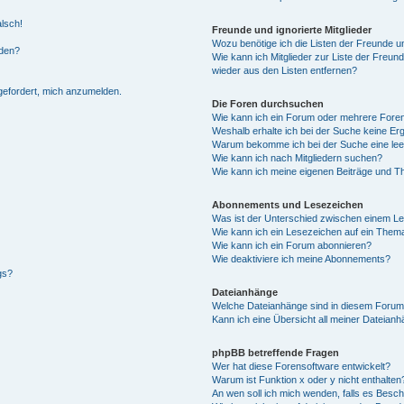
alsch!
Freunde und ignorierte Mitglieder
Wozu benötige ich die Listen der Freunde un
rden?
Wie kann ich Mitglieder zur Liste der Freund
wieder aus den Listen entfernen?
fgefordert, mich anzumelden.
Die Foren durchsuchen
Wie kann ich ein Forum oder mehrere For
Weshalb erhalte ich bei der Suche keine Er
Warum bekomme ich bei der Suche eine lee
Wie kann ich nach Mitgliedern suchen?
Wie kann ich meine eigenen Beiträge und T
Abonnements und Lesezeichen
Was ist der Unterschied zwischen einem L
Wie kann ich ein Lesezeichen auf ein Them
Wie kann ich ein Forum abonnieren?
Wie deaktiviere ich meine Abonnements?
gs?
Dateianhänge
Welche Dateianhänge sind in diesem Forum
Kann ich eine Übersicht all meiner Dateian
phpBB betreffende Fragen
Wer hat diese Forensoftware entwickelt?
Warum ist Funktion x oder y nicht enthalten
An wen soll ich mich wenden, falls es Besc