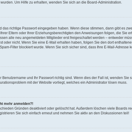
 wurden. Um Hilfe zu erhalten, wenden Sie sich an die Board-Administration.
nd das richtige Passwort eingegeben haben. Wenn diese stimmen, dann gibt es zw
Ihrer Eltern oder Ihrer Erziehungsberechtigten den Anweisungen folgen, die Sie erh
üssen alle neu angemeldeten Mitglieder erst freigeschaltet werden – entweder müsse
 ist oder nicht. Wenn Sie eine E-Mail erhalten haben, folgen Sie den dort enthalte
pam-Filter blockiert wurde. Wenn Sie sich sicher sind, dass Ihre E-Mail-Adresse 
hr Benutzername und Ihr Passwort richtig sind. Wenn dies der Fall ist, wenden Sie
gurationsproblem mit der Website vorliegt, welches ein Administrator lösen muss.
icht mehr anmelden?!
schieden Gründen deaktiviert oder gelöscht hat. Außerdem löschen viele Boards reg
strieren Sie sich einfach erneut und nehmen Sie aktiv an den Diskussionen teil!