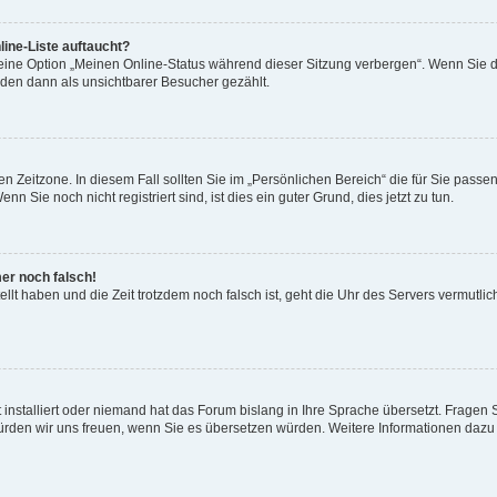
ine-Liste auftaucht?
 eine Option „Meinen Online-Status während dieser Sitzung verbergen“. Wenn Sie d
rden dann als unsichtbarer Besucher gezählt.
n Zeitzone. In diesem Fall sollten Sie im „Persönlichen Bereich“ die für Sie passend
 Sie noch nicht registriert sind, ist dies ein guter Grund, dies jetzt zu tun.
mer noch falsch!
ellt haben und die Zeit trotzdem noch falsch ist, geht die Uhr des Servers vermutlic
 installiert oder niemand hat das Forum bislang in Ihre Sprache übersetzt. Fragen 
t, würden wir uns freuen, wenn Sie es übersetzen würden. Weitere Informationen da