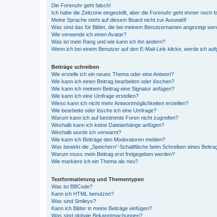
Die Forenuhr geht falsch!
Ich habe die Zeitzone eingestellt, aber die Forenuhr geht immer noch f
Meine Sprache steht auf diesem Board nicht zur Auswahl!
Was sind das für Bilder, die bei meinem Benutzernamen angezeigt we
Wie verwende ich einen Avatar?
Was ist mein Rang und wie kann ich ihn ändern?
Wenn ich bei einem Benutzer auf den E-Mail-Link klicke, werde ich au
Beiträge schreiben
Wie erstelle ich ein neues Thema oder eine Antwort?
Wie kann ich einen Beitrag bearbeiten oder löschen?
Wie kann ich meinem Beitrag eine Signatur anfügen?
Wie kann ich eine Umfrage erstellen?
Wieso kann ich nicht mehr Antwortmöglichkeiten erstellen?
Wie bearbeite oder lösche ich eine Umfrage?
Warum kann ich auf bestimmte Foren nicht zugreifen?
Weshalb kann ich keine Dateianhänge anfügen?
Weshalb wurde ich verwarnt?
Wie kann ich Beiträge den Moderatoren melden?
Was bewirkt die „Speichern“-Schaltfläche beim Schreiben eines Beitra
Warum muss mein Beitrag erst freigegeben werden?
Wie markiere ich ein Thema als neu?
Textformatierung und Thementypen
Was ist BBCode?
Kann ich HTML benutzen?
Was sind Smileys?
Kann ich Bilder in meine Beiträge einfügen?
Was sind globale Bekanntmachungen?