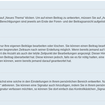
f „Neues Thema“ klicken. Um auf einen Beitrag zu antworten, müssen Sie auf „Ant
e Berechtigungen sind jeweils am Ende der Foren- und der Beitragsansicht aufgeliste
nur Ihre eigenen Beiträge bearbeiten oder löschen. Sie können einen Beitrag bear
nen begrenzten Zeitraum nach seiner Erstellung möglich. Wenn bereits jemand auf Ih
 die Anzahl als auch der letzte Zeitpunkt der Bearbeitungen angezeigt. Dieser Hi
 Beitrag überarbeitet hat. Diese können jedoch, falls sie es für nötig halten, eine 
hen können, wenn bereits jemand darauf geantwortet hat.
hst eine solche in den Einstellungen in Ihrem persönlichen Bereich entwerfen. Na
 aktivieren. Sie können eine Signatur auch hinzufügen, indem Sie in Ihrem persö
gnatur verfassen möchten, so können Sie dort einfach das Kontrollkästchen „Signa