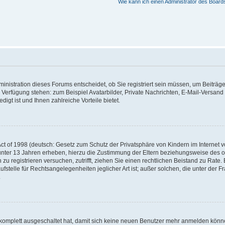
Wie kann ich einen Administrator des Board
nistration dieses Forums entscheidet, ob Sie registriert sein müssen, um Beiträge z
ur Verfügung stehen: zum Beispiel Avatarbilder, Private Nachrichten, E-Mail-Versand
igt ist und Ihnen zahlreiche Vorteile bietet.
t of 1998 (deutsch: Gesetz zum Schutz der Privatsphäre von Kindern im Internet vo
unter 13 Jahren erheben, hierzu die Zustimmung der Eltern beziehungsweise des o
h zu registrieren versuchen, zutrifft, ziehen Sie einen rechtlichen Beistand zu Rat
stelle für Rechtsangelegenheiten jeglicher Art ist; außer solchen, die unter der 
.
 komplett ausgeschaltet hat, damit sich keine neuen Benutzer mehr anmelden könne