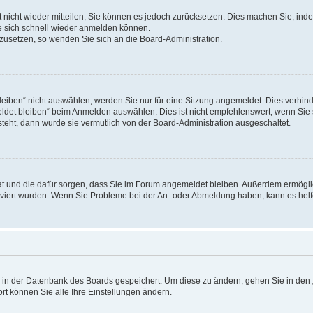
rt nicht wieder mitteilen, Sie können es jedoch zurücksetzen. Dies machen Sie, in
e sich schnell wieder anmelden können.
ckzusetzen, so wenden Sie sich an die Board-Administration.
ben“ nicht auswählen, werden Sie nur für eine Sitzung angemeldet. Dies verhinde
et bleiben“ beim Anmelden auswählen. Dies ist nicht empfehlenswert, wenn Sie s
steht, dann wurde sie vermutlich von der Board-Administration ausgeschaltet.
 hat und die dafür sorgen, dass Sie im Forum angemeldet bleiben. Außerdem ermögl
ktiviert wurden. Wenn Sie Probleme bei der An- oder Abmeldung haben, kann es hel
en in der Datenbank des Boards gespeichert. Um diese zu ändern, gehen Sie in den 
rt können Sie alle Ihre Einstellungen ändern.