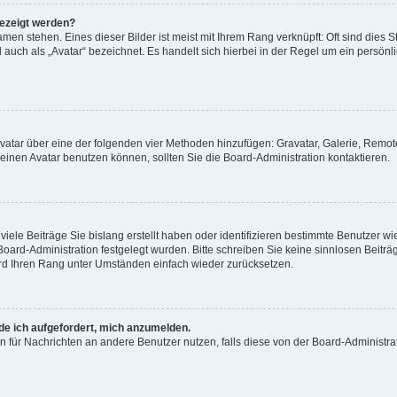
gezeigt werden?
men stehen. Eines dieser Bilder ist meist mit Ihrem Rang verknüpft: Oft sind dies S
auch als „Avatar“ bezeichnet. Es handelt sich hierbei in der Regel um ein persönl
 Avatar über eine der folgenden vier Methoden hinzufügen: Gravatar, Galerie, Rem
inen Avatar benutzen können, sollten Sie die Board-Administration kontaktieren.
iele Beiträge Sie bislang erstellt haben oder identifizieren bestimmte Benutzer
 Board-Administration festgelegt wurden. Bitte schreiben Sie keine sinnlosen Beit
wird Ihren Rang unter Umständen einfach wieder zurücksetzen.
rde ich aufgefordert, mich anzumelden.
ion für Nachrichten an andere Benutzer nutzen, falls diese von der Board-Administ