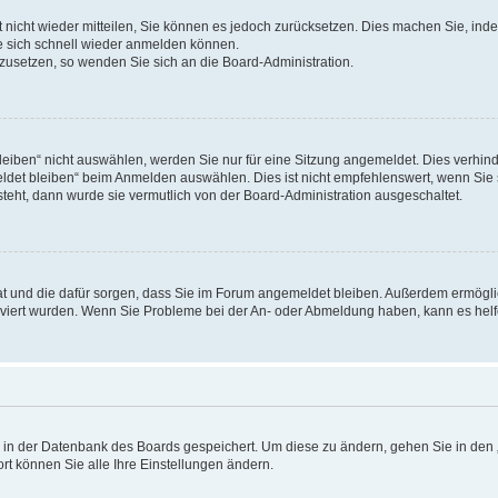
rt nicht wieder mitteilen, Sie können es jedoch zurücksetzen. Dies machen Sie, in
e sich schnell wieder anmelden können.
ckzusetzen, so wenden Sie sich an die Board-Administration.
ben“ nicht auswählen, werden Sie nur für eine Sitzung angemeldet. Dies verhinde
et bleiben“ beim Anmelden auswählen. Dies ist nicht empfehlenswert, wenn Sie s
steht, dann wurde sie vermutlich von der Board-Administration ausgeschaltet.
 hat und die dafür sorgen, dass Sie im Forum angemeldet bleiben. Außerdem ermögl
ktiviert wurden. Wenn Sie Probleme bei der An- oder Abmeldung haben, kann es hel
en in der Datenbank des Boards gespeichert. Um diese zu ändern, gehen Sie in den 
rt können Sie alle Ihre Einstellungen ändern.