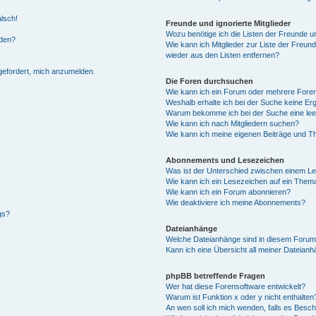
alsch!
Freunde und ignorierte Mitglieder
Wozu benötige ich die Listen der Freunde un
rden?
Wie kann ich Mitglieder zur Liste der Freund
wieder aus den Listen entfernen?
fgefordert, mich anzumelden.
Die Foren durchsuchen
Wie kann ich ein Forum oder mehrere For
Weshalb erhalte ich bei der Suche keine Er
Warum bekomme ich bei der Suche eine lee
Wie kann ich nach Mitgliedern suchen?
Wie kann ich meine eigenen Beiträge und T
Abonnements und Lesezeichen
Was ist der Unterschied zwischen einem L
Wie kann ich ein Lesezeichen auf ein Them
Wie kann ich ein Forum abonnieren?
Wie deaktiviere ich meine Abonnements?
gs?
Dateianhänge
Welche Dateianhänge sind in diesem Forum
Kann ich eine Übersicht all meiner Dateian
phpBB betreffende Fragen
Wer hat diese Forensoftware entwickelt?
Warum ist Funktion x oder y nicht enthalten
An wen soll ich mich wenden, falls es Besc