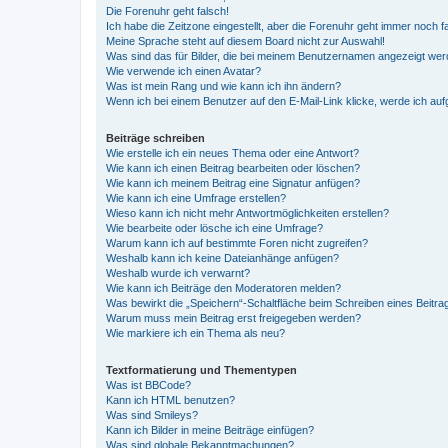
Die Forenuhr geht falsch!
Ich habe die Zeitzone eingestellt, aber die Forenuhr geht immer noch f
Meine Sprache steht auf diesem Board nicht zur Auswahl!
Was sind das für Bilder, die bei meinem Benutzernamen angezeigt we
Wie verwende ich einen Avatar?
Was ist mein Rang und wie kann ich ihn ändern?
Wenn ich bei einem Benutzer auf den E-Mail-Link klicke, werde ich au
Beiträge schreiben
Wie erstelle ich ein neues Thema oder eine Antwort?
Wie kann ich einen Beitrag bearbeiten oder löschen?
Wie kann ich meinem Beitrag eine Signatur anfügen?
Wie kann ich eine Umfrage erstellen?
Wieso kann ich nicht mehr Antwortmöglichkeiten erstellen?
Wie bearbeite oder lösche ich eine Umfrage?
Warum kann ich auf bestimmte Foren nicht zugreifen?
Weshalb kann ich keine Dateianhänge anfügen?
Weshalb wurde ich verwarnt?
Wie kann ich Beiträge den Moderatoren melden?
Was bewirkt die „Speichern“-Schaltfläche beim Schreiben eines Beitra
Warum muss mein Beitrag erst freigegeben werden?
Wie markiere ich ein Thema als neu?
Textformatierung und Thementypen
Was ist BBCode?
Kann ich HTML benutzen?
Was sind Smileys?
Kann ich Bilder in meine Beiträge einfügen?
Was sind globale Bekanntmachungen?