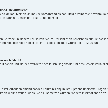
ine-Liste auftaucht?
 eine Option „Meinen Online-Status während dieser Sitzung verbergen“. Wenn Sie d
rden dann als unsichtbarer Besucher gezählt.
n Zeitzone. In diesem Fall sollten Sie im „Persönlichen Bereich“ die für Sie passend
 Sie noch nicht registriert sind, ist dies ein guter Grund, dies jetzt zu tun.
mer noch falsch!
ellt haben und die Zeit trotzdem noch falsch ist, geht die Uhr des Servers vermutlic
 installiert oder niemand hat das Forum bislang in Ihre Sprache übersetzt. Fragen 
t, würden wir uns freuen, wenn Sie es übersetzen würden. Weitere Informationen da