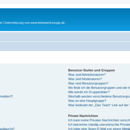
cher Unterstützung von www.feinewerkzeuge.de
Benutzer-Stufen und Gruppen
Was sind Administratoren?
Was sind Moderatoren?
Was sind Benutzergruppen?
Wo finde ich die Benutzergruppen und wie tr
Wie werde ich Gruppenleiter?
anmelden?!
Weshalb werden verschiedene Benutzergrupp
Was ist eine Hauptgruppe?
Was bedeutet der „Das Team“-Link auf der S
Private Nachrichten
Ich kann keine Privaten Nachrichten versch
Ich bekomme ständig unerwünschte Private
auftaucht?
Ich habe eine Spam-E-Mail von einem Mitgli