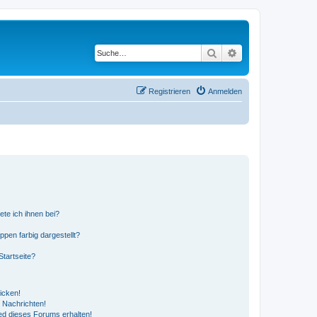
Suche
Erweiterte Suche
Registrieren
Anmelden
ete ich ihnen bei?
en farbig dargestellt?
tartseite?
icken!
 Nachrichten!
ed dieses Forums erhalten!