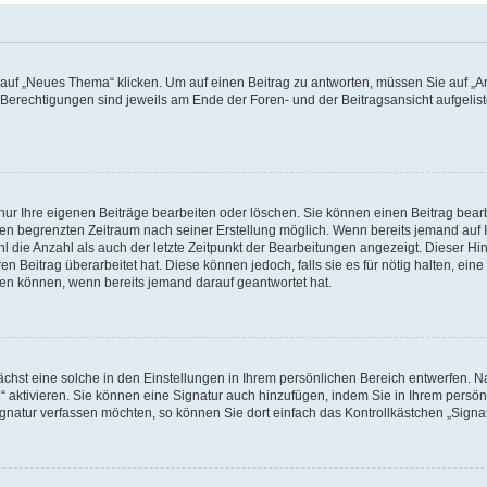
f „Neues Thema“ klicken. Um auf einen Beitrag zu antworten, müssen Sie auf „Ant
e Berechtigungen sind jeweils am Ende der Foren- und der Beitragsansicht aufgeliste
nur Ihre eigenen Beiträge bearbeiten oder löschen. Sie können einen Beitrag bear
nen begrenzten Zeitraum nach seiner Erstellung möglich. Wenn bereits jemand auf Ih
 die Anzahl als auch der letzte Zeitpunkt der Bearbeitungen angezeigt. Dieser Hi
 Beitrag überarbeitet hat. Diese können jedoch, falls sie es für nötig halten, eine 
hen können, wenn bereits jemand darauf geantwortet hat.
hst eine solche in den Einstellungen in Ihrem persönlichen Bereich entwerfen. Na
 aktivieren. Sie können eine Signatur auch hinzufügen, indem Sie in Ihrem persö
gnatur verfassen möchten, so können Sie dort einfach das Kontrollkästchen „Signa