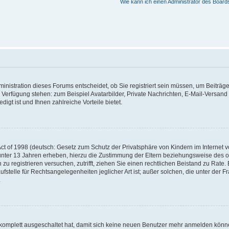
Wie kann ich einen Administrator des Board
nistration dieses Forums entscheidet, ob Sie registriert sein müssen, um Beiträge z
ur Verfügung stehen: zum Beispiel Avatarbilder, Private Nachrichten, E-Mail-Versand
igt ist und Ihnen zahlreiche Vorteile bietet.
t of 1998 (deutsch: Gesetz zum Schutz der Privatsphäre von Kindern im Internet vo
unter 13 Jahren erheben, hierzu die Zustimmung der Eltern beziehungsweise des o
h zu registrieren versuchen, zutrifft, ziehen Sie einen rechtlichen Beistand zu Rat
stelle für Rechtsangelegenheiten jeglicher Art ist; außer solchen, die unter der 
.
 komplett ausgeschaltet hat, damit sich keine neuen Benutzer mehr anmelden könne