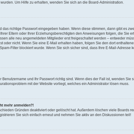
 wurden. Um Hilfe zu erhalten, wenden Sie sich an die Board-Administration.
nd das richtige Passwort eingegeben haben. Wenn diese stimmen, dann gibt es zw
Ihrer Eltern oder Ihrer Erziehungsberechtigten den Anweisungen folgen, die Sie erh
üssen alle neu angemeldeten Mitglieder erst freigeschaltet werden – entweder müsse
 ist oder nicht. Wenn Sie eine E-Mail erhalten haben, folgen Sie den dort enthalte
pam-Filter blockiert wurde. Wenn Sie sich sicher sind, dass Ihre E-Mail-Adresse 
hr Benutzername und Ihr Passwort richtig sind. Wenn dies der Fall ist, wenden Sie
gurationsproblem mit der Website vorliegt, welches ein Administrator lösen muss.
icht mehr anmelden?!
schieden Gründen deaktiviert oder gelöscht hat. Außerdem löschen viele Boards reg
strieren Sie sich einfach erneut und nehmen Sie aktiv an den Diskussionen teil!