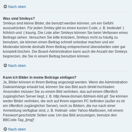
Nach oben
Was sind Smileys?
Smileys sind kleine Bilder, die benutzt werden können, um ein Gefühl
auszudrücken. Für jeden Smiley gibt es einen kurzen Code, z. B. bedeutet :)
fröhlich und :( traurig. Die Liste aller Smileys können Sie beim Verfassen eines
Beitrags sehen. Versuchen Sie bitte trotzdem, Smileys nicht zu häufig zu
benutzen, sie können einen Beitrag schnell unlesbar machen und ein
Moderator könnte deshalb Ihren Beitrag entsprechend überarbeiten oder gar
komplett löschen. Die Board-Administration kann auch die Anzahl der Smileys
begrenzen, die Sie in einem Beitrag benutzen können.
Nach oben
Kann ich Bilder in meine Beiträge einfügen?
Ja, Bilder können in Ihrem Beitrag angezeigt werden. Wenn die Administration
Dateianhänge erlaubt hat, können Sie das Bild auch direkt hochladen.
Ansonsten müssen Sie zu einem Bild verlinken, das auf einem öffentlich
zugänglichen Server liegt, z. B. http://www.domain.tld/mein-bild.gif. Sie können
weder Bilder verlinken, die sich auf Ihrem eigenen PC befinden (außer es ist
ein öffentlich zugänglicher Server), noch zu Bildern, die nur nach einer
Anmeldung verfügbar sind, z. B. Hotmail- oder Yahoo-Mailboxen, mit einem
Passwort geschützte Seiten usw. Um das Bild anzuzeigen, benutze den
BBCode-Tag „[img]“.
Nach oben