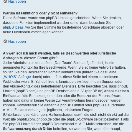
Nach oben
Warum ist Funktion x oder y nicht enthalten?
Diese Software wurde von phpBB Limited geschrieben. Wenn Sie denken,
dass eine Funktion implementiert werden sollte, dann besuchen Sie
phpBB Ideas
, wo Sie Ihre Stimme für bestehende Vorschläge abgeben oder
neue Funktionen vorschlagen können.
Nach oben
An wen soll ich mich wenden, falls es Beschwerden oder juristische
Anfragen zu diesem Forum gibt?
Jeder Administrator, der auf der „Das Team“-Seite aufgeführt ist, ist ein
geeigneter Kontakt für Ihre Beschwerde. Wenn Sie so keine Antwort erhalten,
sollten Sie den Besitzer der Domain kontaktieren (führen Sie dazu eine
„WHOIS“-Abfrage
durch) oder — falls diese Seite bei einem kostenlosen
Webhoster wie z. B. Yahoo!, free.fr, funpic.de usw. liegt — den Support oder
den Abuse-Kontakt des betreffenden Dienstes. Bitte beachten Sie, dass phpBB
Limited (phpBB.com) und phpBB Deutschland e. V. (phpBB.de)
absolut keinen
Einfluss
auf die Benutzung oder den oder die Benutzer der Forensoftware
haben und dafür in keiner Weise zur Verantwortung herangezogen werden
können. Kontaktieren Sie daher nie phpBB Limited oder phpBB Deutschland
e. V. in Zusammenhang mit jeglichen juristischen Fragen
(Unterlassungserklärungen, Haftungsfragen usw.), die
sich nicht direkt
auf die
Website phpbb.com, phpbb.de oder die phpBB-Software selbst beziehen. Falls
Sie phpBB Limited oder phpBB Deutschland e. V. E-Mails schreiben, die die
Softwarenutzung durch Dritte
betreffen, so werden Sie, wenn überhaupt,