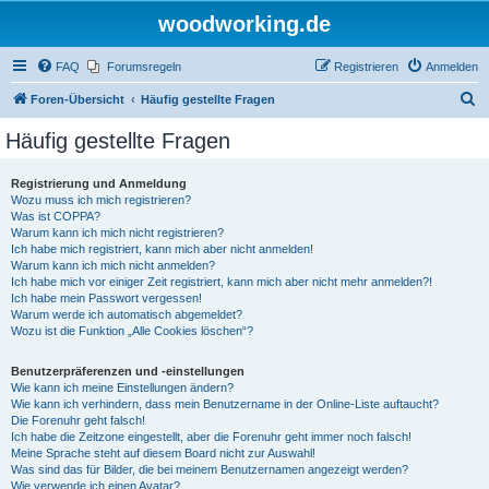
woodworking.de
FAQ
Forumsregeln
Registrieren
Anmelden
S
Foren-Übersicht
Häufig gestellte Fragen
u
Häufig gestellte Fragen
c
h
Registrierung und Anmeldung
Wozu muss ich mich registrieren?
e
Was ist COPPA?
Warum kann ich mich nicht registrieren?
Ich habe mich registriert, kann mich aber nicht anmelden!
Warum kann ich mich nicht anmelden?
Ich habe mich vor einiger Zeit registriert, kann mich aber nicht mehr anmelden?!
Ich habe mein Passwort vergessen!
Warum werde ich automatisch abgemeldet?
Wozu ist die Funktion „Alle Cookies löschen“?
Benutzerpräferenzen und -einstellungen
Wie kann ich meine Einstellungen ändern?
Wie kann ich verhindern, dass mein Benutzername in der Online-Liste auftaucht?
Die Forenuhr geht falsch!
Ich habe die Zeitzone eingestellt, aber die Forenuhr geht immer noch falsch!
Meine Sprache steht auf diesem Board nicht zur Auswahl!
Was sind das für Bilder, die bei meinem Benutzernamen angezeigt werden?
Wie verwende ich einen Avatar?