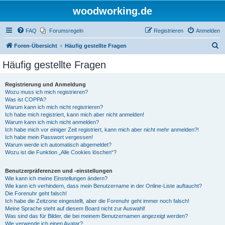
woodworking.de
FAQ
Forumsregeln
Registrieren
Anmelden
S
Foren-Übersicht
Häufig gestellte Fragen
u
Häufig gestellte Fragen
c
h
Registrierung und Anmeldung
Wozu muss ich mich registrieren?
e
Was ist COPPA?
Warum kann ich mich nicht registrieren?
Ich habe mich registriert, kann mich aber nicht anmelden!
Warum kann ich mich nicht anmelden?
Ich habe mich vor einiger Zeit registriert, kann mich aber nicht mehr anmelden?!
Ich habe mein Passwort vergessen!
Warum werde ich automatisch abgemeldet?
Wozu ist die Funktion „Alle Cookies löschen“?
Benutzerpräferenzen und -einstellungen
Wie kann ich meine Einstellungen ändern?
Wie kann ich verhindern, dass mein Benutzername in der Online-Liste auftaucht?
Die Forenuhr geht falsch!
Ich habe die Zeitzone eingestellt, aber die Forenuhr geht immer noch falsch!
Meine Sprache steht auf diesem Board nicht zur Auswahl!
Was sind das für Bilder, die bei meinem Benutzernamen angezeigt werden?
Wie verwende ich einen Avatar?