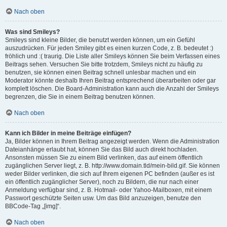
Nach oben
Was sind Smileys?
Smileys sind kleine Bilder, die benutzt werden können, um ein Gefühl
auszudrücken. Für jeden Smiley gibt es einen kurzen Code, z. B. bedeutet :)
fröhlich und :( traurig. Die Liste aller Smileys können Sie beim Verfassen eines
Beitrags sehen. Versuchen Sie bitte trotzdem, Smileys nicht zu häufig zu
benutzen, sie können einen Beitrag schnell unlesbar machen und ein
Moderator könnte deshalb Ihren Beitrag entsprechend überarbeiten oder gar
komplett löschen. Die Board-Administration kann auch die Anzahl der Smileys
begrenzen, die Sie in einem Beitrag benutzen können.
Nach oben
Kann ich Bilder in meine Beiträge einfügen?
Ja, Bilder können in Ihrem Beitrag angezeigt werden. Wenn die Administration
Dateianhänge erlaubt hat, können Sie das Bild auch direkt hochladen.
Ansonsten müssen Sie zu einem Bild verlinken, das auf einem öffentlich
zugänglichen Server liegt, z. B. http://www.domain.tld/mein-bild.gif. Sie können
weder Bilder verlinken, die sich auf Ihrem eigenen PC befinden (außer es ist
ein öffentlich zugänglicher Server), noch zu Bildern, die nur nach einer
Anmeldung verfügbar sind, z. B. Hotmail- oder Yahoo-Mailboxen, mit einem
Passwort geschützte Seiten usw. Um das Bild anzuzeigen, benutze den
BBCode-Tag „[img]“.
Nach oben