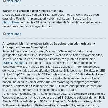
Nach oben
Warum ist Funktion x oder y nicht enthalten?
Diese Software wurde von phpBB Limited geschrieben. Wenn Sie denken,
dass eine Funktion implementiert werden sollte, dann besuchen Sie
phpBB Ideas
, wo Sie Ihre Stimme für bestehende Vorschläge abgeben oder
neue Funktionen vorschlagen können.
Nach oben
An wen soll ich mich wenden, falls es Beschwerden oder juristische
Anfragen zu diesem Forum gibt?
Jeder Administrator, der auf der „Das Team“-Seite aufgeführt ist, ist ein
geeigneter Kontakt für Ihre Beschwerde. Wenn Sie so keine Antwort erhalten,
sollten Sie den Besitzer der Domain kontaktieren (führen Sie dazu eine
„WHOIS“-Abfrage
durch) oder — falls diese Seite bei einem kostenlosen
Webhoster wie z. B. Yahoo!, free.fr, funpic.de usw. liegt — den Support oder
den Abuse-Kontakt des betreffenden Dienstes. Bitte beachten Sie, dass phpBB
Limited (phpBB.com) und phpBB Deutschland e. V. (phpBB.de)
absolut keinen
Einfluss
auf die Benutzung oder den oder die Benutzer der Forensoftware
haben und dafür in keiner Weise zur Verantwortung herangezogen werden
können. Kontaktieren Sie daher nie phpBB Limited oder phpBB Deutschland
e. V. in Zusammenhang mit jeglichen juristischen Fragen
(Unterlassungserklärungen, Haftungsfragen usw.), die
sich nicht direkt
auf die
Website phpbb.com, phpbb.de oder die phpBB-Software selbst beziehen. Falls
Sie phpBB Limited oder phpBB Deutschland e. V. E-Mails schreiben, die die
Softwarenutzung durch Dritte
betreffen, so werden Sie, wenn überhaupt,