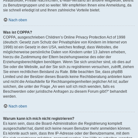
Avatarbilder, Private Nachrichten, E-Mail-Versand an andere Mitglieder, Beitritt
zu Benutzergruppen und so weiter. Wir empfehlen Ihnen eine Anmeldung, da
sie schnell erledigt ist und Ihnen zahlreiche Vorteile bietet.
Nach oben
Was ist COPPA?
COPPA, ausgeschrieben Children’s Online Privacy Protection Act of 1998
(deutsch: Gesetz zum Schutz der Privatsphäre von Kindern im Internet von
1998) ist ein Gesetz in den USA, welches festlegt, dass Websites, die
möglicherweise persönliche Daten von Kindern unter 13 Jahren erheben,
hierzu die Zustimmung der Eltern beziehungsweise des oder der
Erziehungsberechtigten benötigen. Wenn Sie sich unsicher sind, ob dies auf
Sie oder die Website, auf der Sie sich zu registrieren versuchen, zutrifft, ziehen
Sie einen rechtlichen Beistand zu Rate. Bitte beachten Sie, dass phpBB
Limited und der Besitzer dieses Boards keine Rechtsberatung anbieten kann
und nicht die Anlaufstelle für Rechtsangelegenheiten jeglicher Art ist; außer
solchen, die unter der Frage „An wen soll ich mich wenden, falls es
Beschwerden oder juristische Anfragen zu diesem Forum gibt?“ behandelt
werden.
Nach oben
Warum kann ich mich nicht registrieren?
Es kann sein, dass die Board-Administration die Registrierung komplett
ausgeschaltet hat, damit sich keine neuen Benutzer mehr anmelden können.
Es könnte auch sein, dass Ihre IP-Adresse oder der Benutzername, mit dem