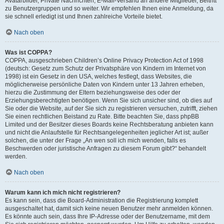
Avatarbilder, Private Nachrichten, E-Mail-Versand an andere Mitglieder, Beitritt
zu Benutzergruppen und so weiter. Wir empfehlen Ihnen eine Anmeldung, da
sie schnell erledigt ist und Ihnen zahlreiche Vorteile bietet.
Nach oben
Was ist COPPA?
COPPA, ausgeschrieben Children’s Online Privacy Protection Act of 1998
(deutsch: Gesetz zum Schutz der Privatsphäre von Kindern im Internet von
1998) ist ein Gesetz in den USA, welches festlegt, dass Websites, die
möglicherweise persönliche Daten von Kindern unter 13 Jahren erheben,
hierzu die Zustimmung der Eltern beziehungsweise des oder der
Erziehungsberechtigten benötigen. Wenn Sie sich unsicher sind, ob dies auf
Sie oder die Website, auf der Sie sich zu registrieren versuchen, zutrifft, ziehen
Sie einen rechtlichen Beistand zu Rate. Bitte beachten Sie, dass phpBB
Limited und der Besitzer dieses Boards keine Rechtsberatung anbieten kann
und nicht die Anlaufstelle für Rechtsangelegenheiten jeglicher Art ist; außer
solchen, die unter der Frage „An wen soll ich mich wenden, falls es
Beschwerden oder juristische Anfragen zu diesem Forum gibt?“ behandelt
werden.
Nach oben
Warum kann ich mich nicht registrieren?
Es kann sein, dass die Board-Administration die Registrierung komplett
ausgeschaltet hat, damit sich keine neuen Benutzer mehr anmelden können.
Es könnte auch sein, dass Ihre IP-Adresse oder der Benutzername, mit dem