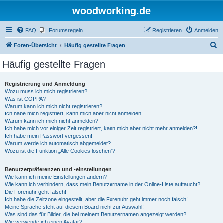
woodworking.de
FAQ
Forumsregeln
Registrieren
Anmelden
S
Foren-Übersicht
Häufig gestellte Fragen
u
Häufig gestellte Fragen
c
h
Registrierung und Anmeldung
Wozu muss ich mich registrieren?
e
Was ist COPPA?
Warum kann ich mich nicht registrieren?
Ich habe mich registriert, kann mich aber nicht anmelden!
Warum kann ich mich nicht anmelden?
Ich habe mich vor einiger Zeit registriert, kann mich aber nicht mehr anmelden?!
Ich habe mein Passwort vergessen!
Warum werde ich automatisch abgemeldet?
Wozu ist die Funktion „Alle Cookies löschen“?
Benutzerpräferenzen und -einstellungen
Wie kann ich meine Einstellungen ändern?
Wie kann ich verhindern, dass mein Benutzername in der Online-Liste auftaucht?
Die Forenuhr geht falsch!
Ich habe die Zeitzone eingestellt, aber die Forenuhr geht immer noch falsch!
Meine Sprache steht auf diesem Board nicht zur Auswahl!
Was sind das für Bilder, die bei meinem Benutzernamen angezeigt werden?
Wie verwende ich einen Avatar?