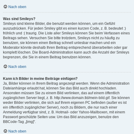
Nach oben
Was sind Smileys?
Smileys sind kleine Bilder, die benutzt werden können, um ein Gefühl
auszudrücken. Für jeden Smiley gibt es einen kurzen Code, z. B. bedeutet :)
fröhlich und :( traurig. Die Liste aller Smileys können Sie beim Verfassen eines
Beitrags sehen. Versuchen Sie bitte trotzdem, Smileys nicht zu häufig zu
benutzen, sie können einen Beitrag schnell unlesbar machen und ein
Moderator könnte deshalb Ihren Beitrag entsprechend überarbeiten oder gar
komplett löschen. Die Board-Administration kann auch die Anzahl der Smileys
begrenzen, die Sie in einem Beitrag benutzen können.
Nach oben
Kann ich Bilder in meine Beiträge einfügen?
Ja, Bilder können in Ihrem Beitrag angezeigt werden. Wenn die Administration
Dateianhänge erlaubt hat, können Sie das Bild auch direkt hochladen.
Ansonsten müssen Sie zu einem Bild verlinken, das auf einem öffentlich
zugänglichen Server liegt, z. B. http://www.domain.tld/mein-bild.gif. Sie können
weder Bilder verlinken, die sich auf Ihrem eigenen PC befinden (außer es ist
ein öffentlich zugänglicher Server), noch zu Bildern, die nur nach einer
Anmeldung verfügbar sind, z. B. Hotmail- oder Yahoo-Mailboxen, mit einem
Passwort geschützte Seiten usw. Um das Bild anzuzeigen, benutze den
BBCode-Tag „[img]“.
Nach oben