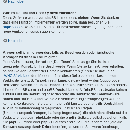
Nach oben
Warum ist Funktion x oder y nicht enthalten?
Diese Software wurde von phpBB Limited geschrieben. Wenn Sie denken,
dass eine Funktion implementiert werden sollte, dann besuchen Sie
phpBB Ideas
, wo Sie Ihre Stimme für bestehende Vorschläge abgeben oder
neue Funktionen vorschlagen können.
Nach oben
An wen soll ich mich wenden, falls es Beschwerden oder juristische
Anfragen zu diesem Forum gibt?
Jeder Administrator, der auf der „Das Team“-Seite aufgeführt ist, ist ein
geeigneter Kontakt für Ihre Beschwerde. Wenn Sie so keine Antwort erhalten,
sollten Sie den Besitzer der Domain kontaktieren (führen Sie dazu eine
„WHOIS“-Abfrage
durch) oder — falls diese Seite bei einem kostenlosen
Webhoster wie z. B. Yahoo!, free.fr, funpic.de usw. liegt — den Support oder
den Abuse-Kontakt des betreffenden Dienstes. Bitte beachten Sie, dass phpBB
Limited (phpBB.com) und phpBB Deutschland e. V. (phpBB.de)
absolut keinen
Einfluss
auf die Benutzung oder den oder die Benutzer der Forensoftware
haben und dafür in keiner Weise zur Verantwortung herangezogen werden
können. Kontaktieren Sie daher nie phpBB Limited oder phpBB Deutschland
e. V. in Zusammenhang mit jeglichen juristischen Fragen
(Unterlassungserklärungen, Haftungsfragen usw.), die
sich nicht direkt
auf die
Website phpbb.com, phpbb.de oder die phpBB-Software selbst beziehen. Falls
Sie phpBB Limited oder phpBB Deutschland e. V. E-Mails schreiben, die die
Softwarenutzung durch Dritte
betreffen, so werden Sie, wenn überhaupt,