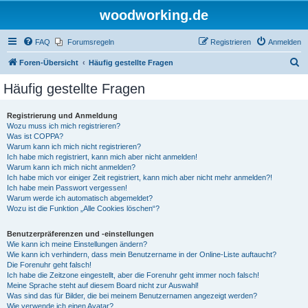
woodworking.de
FAQ
Forumsregeln
Registrieren
Anmelden
S
Foren-Übersicht
Häufig gestellte Fragen
u
Häufig gestellte Fragen
c
h
Registrierung und Anmeldung
Wozu muss ich mich registrieren?
e
Was ist COPPA?
Warum kann ich mich nicht registrieren?
Ich habe mich registriert, kann mich aber nicht anmelden!
Warum kann ich mich nicht anmelden?
Ich habe mich vor einiger Zeit registriert, kann mich aber nicht mehr anmelden?!
Ich habe mein Passwort vergessen!
Warum werde ich automatisch abgemeldet?
Wozu ist die Funktion „Alle Cookies löschen“?
Benutzerpräferenzen und -einstellungen
Wie kann ich meine Einstellungen ändern?
Wie kann ich verhindern, dass mein Benutzername in der Online-Liste auftaucht?
Die Forenuhr geht falsch!
Ich habe die Zeitzone eingestellt, aber die Forenuhr geht immer noch falsch!
Meine Sprache steht auf diesem Board nicht zur Auswahl!
Was sind das für Bilder, die bei meinem Benutzernamen angezeigt werden?
Wie verwende ich einen Avatar?