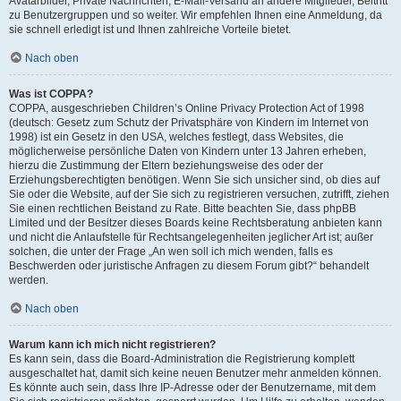
Avatarbilder, Private Nachrichten, E-Mail-Versand an andere Mitglieder, Beitritt
zu Benutzergruppen und so weiter. Wir empfehlen Ihnen eine Anmeldung, da
sie schnell erledigt ist und Ihnen zahlreiche Vorteile bietet.
Nach oben
Was ist COPPA?
COPPA, ausgeschrieben Children’s Online Privacy Protection Act of 1998
(deutsch: Gesetz zum Schutz der Privatsphäre von Kindern im Internet von
1998) ist ein Gesetz in den USA, welches festlegt, dass Websites, die
möglicherweise persönliche Daten von Kindern unter 13 Jahren erheben,
hierzu die Zustimmung der Eltern beziehungsweise des oder der
Erziehungsberechtigten benötigen. Wenn Sie sich unsicher sind, ob dies auf
Sie oder die Website, auf der Sie sich zu registrieren versuchen, zutrifft, ziehen
Sie einen rechtlichen Beistand zu Rate. Bitte beachten Sie, dass phpBB
Limited und der Besitzer dieses Boards keine Rechtsberatung anbieten kann
und nicht die Anlaufstelle für Rechtsangelegenheiten jeglicher Art ist; außer
solchen, die unter der Frage „An wen soll ich mich wenden, falls es
Beschwerden oder juristische Anfragen zu diesem Forum gibt?“ behandelt
werden.
Nach oben
Warum kann ich mich nicht registrieren?
Es kann sein, dass die Board-Administration die Registrierung komplett
ausgeschaltet hat, damit sich keine neuen Benutzer mehr anmelden können.
Es könnte auch sein, dass Ihre IP-Adresse oder der Benutzername, mit dem