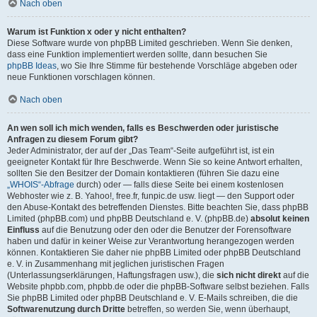
Nach oben
Warum ist Funktion x oder y nicht enthalten?
Diese Software wurde von phpBB Limited geschrieben. Wenn Sie denken,
dass eine Funktion implementiert werden sollte, dann besuchen Sie
phpBB Ideas
, wo Sie Ihre Stimme für bestehende Vorschläge abgeben oder
neue Funktionen vorschlagen können.
Nach oben
An wen soll ich mich wenden, falls es Beschwerden oder juristische
Anfragen zu diesem Forum gibt?
Jeder Administrator, der auf der „Das Team“-Seite aufgeführt ist, ist ein
geeigneter Kontakt für Ihre Beschwerde. Wenn Sie so keine Antwort erhalten,
sollten Sie den Besitzer der Domain kontaktieren (führen Sie dazu eine
„WHOIS“-Abfrage
durch) oder — falls diese Seite bei einem kostenlosen
Webhoster wie z. B. Yahoo!, free.fr, funpic.de usw. liegt — den Support oder
den Abuse-Kontakt des betreffenden Dienstes. Bitte beachten Sie, dass phpBB
Limited (phpBB.com) und phpBB Deutschland e. V. (phpBB.de)
absolut keinen
Einfluss
auf die Benutzung oder den oder die Benutzer der Forensoftware
haben und dafür in keiner Weise zur Verantwortung herangezogen werden
können. Kontaktieren Sie daher nie phpBB Limited oder phpBB Deutschland
e. V. in Zusammenhang mit jeglichen juristischen Fragen
(Unterlassungserklärungen, Haftungsfragen usw.), die
sich nicht direkt
auf die
Website phpbb.com, phpbb.de oder die phpBB-Software selbst beziehen. Falls
Sie phpBB Limited oder phpBB Deutschland e. V. E-Mails schreiben, die die
Softwarenutzung durch Dritte
betreffen, so werden Sie, wenn überhaupt,