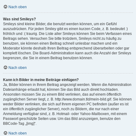
Nach oben
Was sind Smileys?
Smileys sind kleine Bilder, die benutzt werden können, um ein Gefühl
auszudrücken. Für jeden Smiley gibt es einen kurzen Code, z. B. bedeutet :)
fröhlich und :( traurig. Die Liste aller Smileys können Sie beim Verfassen eines
Beitrags sehen. Versuchen Sie bitte trotzdem, Smileys nicht zu häufig zu
benutzen, sie können einen Beitrag schnell unlesbar machen und ein
Moderator könnte deshalb Ihren Beitrag entsprechend überarbeiten oder gar
komplett löschen. Die Board-Administration kann auch die Anzahl der Smileys
begrenzen, die Sie in einem Beitrag benutzen können.
Nach oben
Kann ich Bilder in meine Beiträge einfügen?
Ja, Bilder können in Ihrem Beitrag angezeigt werden. Wenn die Administration
Dateianhänge erlaubt hat, können Sie das Bild auch direkt hochladen.
Ansonsten müssen Sie zu einem Bild verlinken, das auf einem öffentlich
zugänglichen Server liegt, z. B. http://www.domain.tld/mein-bild.gif. Sie können
weder Bilder verlinken, die sich auf Ihrem eigenen PC befinden (außer es ist
ein öffentlich zugänglicher Server), noch zu Bildern, die nur nach einer
Anmeldung verfügbar sind, z. B. Hotmail- oder Yahoo-Mailboxen, mit einem
Passwort geschützte Seiten usw. Um das Bild anzuzeigen, benutze den
BBCode-Tag „[img]“.
Nach oben