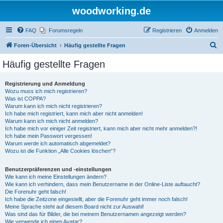
woodworking.de
FAQ
Forumsregeln
Registrieren
Anmelden
S
Foren-Übersicht
Häufig gestellte Fragen
u
Häufig gestellte Fragen
c
h
Registrierung und Anmeldung
Wozu muss ich mich registrieren?
e
Was ist COPPA?
Warum kann ich mich nicht registrieren?
Ich habe mich registriert, kann mich aber nicht anmelden!
Warum kann ich mich nicht anmelden?
Ich habe mich vor einiger Zeit registriert, kann mich aber nicht mehr anmelden?!
Ich habe mein Passwort vergessen!
Warum werde ich automatisch abgemeldet?
Wozu ist die Funktion „Alle Cookies löschen“?
Benutzerpräferenzen und -einstellungen
Wie kann ich meine Einstellungen ändern?
Wie kann ich verhindern, dass mein Benutzername in der Online-Liste auftaucht?
Die Forenuhr geht falsch!
Ich habe die Zeitzone eingestellt, aber die Forenuhr geht immer noch falsch!
Meine Sprache steht auf diesem Board nicht zur Auswahl!
Was sind das für Bilder, die bei meinem Benutzernamen angezeigt werden?
Wie verwende ich einen Avatar?