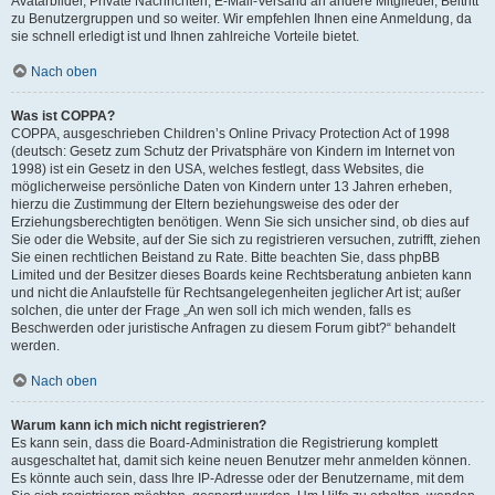
Avatarbilder, Private Nachrichten, E-Mail-Versand an andere Mitglieder, Beitritt
zu Benutzergruppen und so weiter. Wir empfehlen Ihnen eine Anmeldung, da
sie schnell erledigt ist und Ihnen zahlreiche Vorteile bietet.
Nach oben
Was ist COPPA?
COPPA, ausgeschrieben Children’s Online Privacy Protection Act of 1998
(deutsch: Gesetz zum Schutz der Privatsphäre von Kindern im Internet von
1998) ist ein Gesetz in den USA, welches festlegt, dass Websites, die
möglicherweise persönliche Daten von Kindern unter 13 Jahren erheben,
hierzu die Zustimmung der Eltern beziehungsweise des oder der
Erziehungsberechtigten benötigen. Wenn Sie sich unsicher sind, ob dies auf
Sie oder die Website, auf der Sie sich zu registrieren versuchen, zutrifft, ziehen
Sie einen rechtlichen Beistand zu Rate. Bitte beachten Sie, dass phpBB
Limited und der Besitzer dieses Boards keine Rechtsberatung anbieten kann
und nicht die Anlaufstelle für Rechtsangelegenheiten jeglicher Art ist; außer
solchen, die unter der Frage „An wen soll ich mich wenden, falls es
Beschwerden oder juristische Anfragen zu diesem Forum gibt?“ behandelt
werden.
Nach oben
Warum kann ich mich nicht registrieren?
Es kann sein, dass die Board-Administration die Registrierung komplett
ausgeschaltet hat, damit sich keine neuen Benutzer mehr anmelden können.
Es könnte auch sein, dass Ihre IP-Adresse oder der Benutzername, mit dem