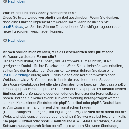
Nach oben
Warum ist Funktion x oder y nicht enthalten?
Diese Software wurde von phpBB Limited geschrieben. Wenn Sie denken,
dass eine Funktion implementiert werden sollte, dann besuchen Sie
phpBB Ideas
, wo Sie Ihre Stimme für bestehende Vorschläge abgeben oder
neue Funktionen vorschlagen können.
Nach oben
An wen soll ich mich wenden, falls es Beschwerden oder juristische
Anfragen zu diesem Forum gibt?
Jeder Administrator, der auf der „Das Team“-Seite aufgeführt ist, ist ein
geeigneter Kontakt für Ihre Beschwerde. Wenn Sie so keine Antwort erhalten,
sollten Sie den Besitzer der Domain kontaktieren (führen Sie dazu eine
„WHOIS“-Abfrage
durch) oder — falls diese Seite bei einem kostenlosen
Webhoster wie z. B. Yahoo!, free.fr, funpic.de usw. liegt — den Support oder
den Abuse-Kontakt des betreffenden Dienstes. Bitte beachten Sie, dass phpBB
Limited (phpBB.com) und phpBB Deutschland e. V. (phpBB.de)
absolut keinen
Einfluss
auf die Benutzung oder den oder die Benutzer der Forensoftware
haben und dafür in keiner Weise zur Verantwortung herangezogen werden
können. Kontaktieren Sie daher nie phpBB Limited oder phpBB Deutschland
e. V. in Zusammenhang mit jeglichen juristischen Fragen
(Unterlassungserklärungen, Haftungsfragen usw.), die
sich nicht direkt
auf die
Website phpbb.com, phpbb.de oder die phpBB-Software selbst beziehen. Falls
Sie phpBB Limited oder phpBB Deutschland e. V. E-Mails schreiben, die die
Softwarenutzung durch Dritte
betreffen, so werden Sie, wenn überhaupt,