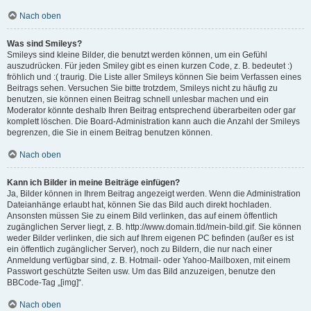
Nach oben
Was sind Smileys?
Smileys sind kleine Bilder, die benutzt werden können, um ein Gefühl
auszudrücken. Für jeden Smiley gibt es einen kurzen Code, z. B. bedeutet :)
fröhlich und :( traurig. Die Liste aller Smileys können Sie beim Verfassen eines
Beitrags sehen. Versuchen Sie bitte trotzdem, Smileys nicht zu häufig zu
benutzen, sie können einen Beitrag schnell unlesbar machen und ein
Moderator könnte deshalb Ihren Beitrag entsprechend überarbeiten oder gar
komplett löschen. Die Board-Administration kann auch die Anzahl der Smileys
begrenzen, die Sie in einem Beitrag benutzen können.
Nach oben
Kann ich Bilder in meine Beiträge einfügen?
Ja, Bilder können in Ihrem Beitrag angezeigt werden. Wenn die Administration
Dateianhänge erlaubt hat, können Sie das Bild auch direkt hochladen.
Ansonsten müssen Sie zu einem Bild verlinken, das auf einem öffentlich
zugänglichen Server liegt, z. B. http://www.domain.tld/mein-bild.gif. Sie können
weder Bilder verlinken, die sich auf Ihrem eigenen PC befinden (außer es ist
ein öffentlich zugänglicher Server), noch zu Bildern, die nur nach einer
Anmeldung verfügbar sind, z. B. Hotmail- oder Yahoo-Mailboxen, mit einem
Passwort geschützte Seiten usw. Um das Bild anzuzeigen, benutze den
BBCode-Tag „[img]“.
Nach oben