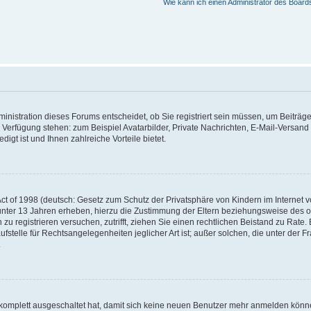
Wie kann ich einen Administrator des Board
nistration dieses Forums entscheidet, ob Sie registriert sein müssen, um Beiträge z
ur Verfügung stehen: zum Beispiel Avatarbilder, Private Nachrichten, E-Mail-Versand
igt ist und Ihnen zahlreiche Vorteile bietet.
t of 1998 (deutsch: Gesetz zum Schutz der Privatsphäre von Kindern im Internet vo
unter 13 Jahren erheben, hierzu die Zustimmung der Eltern beziehungsweise des o
h zu registrieren versuchen, zutrifft, ziehen Sie einen rechtlichen Beistand zu Rat
stelle für Rechtsangelegenheiten jeglicher Art ist; außer solchen, die unter der 
.
 komplett ausgeschaltet hat, damit sich keine neuen Benutzer mehr anmelden könne