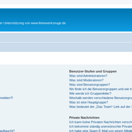
cher Unterstützung von www.feinewerkzeuge.de
Benutzer-Stufen und Gruppen
Was sind Administratoren?
Was sind Moderatoren?
Was sind Benutzergruppen?
Wo finde ich die Benutzergruppen und wie tr
Wie werde ich Gruppenleiter?
anmelden?!
Weshalb werden verschiedene Benutzergrupp
Was ist eine Hauptgruppe?
Was bedeutet der „Das Team“-Link auf der S
Private Nachrichten
Ich kann keine Privaten Nachrichten versch
Ich bekomme ständig unerwünschte Private
auftaucht?
Ich habe eine Spam-E-Mail von einem Mitgli