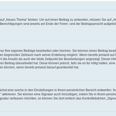
f „Neues Thema“ klicken. Um auf einen Beitrag zu antworten, müssen Sie auf „Ant
e Berechtigungen sind jeweils am Ende der Foren- und der Beitragsansicht aufgeliste
nur Ihre eigenen Beiträge bearbeiten oder löschen. Sie können einen Beitrag bear
nen begrenzten Zeitraum nach seiner Erstellung möglich. Wenn bereits jemand auf Ih
 die Anzahl als auch der letzte Zeitpunkt der Bearbeitungen angezeigt. Dieser Hi
 Beitrag überarbeitet hat. Diese können jedoch, falls sie es für nötig halten, eine 
hen können, wenn bereits jemand darauf geantwortet hat.
hst eine solche in den Einstellungen in Ihrem persönlichen Bereich entwerfen. Na
 aktivieren. Sie können eine Signatur auch hinzufügen, indem Sie in Ihrem persö
gnatur verfassen möchten, so können Sie dort einfach das Kontrollkästchen „Signa