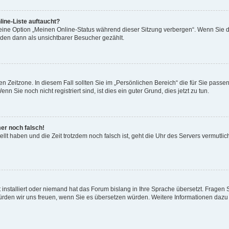
ine-Liste auftaucht?
 eine Option „Meinen Online-Status während dieser Sitzung verbergen“. Wenn Sie d
rden dann als unsichtbarer Besucher gezählt.
n Zeitzone. In diesem Fall sollten Sie im „Persönlichen Bereich“ die für Sie passend
 Sie noch nicht registriert sind, ist dies ein guter Grund, dies jetzt zu tun.
mer noch falsch!
ellt haben und die Zeit trotzdem noch falsch ist, geht die Uhr des Servers vermutlic
 installiert oder niemand hat das Forum bislang in Ihre Sprache übersetzt. Fragen 
t, würden wir uns freuen, wenn Sie es übersetzen würden. Weitere Informationen da