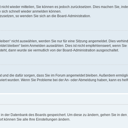
rt nicht wieder mitteilen, Sie können es jedoch zurücksetzen. Dies machen Sie, in
e sich schnell wieder anmelden können.
ckzusetzen, so wenden Sie sich an die Board-Administration.
ben“ nicht auswählen, werden Sie nur für eine Sitzung angemeldet. Dies verhinde
et bleiben“ beim Anmelden auswählen. Dies ist nicht empfehlenswert, wenn Sie s
steht, dann wurde sie vermutlich von der Board-Administration ausgeschaltet.
 hat und die dafür sorgen, dass Sie im Forum angemeldet bleiben. Außerdem ermögl
ktiviert wurden. Wenn Sie Probleme bei der An- oder Abmeldung haben, kann es hel
en in der Datenbank des Boards gespeichert. Um diese zu ändern, gehen Sie in den 
rt können Sie alle Ihre Einstellungen ändern.