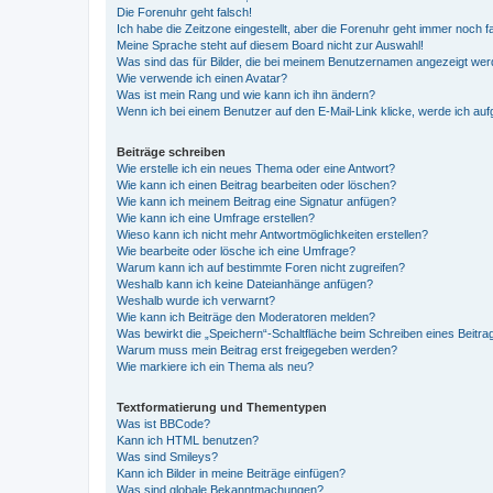
Die Forenuhr geht falsch!
Ich habe die Zeitzone eingestellt, aber die Forenuhr geht immer noch f
Meine Sprache steht auf diesem Board nicht zur Auswahl!
Was sind das für Bilder, die bei meinem Benutzernamen angezeigt we
Wie verwende ich einen Avatar?
Was ist mein Rang und wie kann ich ihn ändern?
Wenn ich bei einem Benutzer auf den E-Mail-Link klicke, werde ich au
Beiträge schreiben
Wie erstelle ich ein neues Thema oder eine Antwort?
Wie kann ich einen Beitrag bearbeiten oder löschen?
Wie kann ich meinem Beitrag eine Signatur anfügen?
Wie kann ich eine Umfrage erstellen?
Wieso kann ich nicht mehr Antwortmöglichkeiten erstellen?
Wie bearbeite oder lösche ich eine Umfrage?
Warum kann ich auf bestimmte Foren nicht zugreifen?
Weshalb kann ich keine Dateianhänge anfügen?
Weshalb wurde ich verwarnt?
Wie kann ich Beiträge den Moderatoren melden?
Was bewirkt die „Speichern“-Schaltfläche beim Schreiben eines Beitra
Warum muss mein Beitrag erst freigegeben werden?
Wie markiere ich ein Thema als neu?
Textformatierung und Thementypen
Was ist BBCode?
Kann ich HTML benutzen?
Was sind Smileys?
Kann ich Bilder in meine Beiträge einfügen?
Was sind globale Bekanntmachungen?