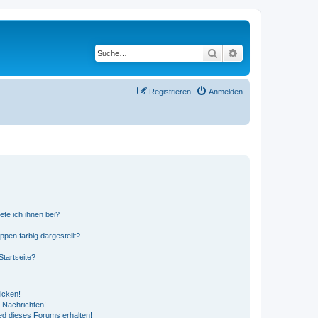
Suche
Erweiterte Suche
Registrieren
Anmelden
ete ich ihnen bei?
en farbig dargestellt?
tartseite?
icken!
 Nachrichten!
ed dieses Forums erhalten!