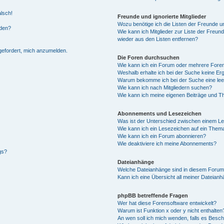
alsch!
Freunde und ignorierte Mitglieder
Wozu benötige ich die Listen der Freunde un
rden?
Wie kann ich Mitglieder zur Liste der Freund
wieder aus den Listen entfernen?
fgefordert, mich anzumelden.
Die Foren durchsuchen
Wie kann ich ein Forum oder mehrere For
Weshalb erhalte ich bei der Suche keine Er
Warum bekomme ich bei der Suche eine lee
Wie kann ich nach Mitgliedern suchen?
Wie kann ich meine eigenen Beiträge und T
Abonnements und Lesezeichen
Was ist der Unterschied zwischen einem L
Wie kann ich ein Lesezeichen auf ein Them
Wie kann ich ein Forum abonnieren?
Wie deaktiviere ich meine Abonnements?
gs?
Dateianhänge
Welche Dateianhänge sind in diesem Forum
Kann ich eine Übersicht all meiner Dateian
phpBB betreffende Fragen
Wer hat diese Forensoftware entwickelt?
Warum ist Funktion x oder y nicht enthalten
An wen soll ich mich wenden, falls es Besc