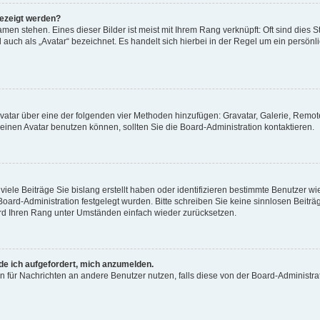
gezeigt werden?
men stehen. Eines dieser Bilder ist meist mit Ihrem Rang verknüpft: Oft sind dies S
auch als „Avatar“ bezeichnet. Es handelt sich hierbei in der Regel um ein persönl
 Avatar über eine der folgenden vier Methoden hinzufügen: Gravatar, Galerie, Rem
inen Avatar benutzen können, sollten Sie die Board-Administration kontaktieren.
iele Beiträge Sie bislang erstellt haben oder identifizieren bestimmte Benutzer
 Board-Administration festgelegt wurden. Bitte schreiben Sie keine sinnlosen Beit
wird Ihren Rang unter Umständen einfach wieder zurücksetzen.
rde ich aufgefordert, mich anzumelden.
ion für Nachrichten an andere Benutzer nutzen, falls diese von der Board-Administ