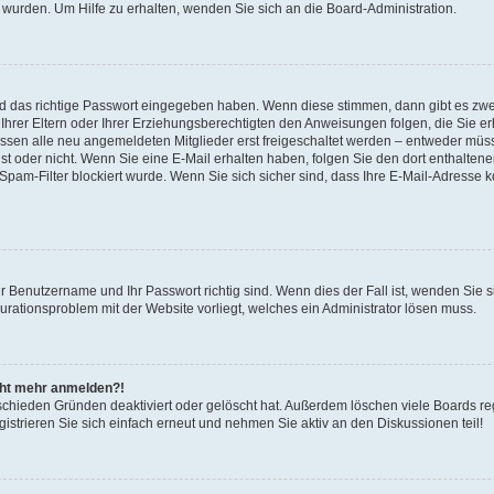
 wurden. Um Hilfe zu erhalten, wenden Sie sich an die Board-Administration.
nd das richtige Passwort eingegeben haben. Wenn diese stimmen, dann gibt es zw
Ihrer Eltern oder Ihrer Erziehungsberechtigten den Anweisungen folgen, die Sie erh
üssen alle neu angemeldeten Mitglieder erst freigeschaltet werden – entweder müsse
 ist oder nicht. Wenn Sie eine E-Mail erhalten haben, folgen Sie den dort enthalte
pam-Filter blockiert wurde. Wenn Sie sich sicher sind, dass Ihre E-Mail-Adresse 
hr Benutzername und Ihr Passwort richtig sind. Wenn dies der Fall ist, wenden Sie
gurationsproblem mit der Website vorliegt, welches ein Administrator lösen muss.
icht mehr anmelden?!
schieden Gründen deaktiviert oder gelöscht hat. Außerdem löschen viele Boards reg
strieren Sie sich einfach erneut und nehmen Sie aktiv an den Diskussionen teil!