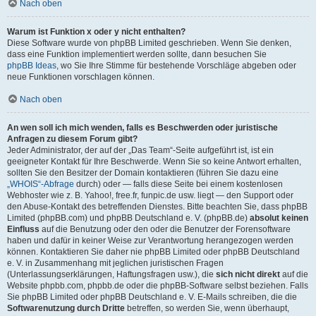
Nach oben
Warum ist Funktion x oder y nicht enthalten?
Diese Software wurde von phpBB Limited geschrieben. Wenn Sie denken,
dass eine Funktion implementiert werden sollte, dann besuchen Sie
phpBB Ideas
, wo Sie Ihre Stimme für bestehende Vorschläge abgeben oder
neue Funktionen vorschlagen können.
Nach oben
An wen soll ich mich wenden, falls es Beschwerden oder juristische
Anfragen zu diesem Forum gibt?
Jeder Administrator, der auf der „Das Team“-Seite aufgeführt ist, ist ein
geeigneter Kontakt für Ihre Beschwerde. Wenn Sie so keine Antwort erhalten,
sollten Sie den Besitzer der Domain kontaktieren (führen Sie dazu eine
„WHOIS“-Abfrage
durch) oder — falls diese Seite bei einem kostenlosen
Webhoster wie z. B. Yahoo!, free.fr, funpic.de usw. liegt — den Support oder
den Abuse-Kontakt des betreffenden Dienstes. Bitte beachten Sie, dass phpBB
Limited (phpBB.com) und phpBB Deutschland e. V. (phpBB.de)
absolut keinen
Einfluss
auf die Benutzung oder den oder die Benutzer der Forensoftware
haben und dafür in keiner Weise zur Verantwortung herangezogen werden
können. Kontaktieren Sie daher nie phpBB Limited oder phpBB Deutschland
e. V. in Zusammenhang mit jeglichen juristischen Fragen
(Unterlassungserklärungen, Haftungsfragen usw.), die
sich nicht direkt
auf die
Website phpbb.com, phpbb.de oder die phpBB-Software selbst beziehen. Falls
Sie phpBB Limited oder phpBB Deutschland e. V. E-Mails schreiben, die die
Softwarenutzung durch Dritte
betreffen, so werden Sie, wenn überhaupt,