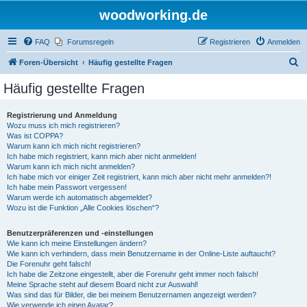
woodworking.de
FAQ
Forumsregeln
Registrieren
Anmelden
S
Foren-Übersicht
Häufig gestellte Fragen
u
Häufig gestellte Fragen
c
h
Registrierung und Anmeldung
Wozu muss ich mich registrieren?
e
Was ist COPPA?
Warum kann ich mich nicht registrieren?
Ich habe mich registriert, kann mich aber nicht anmelden!
Warum kann ich mich nicht anmelden?
Ich habe mich vor einiger Zeit registriert, kann mich aber nicht mehr anmelden?!
Ich habe mein Passwort vergessen!
Warum werde ich automatisch abgemeldet?
Wozu ist die Funktion „Alle Cookies löschen“?
Benutzerpräferenzen und -einstellungen
Wie kann ich meine Einstellungen ändern?
Wie kann ich verhindern, dass mein Benutzername in der Online-Liste auftaucht?
Die Forenuhr geht falsch!
Ich habe die Zeitzone eingestellt, aber die Forenuhr geht immer noch falsch!
Meine Sprache steht auf diesem Board nicht zur Auswahl!
Was sind das für Bilder, die bei meinem Benutzernamen angezeigt werden?
Wie verwende ich einen Avatar?