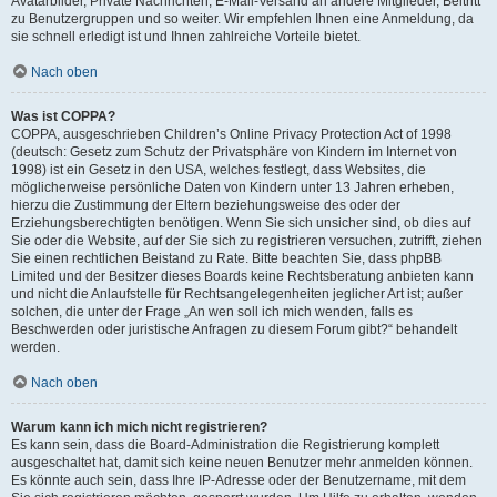
Avatarbilder, Private Nachrichten, E-Mail-Versand an andere Mitglieder, Beitritt
zu Benutzergruppen und so weiter. Wir empfehlen Ihnen eine Anmeldung, da
sie schnell erledigt ist und Ihnen zahlreiche Vorteile bietet.
Nach oben
Was ist COPPA?
COPPA, ausgeschrieben Children’s Online Privacy Protection Act of 1998
(deutsch: Gesetz zum Schutz der Privatsphäre von Kindern im Internet von
1998) ist ein Gesetz in den USA, welches festlegt, dass Websites, die
möglicherweise persönliche Daten von Kindern unter 13 Jahren erheben,
hierzu die Zustimmung der Eltern beziehungsweise des oder der
Erziehungsberechtigten benötigen. Wenn Sie sich unsicher sind, ob dies auf
Sie oder die Website, auf der Sie sich zu registrieren versuchen, zutrifft, ziehen
Sie einen rechtlichen Beistand zu Rate. Bitte beachten Sie, dass phpBB
Limited und der Besitzer dieses Boards keine Rechtsberatung anbieten kann
und nicht die Anlaufstelle für Rechtsangelegenheiten jeglicher Art ist; außer
solchen, die unter der Frage „An wen soll ich mich wenden, falls es
Beschwerden oder juristische Anfragen zu diesem Forum gibt?“ behandelt
werden.
Nach oben
Warum kann ich mich nicht registrieren?
Es kann sein, dass die Board-Administration die Registrierung komplett
ausgeschaltet hat, damit sich keine neuen Benutzer mehr anmelden können.
Es könnte auch sein, dass Ihre IP-Adresse oder der Benutzername, mit dem