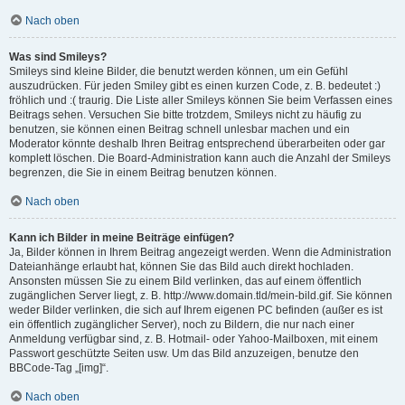
Nach oben
Was sind Smileys?
Smileys sind kleine Bilder, die benutzt werden können, um ein Gefühl
auszudrücken. Für jeden Smiley gibt es einen kurzen Code, z. B. bedeutet :)
fröhlich und :( traurig. Die Liste aller Smileys können Sie beim Verfassen eines
Beitrags sehen. Versuchen Sie bitte trotzdem, Smileys nicht zu häufig zu
benutzen, sie können einen Beitrag schnell unlesbar machen und ein
Moderator könnte deshalb Ihren Beitrag entsprechend überarbeiten oder gar
komplett löschen. Die Board-Administration kann auch die Anzahl der Smileys
begrenzen, die Sie in einem Beitrag benutzen können.
Nach oben
Kann ich Bilder in meine Beiträge einfügen?
Ja, Bilder können in Ihrem Beitrag angezeigt werden. Wenn die Administration
Dateianhänge erlaubt hat, können Sie das Bild auch direkt hochladen.
Ansonsten müssen Sie zu einem Bild verlinken, das auf einem öffentlich
zugänglichen Server liegt, z. B. http://www.domain.tld/mein-bild.gif. Sie können
weder Bilder verlinken, die sich auf Ihrem eigenen PC befinden (außer es ist
ein öffentlich zugänglicher Server), noch zu Bildern, die nur nach einer
Anmeldung verfügbar sind, z. B. Hotmail- oder Yahoo-Mailboxen, mit einem
Passwort geschützte Seiten usw. Um das Bild anzuzeigen, benutze den
BBCode-Tag „[img]“.
Nach oben