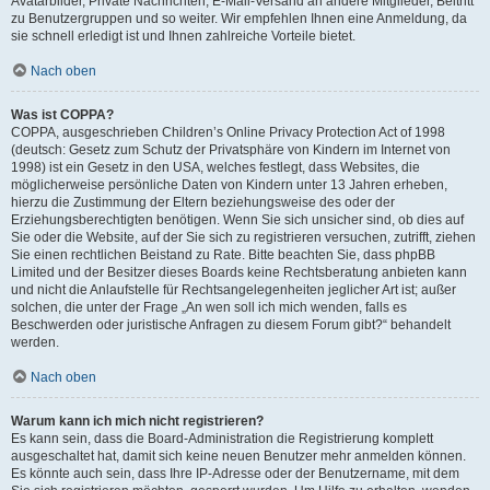
Avatarbilder, Private Nachrichten, E-Mail-Versand an andere Mitglieder, Beitritt
zu Benutzergruppen und so weiter. Wir empfehlen Ihnen eine Anmeldung, da
sie schnell erledigt ist und Ihnen zahlreiche Vorteile bietet.
Nach oben
Was ist COPPA?
COPPA, ausgeschrieben Children’s Online Privacy Protection Act of 1998
(deutsch: Gesetz zum Schutz der Privatsphäre von Kindern im Internet von
1998) ist ein Gesetz in den USA, welches festlegt, dass Websites, die
möglicherweise persönliche Daten von Kindern unter 13 Jahren erheben,
hierzu die Zustimmung der Eltern beziehungsweise des oder der
Erziehungsberechtigten benötigen. Wenn Sie sich unsicher sind, ob dies auf
Sie oder die Website, auf der Sie sich zu registrieren versuchen, zutrifft, ziehen
Sie einen rechtlichen Beistand zu Rate. Bitte beachten Sie, dass phpBB
Limited und der Besitzer dieses Boards keine Rechtsberatung anbieten kann
und nicht die Anlaufstelle für Rechtsangelegenheiten jeglicher Art ist; außer
solchen, die unter der Frage „An wen soll ich mich wenden, falls es
Beschwerden oder juristische Anfragen zu diesem Forum gibt?“ behandelt
werden.
Nach oben
Warum kann ich mich nicht registrieren?
Es kann sein, dass die Board-Administration die Registrierung komplett
ausgeschaltet hat, damit sich keine neuen Benutzer mehr anmelden können.
Es könnte auch sein, dass Ihre IP-Adresse oder der Benutzername, mit dem