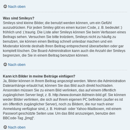
Nach oben
Was sind Smileys?
Smileys sind kleine Bilder, die benutzt werden können, um ein Gefühl
auszudrücken. Für jeden Smiley gibt es einen kurzen Code, z. B. bedeutet :)
fröhlich und :( traurig. Die Liste aller Smileys können Sie beim Verfassen eines
Beitrags sehen. Versuchen Sie bitte trotzdem, Smileys nicht zu häufig zu
benutzen, sie können einen Beitrag schnell unlesbar machen und ein
Moderator könnte deshalb Ihren Beitrag entsprechend überarbeiten oder gar
komplett löschen. Die Board-Administration kann auch die Anzahl der Smileys
begrenzen, die Sie in einem Beitrag benutzen können.
Nach oben
Kann ich Bilder in meine Beiträge einfügen?
Ja, Bilder können in Ihrem Beitrag angezeigt werden. Wenn die Administration
Dateianhänge erlaubt hat, können Sie das Bild auch direkt hochladen.
Ansonsten müssen Sie zu einem Bild verlinken, das auf einem öffentlich
zugänglichen Server liegt, z. B. http://www.domain.tld/mein-bild.gif. Sie können
weder Bilder verlinken, die sich auf Ihrem eigenen PC befinden (außer es ist
ein öffentlich zugänglicher Server), noch zu Bildern, die nur nach einer
Anmeldung verfügbar sind, z. B. Hotmail- oder Yahoo-Mailboxen, mit einem
Passwort geschützte Seiten usw. Um das Bild anzuzeigen, benutze den
BBCode-Tag „[img]“.
Nach oben