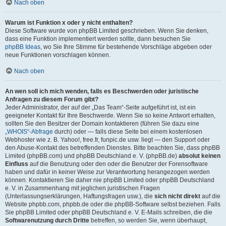
Nach oben
Warum ist Funktion x oder y nicht enthalten?
Diese Software wurde von phpBB Limited geschrieben. Wenn Sie denken,
dass eine Funktion implementiert werden sollte, dann besuchen Sie
phpBB Ideas
, wo Sie Ihre Stimme für bestehende Vorschläge abgeben oder
neue Funktionen vorschlagen können.
Nach oben
An wen soll ich mich wenden, falls es Beschwerden oder juristische
Anfragen zu diesem Forum gibt?
Jeder Administrator, der auf der „Das Team“-Seite aufgeführt ist, ist ein
geeigneter Kontakt für Ihre Beschwerde. Wenn Sie so keine Antwort erhalten,
sollten Sie den Besitzer der Domain kontaktieren (führen Sie dazu eine
„WHOIS“-Abfrage
durch) oder — falls diese Seite bei einem kostenlosen
Webhoster wie z. B. Yahoo!, free.fr, funpic.de usw. liegt — den Support oder
den Abuse-Kontakt des betreffenden Dienstes. Bitte beachten Sie, dass phpBB
Limited (phpBB.com) und phpBB Deutschland e. V. (phpBB.de)
absolut keinen
Einfluss
auf die Benutzung oder den oder die Benutzer der Forensoftware
haben und dafür in keiner Weise zur Verantwortung herangezogen werden
können. Kontaktieren Sie daher nie phpBB Limited oder phpBB Deutschland
e. V. in Zusammenhang mit jeglichen juristischen Fragen
(Unterlassungserklärungen, Haftungsfragen usw.), die
sich nicht direkt
auf die
Website phpbb.com, phpbb.de oder die phpBB-Software selbst beziehen. Falls
Sie phpBB Limited oder phpBB Deutschland e. V. E-Mails schreiben, die die
Softwarenutzung durch Dritte
betreffen, so werden Sie, wenn überhaupt,