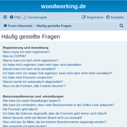
woodworking.de
FAQ
Forumsregeln
Registrieren
Anmelden
S
Foren-Übersicht
Häufig gestellte Fragen
u
Häufig gestellte Fragen
c
h
Registrierung und Anmeldung
Wozu muss ich mich registrieren?
e
Was ist COPPA?
Warum kann ich mich nicht registrieren?
Ich habe mich registriert, kann mich aber nicht anmelden!
Warum kann ich mich nicht anmelden?
Ich habe mich vor einiger Zeit registriert, kann mich aber nicht mehr anmelden?!
Ich habe mein Passwort vergessen!
Warum werde ich automatisch abgemeldet?
Wozu ist die Funktion „Alle Cookies löschen“?
Benutzerpräferenzen und -einstellungen
Wie kann ich meine Einstellungen ändern?
Wie kann ich verhindern, dass mein Benutzername in der Online-Liste auftaucht?
Die Forenuhr geht falsch!
Ich habe die Zeitzone eingestellt, aber die Forenuhr geht immer noch falsch!
Meine Sprache steht auf diesem Board nicht zur Auswahl!
Was sind das für Bilder, die bei meinem Benutzernamen angezeigt werden?
Wie verwende ich einen Avatar?