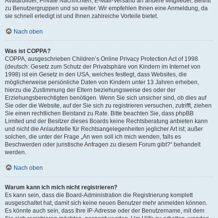
Avatarbilder, Private Nachrichten, E-Mail-Versand an andere Mitglieder, Beitritt
zu Benutzergruppen und so weiter. Wir empfehlen Ihnen eine Anmeldung, da
sie schnell erledigt ist und Ihnen zahlreiche Vorteile bietet.
Nach oben
Was ist COPPA?
COPPA, ausgeschrieben Children’s Online Privacy Protection Act of 1998
(deutsch: Gesetz zum Schutz der Privatsphäre von Kindern im Internet von
1998) ist ein Gesetz in den USA, welches festlegt, dass Websites, die
möglicherweise persönliche Daten von Kindern unter 13 Jahren erheben,
hierzu die Zustimmung der Eltern beziehungsweise des oder der
Erziehungsberechtigten benötigen. Wenn Sie sich unsicher sind, ob dies auf
Sie oder die Website, auf der Sie sich zu registrieren versuchen, zutrifft, ziehen
Sie einen rechtlichen Beistand zu Rate. Bitte beachten Sie, dass phpBB
Limited und der Besitzer dieses Boards keine Rechtsberatung anbieten kann
und nicht die Anlaufstelle für Rechtsangelegenheiten jeglicher Art ist; außer
solchen, die unter der Frage „An wen soll ich mich wenden, falls es
Beschwerden oder juristische Anfragen zu diesem Forum gibt?“ behandelt
werden.
Nach oben
Warum kann ich mich nicht registrieren?
Es kann sein, dass die Board-Administration die Registrierung komplett
ausgeschaltet hat, damit sich keine neuen Benutzer mehr anmelden können.
Es könnte auch sein, dass Ihre IP-Adresse oder der Benutzername, mit dem