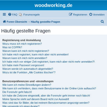
woodworking.de
FAQ
Forumsregeln
Registrieren
Anmelden
S
Foren-Übersicht
Häufig gestellte Fragen
u
Häufig gestellte Fragen
c
h
Registrierung und Anmeldung
Wozu muss ich mich registrieren?
e
Was ist COPPA?
Warum kann ich mich nicht registrieren?
Ich habe mich registriert, kann mich aber nicht anmelden!
Warum kann ich mich nicht anmelden?
Ich habe mich vor einiger Zeit registriert, kann mich aber nicht mehr anmelden?!
Ich habe mein Passwort vergessen!
Warum werde ich automatisch abgemeldet?
Wozu ist die Funktion „Alle Cookies löschen“?
Benutzerpräferenzen und -einstellungen
Wie kann ich meine Einstellungen ändern?
Wie kann ich verhindern, dass mein Benutzername in der Online-Liste auftaucht?
Die Forenuhr geht falsch!
Ich habe die Zeitzone eingestellt, aber die Forenuhr geht immer noch falsch!
Meine Sprache steht auf diesem Board nicht zur Auswahl!
Was sind das für Bilder, die bei meinem Benutzernamen angezeigt werden?
Wie verwende ich einen Avatar?