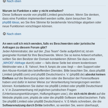
Nach oben
Warum ist Funktion x oder y nicht enthalten?
Diese Software wurde von phpBB Limited geschrieben. Wenn Sie denken,
dass eine Funktion implementiert werden sollte, dann besuchen Sie
phpBB Ideas
, wo Sie Ihre Stimme für bestehende Vorschläge abgeben oder
neue Funktionen vorschlagen können.
Nach oben
An wen soll ich mich wenden, falls es Beschwerden oder juristische
Anfragen zu diesem Forum gibt?
Jeder Administrator, der auf der „Das Team“-Seite aufgeführt ist, ist ein
geeigneter Kontakt für Ihre Beschwerde. Wenn Sie so keine Antwort erhalten,
sollten Sie den Besitzer der Domain kontaktieren (führen Sie dazu eine
„WHOIS“-Abfrage
durch) oder — falls diese Seite bei einem kostenlosen
Webhoster wie z. B. Yahoo!, free.fr, funpic.de usw. liegt — den Support oder
den Abuse-Kontakt des betreffenden Dienstes. Bitte beachten Sie, dass phpBB
Limited (phpBB.com) und phpBB Deutschland e. V. (phpBB.de)
absolut keinen
Einfluss
auf die Benutzung oder den oder die Benutzer der Forensoftware
haben und dafür in keiner Weise zur Verantwortung herangezogen werden
können. Kontaktieren Sie daher nie phpBB Limited oder phpBB Deutschland
e. V. in Zusammenhang mit jeglichen juristischen Fragen
(Unterlassungserklärungen, Haftungsfragen usw.), die
sich nicht direkt
auf die
Website phpbb.com, phpbb.de oder die phpBB-Software selbst beziehen. Falls
Sie phpBB Limited oder phpBB Deutschland e. V. E-Mails schreiben, die die
Softwarenutzung durch Dritte
betreffen, so werden Sie, wenn überhaupt,