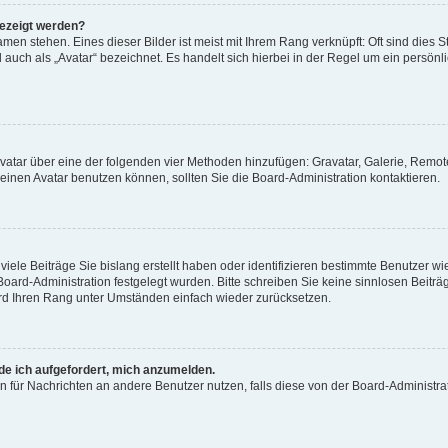
gezeigt werden?
men stehen. Eines dieser Bilder ist meist mit Ihrem Rang verknüpft: Oft sind dies S
auch als „Avatar“ bezeichnet. Es handelt sich hierbei in der Regel um ein persönl
 Avatar über eine der folgenden vier Methoden hinzufügen: Gravatar, Galerie, Rem
inen Avatar benutzen können, sollten Sie die Board-Administration kontaktieren.
iele Beiträge Sie bislang erstellt haben oder identifizieren bestimmte Benutzer
 Board-Administration festgelegt wurden. Bitte schreiben Sie keine sinnlosen Beit
wird Ihren Rang unter Umständen einfach wieder zurücksetzen.
rde ich aufgefordert, mich anzumelden.
ion für Nachrichten an andere Benutzer nutzen, falls diese von der Board-Administ