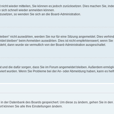
rt nicht wieder mitteilen, Sie können es jedoch zurücksetzen. Dies machen Sie, in
e sich schnell wieder anmelden können.
ckzusetzen, so wenden Sie sich an die Board-Administration.
ben“ nicht auswählen, werden Sie nur für eine Sitzung angemeldet. Dies verhinde
et bleiben“ beim Anmelden auswählen. Dies ist nicht empfehlenswert, wenn Sie s
steht, dann wurde sie vermutlich von der Board-Administration ausgeschaltet.
 hat und die dafür sorgen, dass Sie im Forum angemeldet bleiben. Außerdem ermögl
ktiviert wurden. Wenn Sie Probleme bei der An- oder Abmeldung haben, kann es hel
en in der Datenbank des Boards gespeichert. Um diese zu ändern, gehen Sie in den 
rt können Sie alle Ihre Einstellungen ändern.