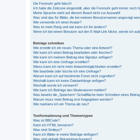
Die Forenuhr geht falsch!
Ich habe die Zeitzone eingestellt, aber die Forenuhr geht immer noch f
Meine Sprache steht auf diesem Board nicht zur Auswahl!
Was sind das für Bilder, die bei meinem Benutzernamen angezeigt we
Wie verwende ich einen Avatar?
Was ist mein Rang und wie kann ich ihn ändern?
Wenn ich bei einem Benutzer auf den E-Mail-Link klicke, werde ich au
Beiträge schreiben
Wie erstelle ich ein neues Thema oder eine Antwort?
Wie kann ich einen Beitrag bearbeiten oder löschen?
Wie kann ich meinem Beitrag eine Signatur anfügen?
Wie kann ich eine Umfrage erstellen?
Wieso kann ich nicht mehr Antwortmöglichkeiten erstellen?
Wie bearbeite oder lösche ich eine Umfrage?
Warum kann ich auf bestimmte Foren nicht zugreifen?
Weshalb kann ich keine Dateianhänge anfügen?
Weshalb wurde ich verwarnt?
Wie kann ich Beiträge den Moderatoren melden?
Was bewirkt die „Speichern“-Schaltfläche beim Schreiben eines Beitra
Warum muss mein Beitrag erst freigegeben werden?
Wie markiere ich ein Thema als neu?
Textformatierung und Thementypen
Was ist BBCode?
Kann ich HTML benutzen?
Was sind Smileys?
Kann ich Bilder in meine Beiträge einfügen?
Was sind globale Bekanntmachungen?