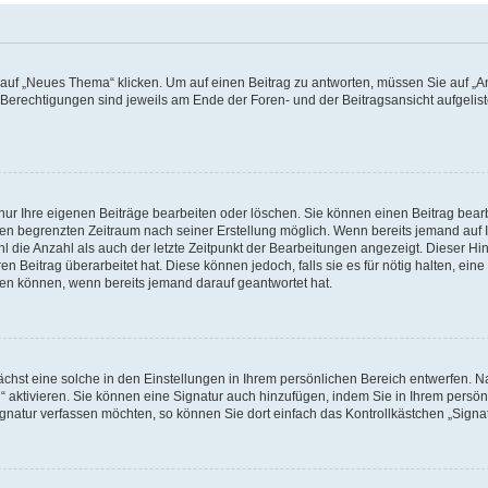
f „Neues Thema“ klicken. Um auf einen Beitrag zu antworten, müssen Sie auf „Ant
e Berechtigungen sind jeweils am Ende der Foren- und der Beitragsansicht aufgeliste
nur Ihre eigenen Beiträge bearbeiten oder löschen. Sie können einen Beitrag bear
nen begrenzten Zeitraum nach seiner Erstellung möglich. Wenn bereits jemand auf Ih
 die Anzahl als auch der letzte Zeitpunkt der Bearbeitungen angezeigt. Dieser Hi
 Beitrag überarbeitet hat. Diese können jedoch, falls sie es für nötig halten, eine 
hen können, wenn bereits jemand darauf geantwortet hat.
hst eine solche in den Einstellungen in Ihrem persönlichen Bereich entwerfen. Na
 aktivieren. Sie können eine Signatur auch hinzufügen, indem Sie in Ihrem persö
gnatur verfassen möchten, so können Sie dort einfach das Kontrollkästchen „Signa