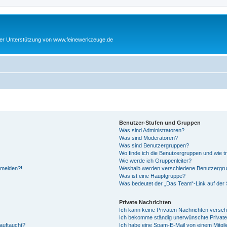
cher Unterstützung von www.feinewerkzeuge.de
Benutzer-Stufen und Gruppen
Was sind Administratoren?
Was sind Moderatoren?
Was sind Benutzergruppen?
Wo finde ich die Benutzergruppen und wie tr
Wie werde ich Gruppenleiter?
anmelden?!
Weshalb werden verschiedene Benutzergrupp
Was ist eine Hauptgruppe?
Was bedeutet der „Das Team“-Link auf der S
Private Nachrichten
Ich kann keine Privaten Nachrichten versch
Ich bekomme ständig unerwünschte Private
auftaucht?
Ich habe eine Spam-E-Mail von einem Mitgli