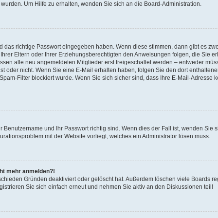
 wurden. Um Hilfe zu erhalten, wenden Sie sich an die Board-Administration.
nd das richtige Passwort eingegeben haben. Wenn diese stimmen, dann gibt es zw
Ihrer Eltern oder Ihrer Erziehungsberechtigten den Anweisungen folgen, die Sie erh
üssen alle neu angemeldeten Mitglieder erst freigeschaltet werden – entweder müsse
 ist oder nicht. Wenn Sie eine E-Mail erhalten haben, folgen Sie den dort enthalte
pam-Filter blockiert wurde. Wenn Sie sich sicher sind, dass Ihre E-Mail-Adresse 
hr Benutzername und Ihr Passwort richtig sind. Wenn dies der Fall ist, wenden Sie
gurationsproblem mit der Website vorliegt, welches ein Administrator lösen muss.
icht mehr anmelden?!
schieden Gründen deaktiviert oder gelöscht hat. Außerdem löschen viele Boards reg
strieren Sie sich einfach erneut und nehmen Sie aktiv an den Diskussionen teil!