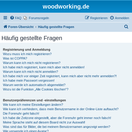
woodworking.de
FAQ
Forumsregeln
Registrieren
Anmelden
S
Foren-Übersicht
Häufig gestellte Fragen
u
Häufig gestellte Fragen
c
h
Registrierung und Anmeldung
Wozu muss ich mich registrieren?
e
Was ist COPPA?
Warum kann ich mich nicht registrieren?
Ich habe mich registriert, kann mich aber nicht anmelden!
Warum kann ich mich nicht anmelden?
Ich habe mich vor einiger Zeit registriert, kann mich aber nicht mehr anmelden?!
Ich habe mein Passwort vergessen!
Warum werde ich automatisch abgemeldet?
Wozu ist die Funktion „Alle Cookies löschen“?
Benutzerpräferenzen und -einstellungen
Wie kann ich meine Einstellungen ändern?
Wie kann ich verhindern, dass mein Benutzername in der Online-Liste auftaucht?
Die Forenuhr geht falsch!
Ich habe die Zeitzone eingestellt, aber die Forenuhr geht immer noch falsch!
Meine Sprache steht auf diesem Board nicht zur Auswahl!
Was sind das für Bilder, die bei meinem Benutzernamen angezeigt werden?
Wie verwende ich einen Avatar?