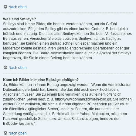
Nach oben
Was sind Smileys?
Smileys sind kleine Bilder, die benutzt werden können, um ein Gefühl
auszudrücken. Für jeden Smiley gibt es einen kurzen Code, z. B. bedeutet :)
fröhlich und :( traurig. Die Liste aller Smileys können Sie beim Verfassen eines
Beitrags sehen. Versuchen Sie bitte trotzdem, Smileys nicht zu häufig zu
benutzen, sie können einen Beitrag schnell unlesbar machen und ein
Moderator könnte deshalb Ihren Beitrag entsprechend überarbeiten oder gar
komplett löschen. Die Board-Administration kann auch die Anzahl der Smileys
begrenzen, die Sie in einem Beitrag benutzen können.
Nach oben
Kann ich Bilder in meine Beiträge einfügen?
Ja, Bilder können in Ihrem Beitrag angezeigt werden. Wenn die Administration
Dateianhänge erlaubt hat, können Sie das Bild auch direkt hochladen.
Ansonsten müssen Sie zu einem Bild verlinken, das auf einem öffentlich
zugänglichen Server liegt, z. B. http://www.domain.tld/mein-bild.gif. Sie können
weder Bilder verlinken, die sich auf Ihrem eigenen PC befinden (außer es ist
ein öffentlich zugänglicher Server), noch zu Bildern, die nur nach einer
Anmeldung verfügbar sind, z. B. Hotmail- oder Yahoo-Mailboxen, mit einem
Passwort geschützte Seiten usw. Um das Bild anzuzeigen, benutze den
BBCode-Tag „[img]“.
Nach oben