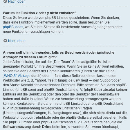
Nach oben
Warum ist Funktion x oder y nicht enthalten?
Diese Software wurde von phpBB Limited geschrieben. Wenn Sie denken,
dass eine Funktion implementiert werden sollte, dann besuchen Sie
phpBB Ideas
, wo Sie Ihre Stimme für bestehende Vorschläge abgeben oder
neue Funktionen vorschlagen können.
Nach oben
An wen soll ich mich wenden, falls es Beschwerden oder juristische
Anfragen zu diesem Forum gibt?
Jeder Administrator, der auf der „Das Team“-Seite aufgeführt ist, ist ein
geeigneter Kontakt für Ihre Beschwerde. Wenn Sie so keine Antwort erhalten,
sollten Sie den Besitzer der Domain kontaktieren (führen Sie dazu eine
„WHOIS“-Abfrage
durch) oder — falls diese Seite bei einem kostenlosen
Webhoster wie z. B. Yahoo!, free.fr, funpic.de usw. liegt — den Support oder
den Abuse-Kontakt des betreffenden Dienstes. Bitte beachten Sie, dass phpBB
Limited (phpBB.com) und phpBB Deutschland e. V. (phpBB.de)
absolut keinen
Einfluss
auf die Benutzung oder den oder die Benutzer der Forensoftware
haben und dafür in keiner Weise zur Verantwortung herangezogen werden
können. Kontaktieren Sie daher nie phpBB Limited oder phpBB Deutschland
e. V. in Zusammenhang mit jeglichen juristischen Fragen
(Unterlassungserklärungen, Haftungsfragen usw.), die
sich nicht direkt
auf die
Website phpbb.com, phpbb.de oder die phpBB-Software selbst beziehen. Falls
Sie phpBB Limited oder phpBB Deutschland e. V. E-Mails schreiben, die die
Softwarenutzung durch Dritte
betreffen, so werden Sie, wenn überhaupt,