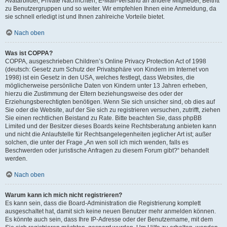
Avatarbilder, Private Nachrichten, E-Mail-Versand an andere Mitglieder, Beitritt
zu Benutzergruppen und so weiter. Wir empfehlen Ihnen eine Anmeldung, da
sie schnell erledigt ist und Ihnen zahlreiche Vorteile bietet.
Nach oben
Was ist COPPA?
COPPA, ausgeschrieben Children’s Online Privacy Protection Act of 1998
(deutsch: Gesetz zum Schutz der Privatsphäre von Kindern im Internet von
1998) ist ein Gesetz in den USA, welches festlegt, dass Websites, die
möglicherweise persönliche Daten von Kindern unter 13 Jahren erheben,
hierzu die Zustimmung der Eltern beziehungsweise des oder der
Erziehungsberechtigten benötigen. Wenn Sie sich unsicher sind, ob dies auf
Sie oder die Website, auf der Sie sich zu registrieren versuchen, zutrifft, ziehen
Sie einen rechtlichen Beistand zu Rate. Bitte beachten Sie, dass phpBB
Limited und der Besitzer dieses Boards keine Rechtsberatung anbieten kann
und nicht die Anlaufstelle für Rechtsangelegenheiten jeglicher Art ist; außer
solchen, die unter der Frage „An wen soll ich mich wenden, falls es
Beschwerden oder juristische Anfragen zu diesem Forum gibt?“ behandelt
werden.
Nach oben
Warum kann ich mich nicht registrieren?
Es kann sein, dass die Board-Administration die Registrierung komplett
ausgeschaltet hat, damit sich keine neuen Benutzer mehr anmelden können.
Es könnte auch sein, dass Ihre IP-Adresse oder der Benutzername, mit dem