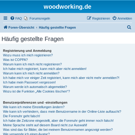
woodworking.de
FAQ
Forumsregeln
Registrieren
Anmelden
S
Foren-Übersicht
Häufig gestellte Fragen
u
Häufig gestellte Fragen
c
h
Registrierung und Anmeldung
Wozu muss ich mich registrieren?
e
Was ist COPPA?
Warum kann ich mich nicht registrieren?
Ich habe mich registriert, kann mich aber nicht anmelden!
Warum kann ich mich nicht anmelden?
Ich habe mich vor einiger Zeit registriert, kann mich aber nicht mehr anmelden?!
Ich habe mein Passwort vergessen!
Warum werde ich automatisch abgemeldet?
Wozu ist die Funktion „Alle Cookies löschen“?
Benutzerpräferenzen und -einstellungen
Wie kann ich meine Einstellungen ändern?
Wie kann ich verhindern, dass mein Benutzername in der Online-Liste auftaucht?
Die Forenuhr geht falsch!
Ich habe die Zeitzone eingestellt, aber die Forenuhr geht immer noch falsch!
Meine Sprache steht auf diesem Board nicht zur Auswahl!
Was sind das für Bilder, die bei meinem Benutzernamen angezeigt werden?
Wie verwende ich einen Avatar?