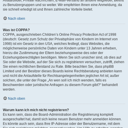
Avatarbilder, Private Nachrichten, E-Mail-Versand an andere Mitglieder, Beitritt
zu Benutzergruppen und so weiter. Wir empfehlen Ihnen eine Anmeldung, da
sie schnell erledigt ist und Ihnen zahlreiche Vorteile bietet.
Nach oben
Was ist COPPA?
COPPA, ausgeschrieben Children’s Online Privacy Protection Act of 1998
(deutsch: Gesetz zum Schutz der Privatsphäre von Kindern im Internet von
1998) ist ein Gesetz in den USA, welches festlegt, dass Websites, die
möglicherweise persönliche Daten von Kindern unter 13 Jahren erheben,
hierzu die Zustimmung der Eltern beziehungsweise des oder der
Erziehungsberechtigten benötigen. Wenn Sie sich unsicher sind, ob dies auf
Sie oder die Website, auf der Sie sich zu registrieren versuchen, zutrifft, ziehen
Sie einen rechtlichen Beistand zu Rate. Bitte beachten Sie, dass phpBB
Limited und der Besitzer dieses Boards keine Rechtsberatung anbieten kann
und nicht die Anlaufstelle für Rechtsangelegenheiten jeglicher Art ist; außer
solchen, die unter der Frage „An wen soll ich mich wenden, falls es
Beschwerden oder juristische Anfragen zu diesem Forum gibt?“ behandelt
werden.
Nach oben
Warum kann ich mich nicht registrieren?
Es kann sein, dass die Board-Administration die Registrierung komplett
ausgeschaltet hat, damit sich keine neuen Benutzer mehr anmelden können.
Es könnte auch sein, dass Ihre IP-Adresse oder der Benutzername, mit dem