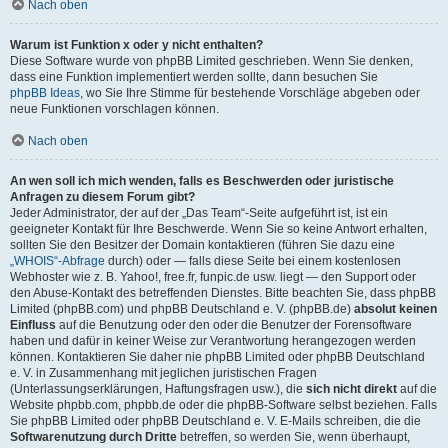
Nach oben
Warum ist Funktion x oder y nicht enthalten?
Diese Software wurde von phpBB Limited geschrieben. Wenn Sie denken,
dass eine Funktion implementiert werden sollte, dann besuchen Sie
phpBB Ideas
, wo Sie Ihre Stimme für bestehende Vorschläge abgeben oder
neue Funktionen vorschlagen können.
Nach oben
An wen soll ich mich wenden, falls es Beschwerden oder juristische
Anfragen zu diesem Forum gibt?
Jeder Administrator, der auf der „Das Team“-Seite aufgeführt ist, ist ein
geeigneter Kontakt für Ihre Beschwerde. Wenn Sie so keine Antwort erhalten,
sollten Sie den Besitzer der Domain kontaktieren (führen Sie dazu eine
„WHOIS“-Abfrage
durch) oder — falls diese Seite bei einem kostenlosen
Webhoster wie z. B. Yahoo!, free.fr, funpic.de usw. liegt — den Support oder
den Abuse-Kontakt des betreffenden Dienstes. Bitte beachten Sie, dass phpBB
Limited (phpBB.com) und phpBB Deutschland e. V. (phpBB.de)
absolut keinen
Einfluss
auf die Benutzung oder den oder die Benutzer der Forensoftware
haben und dafür in keiner Weise zur Verantwortung herangezogen werden
können. Kontaktieren Sie daher nie phpBB Limited oder phpBB Deutschland
e. V. in Zusammenhang mit jeglichen juristischen Fragen
(Unterlassungserklärungen, Haftungsfragen usw.), die
sich nicht direkt
auf die
Website phpbb.com, phpbb.de oder die phpBB-Software selbst beziehen. Falls
Sie phpBB Limited oder phpBB Deutschland e. V. E-Mails schreiben, die die
Softwarenutzung durch Dritte
betreffen, so werden Sie, wenn überhaupt,