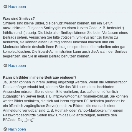
Nach oben
Was sind Smileys?
Smileys sind kleine Bilder, die benutzt werden können, um ein Gefühl
auszudrücken. Für jeden Smiley gibt es einen kurzen Code, z. B. bedeutet :)
fröhlich und :( traurig. Die Liste aller Smileys können Sie beim Verfassen eines
Beitrags sehen. Versuchen Sie bitte trotzdem, Smileys nicht zu häufig zu
benutzen, sie können einen Beitrag schnell unlesbar machen und ein
Moderator könnte deshalb Ihren Beitrag entsprechend überarbeiten oder gar
komplett löschen. Die Board-Administration kann auch die Anzahl der Smileys
begrenzen, die Sie in einem Beitrag benutzen können.
Nach oben
Kann ich Bilder in meine Beiträge einfügen?
Ja, Bilder können in Ihrem Beitrag angezeigt werden. Wenn die Administration
Dateianhänge erlaubt hat, können Sie das Bild auch direkt hochladen.
Ansonsten müssen Sie zu einem Bild verlinken, das auf einem öffentlich
zugänglichen Server liegt, z. B. http://www.domain.tld/mein-bild.gif. Sie können
weder Bilder verlinken, die sich auf Ihrem eigenen PC befinden (außer es ist
ein öffentlich zugänglicher Server), noch zu Bildern, die nur nach einer
Anmeldung verfügbar sind, z. B. Hotmail- oder Yahoo-Mailboxen, mit einem
Passwort geschützte Seiten usw. Um das Bild anzuzeigen, benutze den
BBCode-Tag „[img]“.
Nach oben