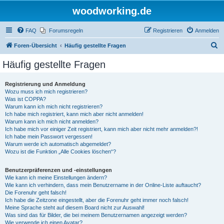
woodworking.de
FAQ
Forumsregeln
Registrieren
Anmelden
S
Foren-Übersicht
Häufig gestellte Fragen
u
Häufig gestellte Fragen
c
h
Registrierung und Anmeldung
Wozu muss ich mich registrieren?
e
Was ist COPPA?
Warum kann ich mich nicht registrieren?
Ich habe mich registriert, kann mich aber nicht anmelden!
Warum kann ich mich nicht anmelden?
Ich habe mich vor einiger Zeit registriert, kann mich aber nicht mehr anmelden?!
Ich habe mein Passwort vergessen!
Warum werde ich automatisch abgemeldet?
Wozu ist die Funktion „Alle Cookies löschen“?
Benutzerpräferenzen und -einstellungen
Wie kann ich meine Einstellungen ändern?
Wie kann ich verhindern, dass mein Benutzername in der Online-Liste auftaucht?
Die Forenuhr geht falsch!
Ich habe die Zeitzone eingestellt, aber die Forenuhr geht immer noch falsch!
Meine Sprache steht auf diesem Board nicht zur Auswahl!
Was sind das für Bilder, die bei meinem Benutzernamen angezeigt werden?
Wie verwende ich einen Avatar?