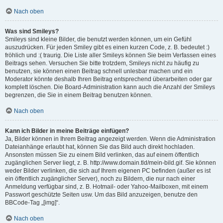
Nach oben
Was sind Smileys?
Smileys sind kleine Bilder, die benutzt werden können, um ein Gefühl
auszudrücken. Für jeden Smiley gibt es einen kurzen Code, z. B. bedeutet :)
fröhlich und :( traurig. Die Liste aller Smileys können Sie beim Verfassen eines
Beitrags sehen. Versuchen Sie bitte trotzdem, Smileys nicht zu häufig zu
benutzen, sie können einen Beitrag schnell unlesbar machen und ein
Moderator könnte deshalb Ihren Beitrag entsprechend überarbeiten oder gar
komplett löschen. Die Board-Administration kann auch die Anzahl der Smileys
begrenzen, die Sie in einem Beitrag benutzen können.
Nach oben
Kann ich Bilder in meine Beiträge einfügen?
Ja, Bilder können in Ihrem Beitrag angezeigt werden. Wenn die Administration
Dateianhänge erlaubt hat, können Sie das Bild auch direkt hochladen.
Ansonsten müssen Sie zu einem Bild verlinken, das auf einem öffentlich
zugänglichen Server liegt, z. B. http://www.domain.tld/mein-bild.gif. Sie können
weder Bilder verlinken, die sich auf Ihrem eigenen PC befinden (außer es ist
ein öffentlich zugänglicher Server), noch zu Bildern, die nur nach einer
Anmeldung verfügbar sind, z. B. Hotmail- oder Yahoo-Mailboxen, mit einem
Passwort geschützte Seiten usw. Um das Bild anzuzeigen, benutze den
BBCode-Tag „[img]“.
Nach oben