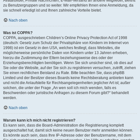
Avatarbilder, Private Nachrichten, E-Mail-Versand an andere Mitglieder, Beitritt
zu Benutzergruppen und so weiter. Wir empfehlen Ihnen eine Anmeldung, da
sie schnell erledigt ist und Ihnen zahlreiche Vorteile bietet.
Nach oben
Was ist COPPA?
COPPA, ausgeschrieben Children’s Online Privacy Protection Act of 1998
(deutsch: Gesetz zum Schutz der Privatsphäre von Kindern im Internet von
1998) ist ein Gesetz in den USA, welches festlegt, dass Websites, die
möglicherweise persönliche Daten von Kindern unter 13 Jahren erheben,
hierzu die Zustimmung der Eltern beziehungsweise des oder der
Erziehungsberechtigten benötigen. Wenn Sie sich unsicher sind, ob dies auf
Sie oder die Website, auf der Sie sich zu registrieren versuchen, zutrifft, ziehen
Sie einen rechtlichen Beistand zu Rate. Bitte beachten Sie, dass phpBB
Limited und der Besitzer dieses Boards keine Rechtsberatung anbieten kann
und nicht die Anlaufstelle für Rechtsangelegenheiten jeglicher Art ist; außer
solchen, die unter der Frage „An wen soll ich mich wenden, falls es
Beschwerden oder juristische Anfragen zu diesem Forum gibt?“ behandelt
werden.
Nach oben
Warum kann ich mich nicht registrieren?
Es kann sein, dass die Board-Administration die Registrierung komplett
ausgeschaltet hat, damit sich keine neuen Benutzer mehr anmelden können.
Es könnte auch sein, dass Ihre IP-Adresse oder der Benutzername, mit dem