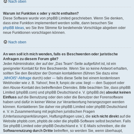
Nach oben
Warum ist Funktion x oder y nicht enthalten?
Diese Software wurde von phpBB Limited geschrieben. Wenn Sie denken,
dass eine Funktion implementiert werden sollte, dann besuchen Sie
phpBB Ideas
, wo Sie Ihre Stimme für bestehende Vorschläge abgeben oder
neue Funktionen vorschlagen können.
Nach oben
An wen soll ich mich wenden, falls es Beschwerden oder juristische
Anfragen zu diesem Forum gibt?
Jeder Administrator, der auf der „Das Team“-Seite aufgeführt ist, ist ein
geeigneter Kontakt für Ihre Beschwerde. Wenn Sie so keine Antwort erhalten,
sollten Sie den Besitzer der Domain kontaktieren (führen Sie dazu eine
„WHOIS“-Abfrage
durch) oder — falls diese Seite bei einem kostenlosen
Webhoster wie z. B. Yahoo!, free.fr, funpic.de usw. liegt — den Support oder
den Abuse-Kontakt des betreffenden Dienstes. Bitte beachten Sie, dass phpBB
Limited (phpBB.com) und phpBB Deutschland e. V. (phpBB.de)
absolut keinen
Einfluss
auf die Benutzung oder den oder die Benutzer der Forensoftware
haben und dafür in keiner Weise zur Verantwortung herangezogen werden
können. Kontaktieren Sie daher nie phpBB Limited oder phpBB Deutschland
e. V. in Zusammenhang mit jeglichen juristischen Fragen
(Unterlassungserklärungen, Haftungsfragen usw.), die
sich nicht direkt
auf die
Website phpbb.com, phpbb.de oder die phpBB-Software selbst beziehen. Falls
Sie phpBB Limited oder phpBB Deutschland e. V. E-Mails schreiben, die die
Softwarenutzung durch Dritte
betreffen, so werden Sie, wenn überhaupt,