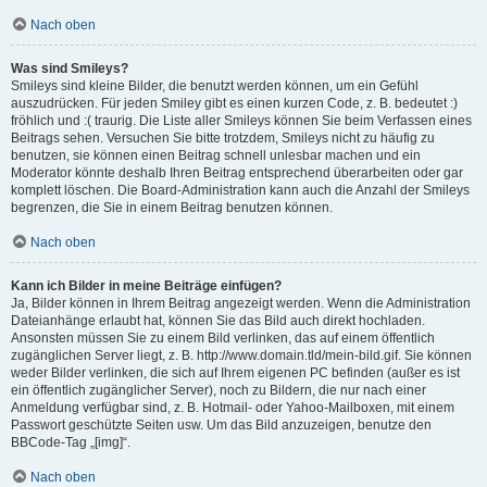
Nach oben
Was sind Smileys?
Smileys sind kleine Bilder, die benutzt werden können, um ein Gefühl
auszudrücken. Für jeden Smiley gibt es einen kurzen Code, z. B. bedeutet :)
fröhlich und :( traurig. Die Liste aller Smileys können Sie beim Verfassen eines
Beitrags sehen. Versuchen Sie bitte trotzdem, Smileys nicht zu häufig zu
benutzen, sie können einen Beitrag schnell unlesbar machen und ein
Moderator könnte deshalb Ihren Beitrag entsprechend überarbeiten oder gar
komplett löschen. Die Board-Administration kann auch die Anzahl der Smileys
begrenzen, die Sie in einem Beitrag benutzen können.
Nach oben
Kann ich Bilder in meine Beiträge einfügen?
Ja, Bilder können in Ihrem Beitrag angezeigt werden. Wenn die Administration
Dateianhänge erlaubt hat, können Sie das Bild auch direkt hochladen.
Ansonsten müssen Sie zu einem Bild verlinken, das auf einem öffentlich
zugänglichen Server liegt, z. B. http://www.domain.tld/mein-bild.gif. Sie können
weder Bilder verlinken, die sich auf Ihrem eigenen PC befinden (außer es ist
ein öffentlich zugänglicher Server), noch zu Bildern, die nur nach einer
Anmeldung verfügbar sind, z. B. Hotmail- oder Yahoo-Mailboxen, mit einem
Passwort geschützte Seiten usw. Um das Bild anzuzeigen, benutze den
BBCode-Tag „[img]“.
Nach oben