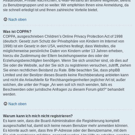
Avatarbilder, Private Nachrichten, E-Mail-Versand an andere Mitglieder, Beitritt
zu Benutzergruppen und so weiter. Wir empfehlen Ihnen eine Anmeldung, da
sie schnell erledigt ist und Ihnen zahlreiche Vorteile bietet.
Nach oben
Was ist COPPA?
COPPA, ausgeschrieben Children’s Online Privacy Protection Act of 1998
(deutsch: Gesetz zum Schutz der Privatsphäre von Kindern im Internet von
1998) ist ein Gesetz in den USA, welches festlegt, dass Websites, die
möglicherweise persönliche Daten von Kindern unter 13 Jahren erheben,
hierzu die Zustimmung der Eltern beziehungsweise des oder der
Erziehungsberechtigten benötigen. Wenn Sie sich unsicher sind, ob dies auf
Sie oder die Website, auf der Sie sich zu registrieren versuchen, zutrifft, ziehen
Sie einen rechtlichen Beistand zu Rate. Bitte beachten Sie, dass phpBB
Limited und der Besitzer dieses Boards keine Rechtsberatung anbieten kann
und nicht die Anlaufstelle für Rechtsangelegenheiten jeglicher Art ist; außer
solchen, die unter der Frage „An wen soll ich mich wenden, falls es
Beschwerden oder juristische Anfragen zu diesem Forum gibt?“ behandelt
werden.
Nach oben
Warum kann ich mich nicht registrieren?
Es kann sein, dass die Board-Administration die Registrierung komplett
ausgeschaltet hat, damit sich keine neuen Benutzer mehr anmelden können.
Es könnte auch sein, dass Ihre IP-Adresse oder der Benutzername, mit dem