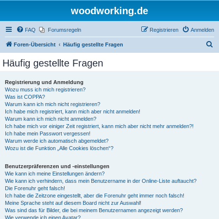
woodworking.de
FAQ
Forumsregeln
Registrieren
Anmelden
S
Foren-Übersicht
Häufig gestellte Fragen
u
Häufig gestellte Fragen
c
h
Registrierung und Anmeldung
Wozu muss ich mich registrieren?
e
Was ist COPPA?
Warum kann ich mich nicht registrieren?
Ich habe mich registriert, kann mich aber nicht anmelden!
Warum kann ich mich nicht anmelden?
Ich habe mich vor einiger Zeit registriert, kann mich aber nicht mehr anmelden?!
Ich habe mein Passwort vergessen!
Warum werde ich automatisch abgemeldet?
Wozu ist die Funktion „Alle Cookies löschen“?
Benutzerpräferenzen und -einstellungen
Wie kann ich meine Einstellungen ändern?
Wie kann ich verhindern, dass mein Benutzername in der Online-Liste auftaucht?
Die Forenuhr geht falsch!
Ich habe die Zeitzone eingestellt, aber die Forenuhr geht immer noch falsch!
Meine Sprache steht auf diesem Board nicht zur Auswahl!
Was sind das für Bilder, die bei meinem Benutzernamen angezeigt werden?
Wie verwende ich einen Avatar?