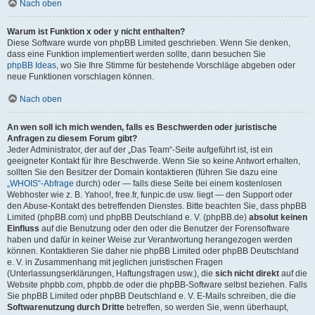
Nach oben
Warum ist Funktion x oder y nicht enthalten?
Diese Software wurde von phpBB Limited geschrieben. Wenn Sie denken,
dass eine Funktion implementiert werden sollte, dann besuchen Sie
phpBB Ideas
, wo Sie Ihre Stimme für bestehende Vorschläge abgeben oder
neue Funktionen vorschlagen können.
Nach oben
An wen soll ich mich wenden, falls es Beschwerden oder juristische
Anfragen zu diesem Forum gibt?
Jeder Administrator, der auf der „Das Team“-Seite aufgeführt ist, ist ein
geeigneter Kontakt für Ihre Beschwerde. Wenn Sie so keine Antwort erhalten,
sollten Sie den Besitzer der Domain kontaktieren (führen Sie dazu eine
„WHOIS“-Abfrage
durch) oder — falls diese Seite bei einem kostenlosen
Webhoster wie z. B. Yahoo!, free.fr, funpic.de usw. liegt — den Support oder
den Abuse-Kontakt des betreffenden Dienstes. Bitte beachten Sie, dass phpBB
Limited (phpBB.com) und phpBB Deutschland e. V. (phpBB.de)
absolut keinen
Einfluss
auf die Benutzung oder den oder die Benutzer der Forensoftware
haben und dafür in keiner Weise zur Verantwortung herangezogen werden
können. Kontaktieren Sie daher nie phpBB Limited oder phpBB Deutschland
e. V. in Zusammenhang mit jeglichen juristischen Fragen
(Unterlassungserklärungen, Haftungsfragen usw.), die
sich nicht direkt
auf die
Website phpbb.com, phpbb.de oder die phpBB-Software selbst beziehen. Falls
Sie phpBB Limited oder phpBB Deutschland e. V. E-Mails schreiben, die die
Softwarenutzung durch Dritte
betreffen, so werden Sie, wenn überhaupt,