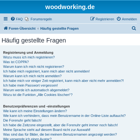
woodworking.de
FAQ
Forumsregeln
Registrieren
Anmelden
S
Foren-Übersicht
Häufig gestellte Fragen
u
Häufig gestellte Fragen
c
h
Registrierung und Anmeldung
Wozu muss ich mich registrieren?
e
Was ist COPPA?
Warum kann ich mich nicht registrieren?
Ich habe mich registriert, kann mich aber nicht anmelden!
Warum kann ich mich nicht anmelden?
Ich habe mich vor einiger Zeit registriert, kann mich aber nicht mehr anmelden?!
Ich habe mein Passwort vergessen!
Warum werde ich automatisch abgemeldet?
Wozu ist die Funktion „Alle Cookies löschen“?
Benutzerpräferenzen und -einstellungen
Wie kann ich meine Einstellungen ändern?
Wie kann ich verhindern, dass mein Benutzername in der Online-Liste auftaucht?
Die Forenuhr geht falsch!
Ich habe die Zeitzone eingestellt, aber die Forenuhr geht immer noch falsch!
Meine Sprache steht auf diesem Board nicht zur Auswahl!
Was sind das für Bilder, die bei meinem Benutzernamen angezeigt werden?
Wie verwende ich einen Avatar?