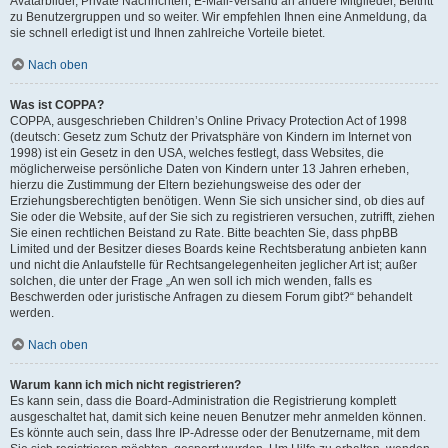
Avatarbilder, Private Nachrichten, E-Mail-Versand an andere Mitglieder, Beitritt
zu Benutzergruppen und so weiter. Wir empfehlen Ihnen eine Anmeldung, da
sie schnell erledigt ist und Ihnen zahlreiche Vorteile bietet.
Nach oben
Was ist COPPA?
COPPA, ausgeschrieben Children’s Online Privacy Protection Act of 1998
(deutsch: Gesetz zum Schutz der Privatsphäre von Kindern im Internet von
1998) ist ein Gesetz in den USA, welches festlegt, dass Websites, die
möglicherweise persönliche Daten von Kindern unter 13 Jahren erheben,
hierzu die Zustimmung der Eltern beziehungsweise des oder der
Erziehungsberechtigten benötigen. Wenn Sie sich unsicher sind, ob dies auf
Sie oder die Website, auf der Sie sich zu registrieren versuchen, zutrifft, ziehen
Sie einen rechtlichen Beistand zu Rate. Bitte beachten Sie, dass phpBB
Limited und der Besitzer dieses Boards keine Rechtsberatung anbieten kann
und nicht die Anlaufstelle für Rechtsangelegenheiten jeglicher Art ist; außer
solchen, die unter der Frage „An wen soll ich mich wenden, falls es
Beschwerden oder juristische Anfragen zu diesem Forum gibt?“ behandelt
werden.
Nach oben
Warum kann ich mich nicht registrieren?
Es kann sein, dass die Board-Administration die Registrierung komplett
ausgeschaltet hat, damit sich keine neuen Benutzer mehr anmelden können.
Es könnte auch sein, dass Ihre IP-Adresse oder der Benutzername, mit dem