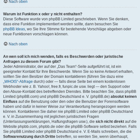
Nach oben
Warum ist Funktion x oder y nicht enthalten?
Diese Software wurde von phpBB Limited geschrieben. Wenn Sie denken,
dass eine Funktion implementiert werden sollte, dann besuchen Sie
phpBB Ideas
, wo Sie Ihre Stimme für bestehende Vorschläge abgeben oder
neue Funktionen vorschlagen können.
Nach oben
An wen soll ich mich wenden, falls es Beschwerden oder juristische
Anfragen zu diesem Forum gibt?
Jeder Administrator, der auf der „Das Team“-Seite aufgeführt ist, ist ein
geeigneter Kontakt für Ihre Beschwerde. Wenn Sie so keine Antwort erhalten,
sollten Sie den Besitzer der Domain kontaktieren (führen Sie dazu eine
„WHOIS“-Abfrage
durch) oder — falls diese Seite bei einem kostenlosen
Webhoster wie z. B. Yahoo!, free.fr, funpic.de usw. liegt — den Support oder
den Abuse-Kontakt des betreffenden Dienstes. Bitte beachten Sie, dass phpBB
Limited (phpBB.com) und phpBB Deutschland e. V. (phpBB.de)
absolut keinen
Einfluss
auf die Benutzung oder den oder die Benutzer der Forensoftware
haben und dafür in keiner Weise zur Verantwortung herangezogen werden
können. Kontaktieren Sie daher nie phpBB Limited oder phpBB Deutschland
e. V. in Zusammenhang mit jeglichen juristischen Fragen
(Unterlassungserklärungen, Haftungsfragen usw.), die
sich nicht direkt
auf die
Website phpbb.com, phpbb.de oder die phpBB-Software selbst beziehen. Falls
Sie phpBB Limited oder phpBB Deutschland e. V. E-Mails schreiben, die die
Softwarenutzung durch Dritte
betreffen, so werden Sie, wenn überhaupt,