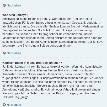
Nach oben
Was sind Smileys?
Smileys sind kleine Bilder, die benutzt werden können, um ein Gefühl
auszudrücken. Für jeden Smiley gibt es einen kurzen Code, z. B. bedeutet :)
fröhlich und :( traurig. Die Liste aller Smileys können Sie beim Verfassen eines
Beitrags sehen. Versuchen Sie bitte trotzdem, Smileys nicht zu häufig zu
benutzen, sie können einen Beitrag schnell unlesbar machen und ein
Moderator könnte deshalb Ihren Beitrag entsprechend überarbeiten oder gar
komplett löschen. Die Board-Administration kann auch die Anzahl der Smileys
begrenzen, die Sie in einem Beitrag benutzen können.
Nach oben
Kann ich Bilder in meine Beiträge einfügen?
Ja, Bilder können in Ihrem Beitrag angezeigt werden. Wenn die Administration
Dateianhänge erlaubt hat, können Sie das Bild auch direkt hochladen.
Ansonsten müssen Sie zu einem Bild verlinken, das auf einem öffentlich
zugänglichen Server liegt, z. B. http://www.domain.tld/mein-bild.gif. Sie können
weder Bilder verlinken, die sich auf Ihrem eigenen PC befinden (außer es ist
ein öffentlich zugänglicher Server), noch zu Bildern, die nur nach einer
Anmeldung verfügbar sind, z. B. Hotmail- oder Yahoo-Mailboxen, mit einem
Passwort geschützte Seiten usw. Um das Bild anzuzeigen, benutze den
BBCode-Tag „[img]“.
Nach oben