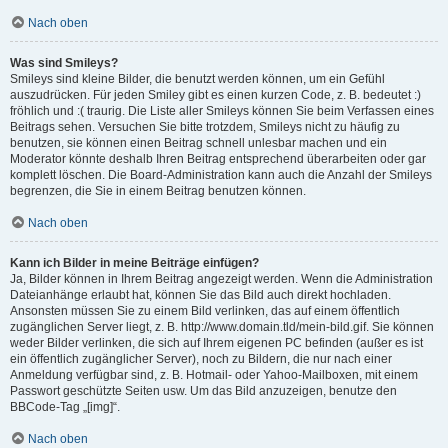
Nach oben
Was sind Smileys?
Smileys sind kleine Bilder, die benutzt werden können, um ein Gefühl
auszudrücken. Für jeden Smiley gibt es einen kurzen Code, z. B. bedeutet :)
fröhlich und :( traurig. Die Liste aller Smileys können Sie beim Verfassen eines
Beitrags sehen. Versuchen Sie bitte trotzdem, Smileys nicht zu häufig zu
benutzen, sie können einen Beitrag schnell unlesbar machen und ein
Moderator könnte deshalb Ihren Beitrag entsprechend überarbeiten oder gar
komplett löschen. Die Board-Administration kann auch die Anzahl der Smileys
begrenzen, die Sie in einem Beitrag benutzen können.
Nach oben
Kann ich Bilder in meine Beiträge einfügen?
Ja, Bilder können in Ihrem Beitrag angezeigt werden. Wenn die Administration
Dateianhänge erlaubt hat, können Sie das Bild auch direkt hochladen.
Ansonsten müssen Sie zu einem Bild verlinken, das auf einem öffentlich
zugänglichen Server liegt, z. B. http://www.domain.tld/mein-bild.gif. Sie können
weder Bilder verlinken, die sich auf Ihrem eigenen PC befinden (außer es ist
ein öffentlich zugänglicher Server), noch zu Bildern, die nur nach einer
Anmeldung verfügbar sind, z. B. Hotmail- oder Yahoo-Mailboxen, mit einem
Passwort geschützte Seiten usw. Um das Bild anzuzeigen, benutze den
BBCode-Tag „[img]“.
Nach oben