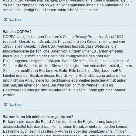
Avatarbilder, Private Nachrichten, E-Mail-Versand an andere Mitglieder, Beitritt
zu Benutzergruppen und so weiter. Wir empfehlen Ihnen eine Anmeldung, da
sie schnell erledigt ist und Ihnen zahlreiche Vorteile bietet.
Nach oben
Was ist COPPA?
COPPA, ausgeschrieben Children’s Online Privacy Protection Act of 1998
(deutsch: Gesetz zum Schutz der Privatsphäre von Kindern im Internet von
1998) ist ein Gesetz in den USA, welches festlegt, dass Websites, die
möglicherweise persönliche Daten von Kindern unter 13 Jahren erheben,
hierzu die Zustimmung der Eltern beziehungsweise des oder der
Erziehungsberechtigten benötigen. Wenn Sie sich unsicher sind, ob dies auf
Sie oder die Website, auf der Sie sich zu registrieren versuchen, zutrifft, ziehen
Sie einen rechtlichen Beistand zu Rate. Bitte beachten Sie, dass phpBB
Limited und der Besitzer dieses Boards keine Rechtsberatung anbieten kann
und nicht die Anlaufstelle für Rechtsangelegenheiten jeglicher Art ist; außer
solchen, die unter der Frage „An wen soll ich mich wenden, falls es
Beschwerden oder juristische Anfragen zu diesem Forum gibt?“ behandelt
werden.
Nach oben
Warum kann ich mich nicht registrieren?
Es kann sein, dass die Board-Administration die Registrierung komplett
ausgeschaltet hat, damit sich keine neuen Benutzer mehr anmelden können.
Es könnte auch sein, dass Ihre IP-Adresse oder der Benutzername, mit dem