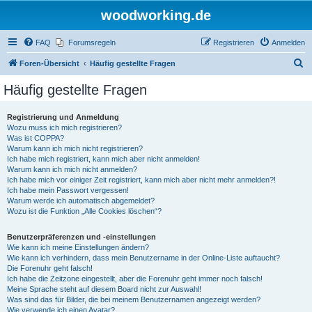
woodworking.de
FAQ
Forumsregeln
Registrieren
Anmelden
S
Foren-Übersicht
Häufig gestellte Fragen
u
Häufig gestellte Fragen
c
h
Registrierung und Anmeldung
Wozu muss ich mich registrieren?
e
Was ist COPPA?
Warum kann ich mich nicht registrieren?
Ich habe mich registriert, kann mich aber nicht anmelden!
Warum kann ich mich nicht anmelden?
Ich habe mich vor einiger Zeit registriert, kann mich aber nicht mehr anmelden?!
Ich habe mein Passwort vergessen!
Warum werde ich automatisch abgemeldet?
Wozu ist die Funktion „Alle Cookies löschen“?
Benutzerpräferenzen und -einstellungen
Wie kann ich meine Einstellungen ändern?
Wie kann ich verhindern, dass mein Benutzername in der Online-Liste auftaucht?
Die Forenuhr geht falsch!
Ich habe die Zeitzone eingestellt, aber die Forenuhr geht immer noch falsch!
Meine Sprache steht auf diesem Board nicht zur Auswahl!
Was sind das für Bilder, die bei meinem Benutzernamen angezeigt werden?
Wie verwende ich einen Avatar?