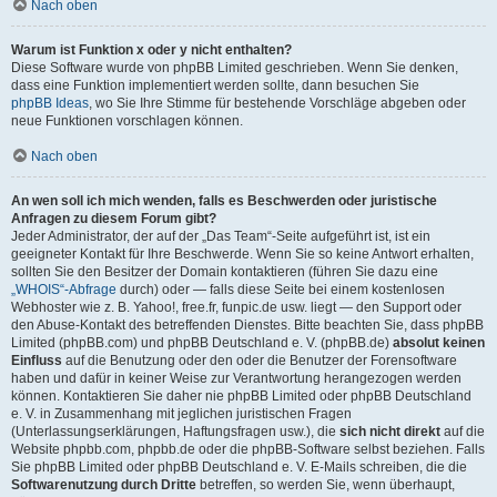
Nach oben
Warum ist Funktion x oder y nicht enthalten?
Diese Software wurde von phpBB Limited geschrieben. Wenn Sie denken,
dass eine Funktion implementiert werden sollte, dann besuchen Sie
phpBB Ideas
, wo Sie Ihre Stimme für bestehende Vorschläge abgeben oder
neue Funktionen vorschlagen können.
Nach oben
An wen soll ich mich wenden, falls es Beschwerden oder juristische
Anfragen zu diesem Forum gibt?
Jeder Administrator, der auf der „Das Team“-Seite aufgeführt ist, ist ein
geeigneter Kontakt für Ihre Beschwerde. Wenn Sie so keine Antwort erhalten,
sollten Sie den Besitzer der Domain kontaktieren (führen Sie dazu eine
„WHOIS“-Abfrage
durch) oder — falls diese Seite bei einem kostenlosen
Webhoster wie z. B. Yahoo!, free.fr, funpic.de usw. liegt — den Support oder
den Abuse-Kontakt des betreffenden Dienstes. Bitte beachten Sie, dass phpBB
Limited (phpBB.com) und phpBB Deutschland e. V. (phpBB.de)
absolut keinen
Einfluss
auf die Benutzung oder den oder die Benutzer der Forensoftware
haben und dafür in keiner Weise zur Verantwortung herangezogen werden
können. Kontaktieren Sie daher nie phpBB Limited oder phpBB Deutschland
e. V. in Zusammenhang mit jeglichen juristischen Fragen
(Unterlassungserklärungen, Haftungsfragen usw.), die
sich nicht direkt
auf die
Website phpbb.com, phpbb.de oder die phpBB-Software selbst beziehen. Falls
Sie phpBB Limited oder phpBB Deutschland e. V. E-Mails schreiben, die die
Softwarenutzung durch Dritte
betreffen, so werden Sie, wenn überhaupt,