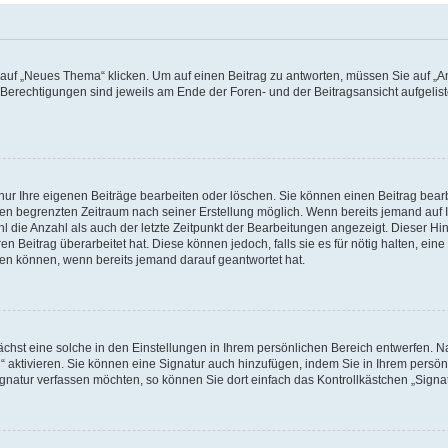
f „Neues Thema“ klicken. Um auf einen Beitrag zu antworten, müssen Sie auf „Ant
e Berechtigungen sind jeweils am Ende der Foren- und der Beitragsansicht aufgeliste
nur Ihre eigenen Beiträge bearbeiten oder löschen. Sie können einen Beitrag bear
nen begrenzten Zeitraum nach seiner Erstellung möglich. Wenn bereits jemand auf Ih
 die Anzahl als auch der letzte Zeitpunkt der Bearbeitungen angezeigt. Dieser Hi
 Beitrag überarbeitet hat. Diese können jedoch, falls sie es für nötig halten, eine 
hen können, wenn bereits jemand darauf geantwortet hat.
hst eine solche in den Einstellungen in Ihrem persönlichen Bereich entwerfen. Na
 aktivieren. Sie können eine Signatur auch hinzufügen, indem Sie in Ihrem persö
gnatur verfassen möchten, so können Sie dort einfach das Kontrollkästchen „Signa