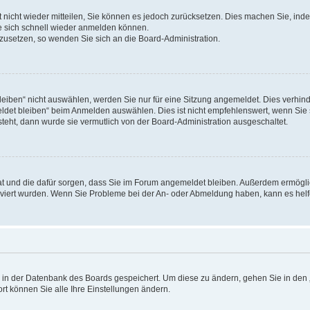
rt nicht wieder mitteilen, Sie können es jedoch zurücksetzen. Dies machen Sie, in
e sich schnell wieder anmelden können.
ckzusetzen, so wenden Sie sich an die Board-Administration.
ben“ nicht auswählen, werden Sie nur für eine Sitzung angemeldet. Dies verhinde
et bleiben“ beim Anmelden auswählen. Dies ist nicht empfehlenswert, wenn Sie s
steht, dann wurde sie vermutlich von der Board-Administration ausgeschaltet.
 hat und die dafür sorgen, dass Sie im Forum angemeldet bleiben. Außerdem ermögl
ktiviert wurden. Wenn Sie Probleme bei der An- oder Abmeldung haben, kann es hel
en in der Datenbank des Boards gespeichert. Um diese zu ändern, gehen Sie in den 
rt können Sie alle Ihre Einstellungen ändern.