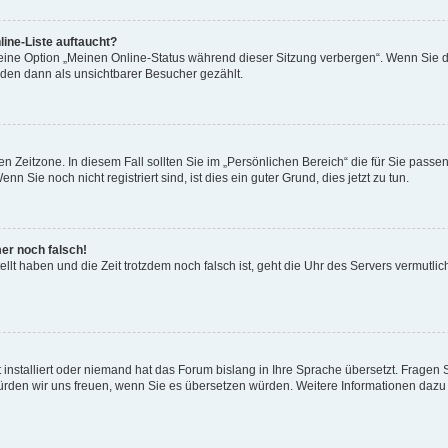
ine-Liste auftaucht?
 eine Option „Meinen Online-Status während dieser Sitzung verbergen“. Wenn Sie d
rden dann als unsichtbarer Besucher gezählt.
n Zeitzone. In diesem Fall sollten Sie im „Persönlichen Bereich“ die für Sie passend
 Sie noch nicht registriert sind, ist dies ein guter Grund, dies jetzt zu tun.
mer noch falsch!
ellt haben und die Zeit trotzdem noch falsch ist, geht die Uhr des Servers vermutlic
 installiert oder niemand hat das Forum bislang in Ihre Sprache übersetzt. Fragen 
t, würden wir uns freuen, wenn Sie es übersetzen würden. Weitere Informationen da