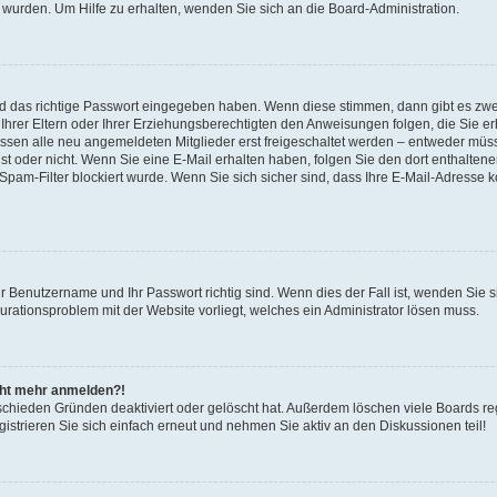
 wurden. Um Hilfe zu erhalten, wenden Sie sich an die Board-Administration.
nd das richtige Passwort eingegeben haben. Wenn diese stimmen, dann gibt es zw
Ihrer Eltern oder Ihrer Erziehungsberechtigten den Anweisungen folgen, die Sie erh
üssen alle neu angemeldeten Mitglieder erst freigeschaltet werden – entweder müsse
 ist oder nicht. Wenn Sie eine E-Mail erhalten haben, folgen Sie den dort enthalte
pam-Filter blockiert wurde. Wenn Sie sich sicher sind, dass Ihre E-Mail-Adresse 
hr Benutzername und Ihr Passwort richtig sind. Wenn dies der Fall ist, wenden Sie
gurationsproblem mit der Website vorliegt, welches ein Administrator lösen muss.
icht mehr anmelden?!
schieden Gründen deaktiviert oder gelöscht hat. Außerdem löschen viele Boards reg
strieren Sie sich einfach erneut und nehmen Sie aktiv an den Diskussionen teil!