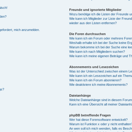
alsch!
Freunde und ignorierte Mitglieder
Wozu benötige ich die Listen der Freunde un
rden?
Wie kann ich Mitglieder zur Liste der Freund
wieder aus den Listen entfernen?
fgefordert, mich anzumelden.
Die Foren durchsuchen
Wie kann ich ein Forum oder mehrere For
Weshalb erhalte ich bei der Suche keine Er
Warum bekomme ich bei der Suche eine lee
Wie kann ich nach Mitgliedern suchen?
Wie kann ich meine eigenen Beiträge und T
Abonnements und Lesezeichen
Was ist der Unterschied zwischen einem L
Wie kann ich ein Lesezeichen auf ein Them
Wie kann ich ein Forum abonnieren?
Wie deaktiviere ich meine Abonnements?
gs?
Dateianhänge
Welche Dateianhänge sind in diesem Forum
Kann ich eine Übersicht all meiner Dateian
phpBB betreffende Fragen
Wer hat diese Forensoftware entwickelt?
Warum ist Funktion x oder y nicht enthalten
An wen soll ich mich wenden, falls es Besc