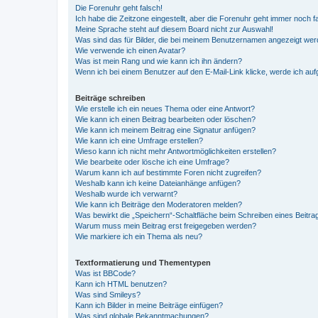
Die Forenuhr geht falsch!
Ich habe die Zeitzone eingestellt, aber die Forenuhr geht immer noch f
Meine Sprache steht auf diesem Board nicht zur Auswahl!
Was sind das für Bilder, die bei meinem Benutzernamen angezeigt we
Wie verwende ich einen Avatar?
Was ist mein Rang und wie kann ich ihn ändern?
Wenn ich bei einem Benutzer auf den E-Mail-Link klicke, werde ich au
Beiträge schreiben
Wie erstelle ich ein neues Thema oder eine Antwort?
Wie kann ich einen Beitrag bearbeiten oder löschen?
Wie kann ich meinem Beitrag eine Signatur anfügen?
Wie kann ich eine Umfrage erstellen?
Wieso kann ich nicht mehr Antwortmöglichkeiten erstellen?
Wie bearbeite oder lösche ich eine Umfrage?
Warum kann ich auf bestimmte Foren nicht zugreifen?
Weshalb kann ich keine Dateianhänge anfügen?
Weshalb wurde ich verwarnt?
Wie kann ich Beiträge den Moderatoren melden?
Was bewirkt die „Speichern“-Schaltfläche beim Schreiben eines Beitra
Warum muss mein Beitrag erst freigegeben werden?
Wie markiere ich ein Thema als neu?
Textformatierung und Thementypen
Was ist BBCode?
Kann ich HTML benutzen?
Was sind Smileys?
Kann ich Bilder in meine Beiträge einfügen?
Was sind globale Bekanntmachungen?