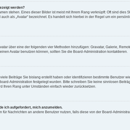
gezeigt werden?
men stehen. Eines dieser Bilder ist meist mit Ihrem Rang verknüpft: Oft sind dies S
auch als „Avatar“ bezeichnet. Es handelt sich hierbei in der Regel um ein persönl
 Avatar über eine der folgenden vier Methoden hinzufügen: Gravatar, Galerie, Rem
inen Avatar benutzen können, sollten Sie die Board-Administration kontaktieren.
iele Beiträge Sie bislang erstellt haben oder identifizieren bestimmte Benutzer
 Board-Administration festgelegt wurden. Bitte schreiben Sie keine sinnlosen Beit
wird Ihren Rang unter Umständen einfach wieder zurücksetzen.
rde ich aufgefordert, mich anzumelden.
ion für Nachrichten an andere Benutzer nutzen, falls diese von der Board-Administ