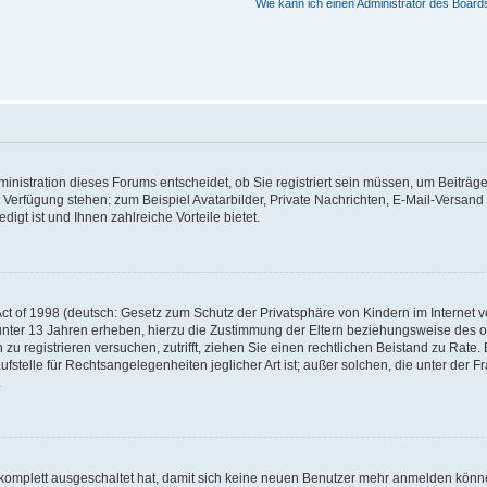
Wie kann ich einen Administrator des Board
nistration dieses Forums entscheidet, ob Sie registriert sein müssen, um Beiträge z
ur Verfügung stehen: zum Beispiel Avatarbilder, Private Nachrichten, E-Mail-Versand
igt ist und Ihnen zahlreiche Vorteile bietet.
t of 1998 (deutsch: Gesetz zum Schutz der Privatsphäre von Kindern im Internet vo
unter 13 Jahren erheben, hierzu die Zustimmung der Eltern beziehungsweise des o
h zu registrieren versuchen, zutrifft, ziehen Sie einen rechtlichen Beistand zu Rat
stelle für Rechtsangelegenheiten jeglicher Art ist; außer solchen, die unter der 
.
 komplett ausgeschaltet hat, damit sich keine neuen Benutzer mehr anmelden könne