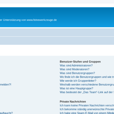
cher Unterstützung von www.feinewerkzeuge.de
Benutzer-Stufen und Gruppen
Was sind Administratoren?
Was sind Moderatoren?
Was sind Benutzergruppen?
Wo finde ich die Benutzergruppen und wie tr
Wie werde ich Gruppenleiter?
anmelden?!
Weshalb werden verschiedene Benutzergrupp
Was ist eine Hauptgruppe?
Was bedeutet der „Das Team“-Link auf der S
Private Nachrichten
Ich kann keine Privaten Nachrichten versch
Ich bekomme ständig unerwünschte Private
auftaucht?
Ich habe eine Spam-E-Mail von einem Mitgli