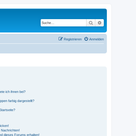
Suche
Erweiterte Suche
Registrieren
Anmelden
ete ich ihnen bei?
en farbig dargestellt?
tartseite?
icken!
 Nachrichten!
ed dieses Forums erhalten!