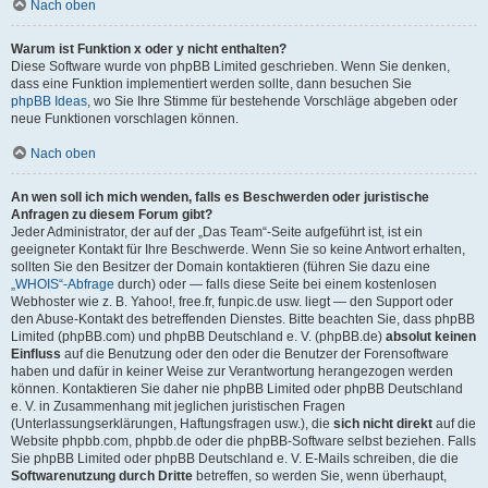
Nach oben
Warum ist Funktion x oder y nicht enthalten?
Diese Software wurde von phpBB Limited geschrieben. Wenn Sie denken,
dass eine Funktion implementiert werden sollte, dann besuchen Sie
phpBB Ideas
, wo Sie Ihre Stimme für bestehende Vorschläge abgeben oder
neue Funktionen vorschlagen können.
Nach oben
An wen soll ich mich wenden, falls es Beschwerden oder juristische
Anfragen zu diesem Forum gibt?
Jeder Administrator, der auf der „Das Team“-Seite aufgeführt ist, ist ein
geeigneter Kontakt für Ihre Beschwerde. Wenn Sie so keine Antwort erhalten,
sollten Sie den Besitzer der Domain kontaktieren (führen Sie dazu eine
„WHOIS“-Abfrage
durch) oder — falls diese Seite bei einem kostenlosen
Webhoster wie z. B. Yahoo!, free.fr, funpic.de usw. liegt — den Support oder
den Abuse-Kontakt des betreffenden Dienstes. Bitte beachten Sie, dass phpBB
Limited (phpBB.com) und phpBB Deutschland e. V. (phpBB.de)
absolut keinen
Einfluss
auf die Benutzung oder den oder die Benutzer der Forensoftware
haben und dafür in keiner Weise zur Verantwortung herangezogen werden
können. Kontaktieren Sie daher nie phpBB Limited oder phpBB Deutschland
e. V. in Zusammenhang mit jeglichen juristischen Fragen
(Unterlassungserklärungen, Haftungsfragen usw.), die
sich nicht direkt
auf die
Website phpbb.com, phpbb.de oder die phpBB-Software selbst beziehen. Falls
Sie phpBB Limited oder phpBB Deutschland e. V. E-Mails schreiben, die die
Softwarenutzung durch Dritte
betreffen, so werden Sie, wenn überhaupt,