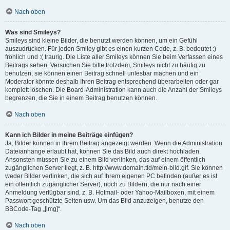
Nach oben
Was sind Smileys?
Smileys sind kleine Bilder, die benutzt werden können, um ein Gefühl
auszudrücken. Für jeden Smiley gibt es einen kurzen Code, z. B. bedeutet :)
fröhlich und :( traurig. Die Liste aller Smileys können Sie beim Verfassen eines
Beitrags sehen. Versuchen Sie bitte trotzdem, Smileys nicht zu häufig zu
benutzen, sie können einen Beitrag schnell unlesbar machen und ein
Moderator könnte deshalb Ihren Beitrag entsprechend überarbeiten oder gar
komplett löschen. Die Board-Administration kann auch die Anzahl der Smileys
begrenzen, die Sie in einem Beitrag benutzen können.
Nach oben
Kann ich Bilder in meine Beiträge einfügen?
Ja, Bilder können in Ihrem Beitrag angezeigt werden. Wenn die Administration
Dateianhänge erlaubt hat, können Sie das Bild auch direkt hochladen.
Ansonsten müssen Sie zu einem Bild verlinken, das auf einem öffentlich
zugänglichen Server liegt, z. B. http://www.domain.tld/mein-bild.gif. Sie können
weder Bilder verlinken, die sich auf Ihrem eigenen PC befinden (außer es ist
ein öffentlich zugänglicher Server), noch zu Bildern, die nur nach einer
Anmeldung verfügbar sind, z. B. Hotmail- oder Yahoo-Mailboxen, mit einem
Passwort geschützte Seiten usw. Um das Bild anzuzeigen, benutze den
BBCode-Tag „[img]“.
Nach oben