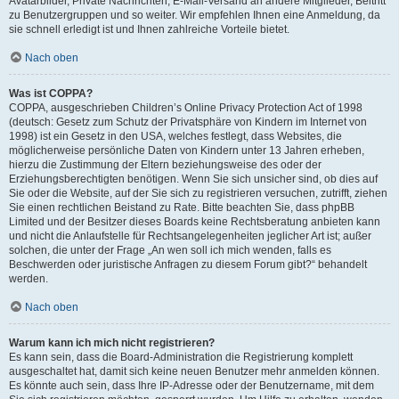
Avatarbilder, Private Nachrichten, E-Mail-Versand an andere Mitglieder, Beitritt
zu Benutzergruppen und so weiter. Wir empfehlen Ihnen eine Anmeldung, da
sie schnell erledigt ist und Ihnen zahlreiche Vorteile bietet.
Nach oben
Was ist COPPA?
COPPA, ausgeschrieben Children’s Online Privacy Protection Act of 1998
(deutsch: Gesetz zum Schutz der Privatsphäre von Kindern im Internet von
1998) ist ein Gesetz in den USA, welches festlegt, dass Websites, die
möglicherweise persönliche Daten von Kindern unter 13 Jahren erheben,
hierzu die Zustimmung der Eltern beziehungsweise des oder der
Erziehungsberechtigten benötigen. Wenn Sie sich unsicher sind, ob dies auf
Sie oder die Website, auf der Sie sich zu registrieren versuchen, zutrifft, ziehen
Sie einen rechtlichen Beistand zu Rate. Bitte beachten Sie, dass phpBB
Limited und der Besitzer dieses Boards keine Rechtsberatung anbieten kann
und nicht die Anlaufstelle für Rechtsangelegenheiten jeglicher Art ist; außer
solchen, die unter der Frage „An wen soll ich mich wenden, falls es
Beschwerden oder juristische Anfragen zu diesem Forum gibt?“ behandelt
werden.
Nach oben
Warum kann ich mich nicht registrieren?
Es kann sein, dass die Board-Administration die Registrierung komplett
ausgeschaltet hat, damit sich keine neuen Benutzer mehr anmelden können.
Es könnte auch sein, dass Ihre IP-Adresse oder der Benutzername, mit dem