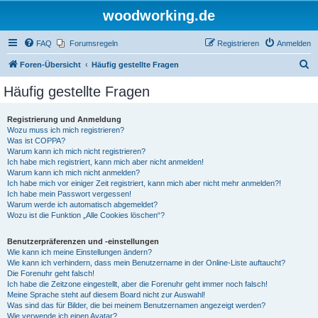
woodworking.de
FAQ
Forumsregeln
Registrieren
Anmelden
S
Foren-Übersicht
Häufig gestellte Fragen
u
Häufig gestellte Fragen
c
h
Registrierung und Anmeldung
Wozu muss ich mich registrieren?
e
Was ist COPPA?
Warum kann ich mich nicht registrieren?
Ich habe mich registriert, kann mich aber nicht anmelden!
Warum kann ich mich nicht anmelden?
Ich habe mich vor einiger Zeit registriert, kann mich aber nicht mehr anmelden?!
Ich habe mein Passwort vergessen!
Warum werde ich automatisch abgemeldet?
Wozu ist die Funktion „Alle Cookies löschen“?
Benutzerpräferenzen und -einstellungen
Wie kann ich meine Einstellungen ändern?
Wie kann ich verhindern, dass mein Benutzername in der Online-Liste auftaucht?
Die Forenuhr geht falsch!
Ich habe die Zeitzone eingestellt, aber die Forenuhr geht immer noch falsch!
Meine Sprache steht auf diesem Board nicht zur Auswahl!
Was sind das für Bilder, die bei meinem Benutzernamen angezeigt werden?
Wie verwende ich einen Avatar?