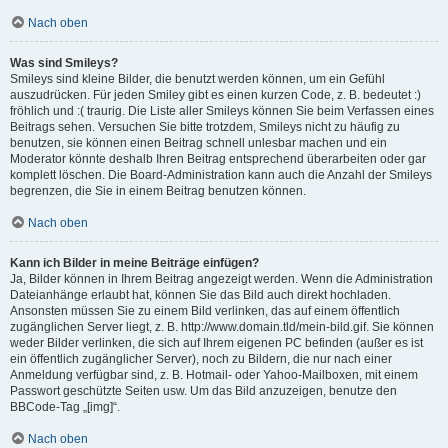
Nach oben
Was sind Smileys?
Smileys sind kleine Bilder, die benutzt werden können, um ein Gefühl
auszudrücken. Für jeden Smiley gibt es einen kurzen Code, z. B. bedeutet :)
fröhlich und :( traurig. Die Liste aller Smileys können Sie beim Verfassen eines
Beitrags sehen. Versuchen Sie bitte trotzdem, Smileys nicht zu häufig zu
benutzen, sie können einen Beitrag schnell unlesbar machen und ein
Moderator könnte deshalb Ihren Beitrag entsprechend überarbeiten oder gar
komplett löschen. Die Board-Administration kann auch die Anzahl der Smileys
begrenzen, die Sie in einem Beitrag benutzen können.
Nach oben
Kann ich Bilder in meine Beiträge einfügen?
Ja, Bilder können in Ihrem Beitrag angezeigt werden. Wenn die Administration
Dateianhänge erlaubt hat, können Sie das Bild auch direkt hochladen.
Ansonsten müssen Sie zu einem Bild verlinken, das auf einem öffentlich
zugänglichen Server liegt, z. B. http://www.domain.tld/mein-bild.gif. Sie können
weder Bilder verlinken, die sich auf Ihrem eigenen PC befinden (außer es ist
ein öffentlich zugänglicher Server), noch zu Bildern, die nur nach einer
Anmeldung verfügbar sind, z. B. Hotmail- oder Yahoo-Mailboxen, mit einem
Passwort geschützte Seiten usw. Um das Bild anzuzeigen, benutze den
BBCode-Tag „[img]“.
Nach oben