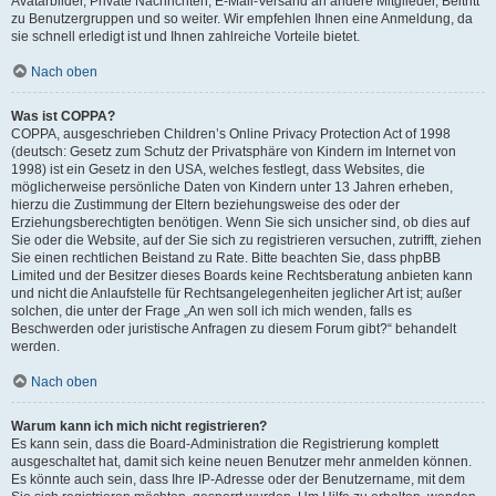
Avatarbilder, Private Nachrichten, E-Mail-Versand an andere Mitglieder, Beitritt
zu Benutzergruppen und so weiter. Wir empfehlen Ihnen eine Anmeldung, da
sie schnell erledigt ist und Ihnen zahlreiche Vorteile bietet.
Nach oben
Was ist COPPA?
COPPA, ausgeschrieben Children’s Online Privacy Protection Act of 1998
(deutsch: Gesetz zum Schutz der Privatsphäre von Kindern im Internet von
1998) ist ein Gesetz in den USA, welches festlegt, dass Websites, die
möglicherweise persönliche Daten von Kindern unter 13 Jahren erheben,
hierzu die Zustimmung der Eltern beziehungsweise des oder der
Erziehungsberechtigten benötigen. Wenn Sie sich unsicher sind, ob dies auf
Sie oder die Website, auf der Sie sich zu registrieren versuchen, zutrifft, ziehen
Sie einen rechtlichen Beistand zu Rate. Bitte beachten Sie, dass phpBB
Limited und der Besitzer dieses Boards keine Rechtsberatung anbieten kann
und nicht die Anlaufstelle für Rechtsangelegenheiten jeglicher Art ist; außer
solchen, die unter der Frage „An wen soll ich mich wenden, falls es
Beschwerden oder juristische Anfragen zu diesem Forum gibt?“ behandelt
werden.
Nach oben
Warum kann ich mich nicht registrieren?
Es kann sein, dass die Board-Administration die Registrierung komplett
ausgeschaltet hat, damit sich keine neuen Benutzer mehr anmelden können.
Es könnte auch sein, dass Ihre IP-Adresse oder der Benutzername, mit dem