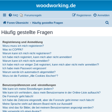
woodworking.de
FAQ
Forumsregeln
Registrieren
Anmelden
S
Foren-Übersicht
Häufig gestellte Fragen
u
Häufig gestellte Fragen
c
h
Registrierung und Anmeldung
Wozu muss ich mich registrieren?
e
Was ist COPPA?
Warum kann ich mich nicht registrieren?
Ich habe mich registriert, kann mich aber nicht anmelden!
Warum kann ich mich nicht anmelden?
Ich habe mich vor einiger Zeit registriert, kann mich aber nicht mehr anmelden?!
Ich habe mein Passwort vergessen!
Warum werde ich automatisch abgemeldet?
Wozu ist die Funktion „Alle Cookies löschen“?
Benutzerpräferenzen und -einstellungen
Wie kann ich meine Einstellungen ändern?
Wie kann ich verhindern, dass mein Benutzername in der Online-Liste auftaucht?
Die Forenuhr geht falsch!
Ich habe die Zeitzone eingestellt, aber die Forenuhr geht immer noch falsch!
Meine Sprache steht auf diesem Board nicht zur Auswahl!
Was sind das für Bilder, die bei meinem Benutzernamen angezeigt werden?
Wie verwende ich einen Avatar?