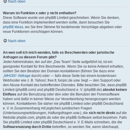
Nach oben
Warum ist Funktion x oder y nicht enthalten?
Diese Software wurde von phpBB Limited geschrieben. Wenn Sie denken,
dass eine Funktion implementiert werden sollte, dann besuchen Sie
phpBB Ideas
, wo Sie Ihre Stimme für bestehende Vorschläge abgeben oder
neue Funktionen vorschlagen können.
Nach oben
An wen soll ich mich wenden, falls es Beschwerden oder juristische
Anfragen zu diesem Forum gibt?
Jeder Administrator, der auf der „Das Team“-Seite aufgeführt ist, ist ein
geeigneter Kontakt für Ihre Beschwerde. Wenn Sie so keine Antwort erhalten,
sollten Sie den Besitzer der Domain kontaktieren (führen Sie dazu eine
„WHOIS“-Abfrage
durch) oder — falls diese Seite bei einem kostenlosen
Webhoster wie z. B. Yahoo!, free.fr, funpic.de usw. liegt — den Support oder
den Abuse-Kontakt des betreffenden Dienstes. Bitte beachten Sie, dass phpBB
Limited (phpBB.com) und phpBB Deutschland e. V. (phpBB.de)
absolut keinen
Einfluss
auf die Benutzung oder den oder die Benutzer der Forensoftware
haben und dafür in keiner Weise zur Verantwortung herangezogen werden
können. Kontaktieren Sie daher nie phpBB Limited oder phpBB Deutschland
e. V. in Zusammenhang mit jeglichen juristischen Fragen
(Unterlassungserklärungen, Haftungsfragen usw.), die
sich nicht direkt
auf die
Website phpbb.com, phpbb.de oder die phpBB-Software selbst beziehen. Falls
Sie phpBB Limited oder phpBB Deutschland e. V. E-Mails schreiben, die die
Softwarenutzung durch Dritte
betreffen, so werden Sie, wenn überhaupt,