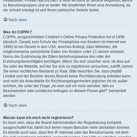
Avatarbilder, Private Nachrichten, E-Mail-Versand an andere Mitglieder, Beitritt
zu Benutzergruppen und so weiter. Wir empfehlen Ihnen eine Anmeldung, da
sie schnell erledigt ist und Ihnen zahlreiche Vorteile bietet.
Nach oben
Was ist COPPA?
COPPA, ausgeschrieben Children’s Online Privacy Protection Act of 1998
(deutsch: Gesetz zum Schutz der Privatsphäre von Kindern im Internet von
1998) ist ein Gesetz in den USA, welches festlegt, dass Websites, die
möglicherweise persönliche Daten von Kindern unter 13 Jahren erheben,
hierzu die Zustimmung der Eltern beziehungsweise des oder der
Erziehungsberechtigten benötigen. Wenn Sie sich unsicher sind, ob dies auf
Sie oder die Website, auf der Sie sich zu registrieren versuchen, zutrifft, ziehen
Sie einen rechtlichen Beistand zu Rate. Bitte beachten Sie, dass phpBB
Limited und der Besitzer dieses Boards keine Rechtsberatung anbieten kann
und nicht die Anlaufstelle für Rechtsangelegenheiten jeglicher Art ist; außer
solchen, die unter der Frage „An wen soll ich mich wenden, falls es
Beschwerden oder juristische Anfragen zu diesem Forum gibt?“ behandelt
werden.
Nach oben
Warum kann ich mich nicht registrieren?
Es kann sein, dass die Board-Administration die Registrierung komplett
ausgeschaltet hat, damit sich keine neuen Benutzer mehr anmelden können.
Es könnte auch sein, dass Ihre IP-Adresse oder der Benutzername, mit dem