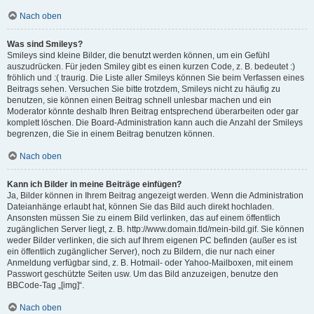
Nach oben
Was sind Smileys?
Smileys sind kleine Bilder, die benutzt werden können, um ein Gefühl
auszudrücken. Für jeden Smiley gibt es einen kurzen Code, z. B. bedeutet :)
fröhlich und :( traurig. Die Liste aller Smileys können Sie beim Verfassen eines
Beitrags sehen. Versuchen Sie bitte trotzdem, Smileys nicht zu häufig zu
benutzen, sie können einen Beitrag schnell unlesbar machen und ein
Moderator könnte deshalb Ihren Beitrag entsprechend überarbeiten oder gar
komplett löschen. Die Board-Administration kann auch die Anzahl der Smileys
begrenzen, die Sie in einem Beitrag benutzen können.
Nach oben
Kann ich Bilder in meine Beiträge einfügen?
Ja, Bilder können in Ihrem Beitrag angezeigt werden. Wenn die Administration
Dateianhänge erlaubt hat, können Sie das Bild auch direkt hochladen.
Ansonsten müssen Sie zu einem Bild verlinken, das auf einem öffentlich
zugänglichen Server liegt, z. B. http://www.domain.tld/mein-bild.gif. Sie können
weder Bilder verlinken, die sich auf Ihrem eigenen PC befinden (außer es ist
ein öffentlich zugänglicher Server), noch zu Bildern, die nur nach einer
Anmeldung verfügbar sind, z. B. Hotmail- oder Yahoo-Mailboxen, mit einem
Passwort geschützte Seiten usw. Um das Bild anzuzeigen, benutze den
BBCode-Tag „[img]“.
Nach oben