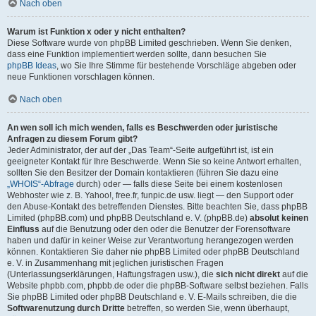
Nach oben
Warum ist Funktion x oder y nicht enthalten?
Diese Software wurde von phpBB Limited geschrieben. Wenn Sie denken,
dass eine Funktion implementiert werden sollte, dann besuchen Sie
phpBB Ideas
, wo Sie Ihre Stimme für bestehende Vorschläge abgeben oder
neue Funktionen vorschlagen können.
Nach oben
An wen soll ich mich wenden, falls es Beschwerden oder juristische
Anfragen zu diesem Forum gibt?
Jeder Administrator, der auf der „Das Team“-Seite aufgeführt ist, ist ein
geeigneter Kontakt für Ihre Beschwerde. Wenn Sie so keine Antwort erhalten,
sollten Sie den Besitzer der Domain kontaktieren (führen Sie dazu eine
„WHOIS“-Abfrage
durch) oder — falls diese Seite bei einem kostenlosen
Webhoster wie z. B. Yahoo!, free.fr, funpic.de usw. liegt — den Support oder
den Abuse-Kontakt des betreffenden Dienstes. Bitte beachten Sie, dass phpBB
Limited (phpBB.com) und phpBB Deutschland e. V. (phpBB.de)
absolut keinen
Einfluss
auf die Benutzung oder den oder die Benutzer der Forensoftware
haben und dafür in keiner Weise zur Verantwortung herangezogen werden
können. Kontaktieren Sie daher nie phpBB Limited oder phpBB Deutschland
e. V. in Zusammenhang mit jeglichen juristischen Fragen
(Unterlassungserklärungen, Haftungsfragen usw.), die
sich nicht direkt
auf die
Website phpbb.com, phpbb.de oder die phpBB-Software selbst beziehen. Falls
Sie phpBB Limited oder phpBB Deutschland e. V. E-Mails schreiben, die die
Softwarenutzung durch Dritte
betreffen, so werden Sie, wenn überhaupt,