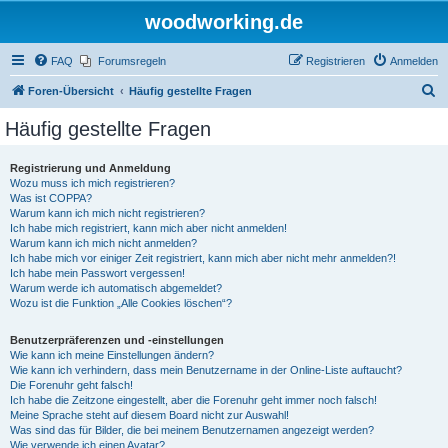
woodworking.de
FAQ
Forumsregeln
Registrieren
Anmelden
S
Foren-Übersicht
Häufig gestellte Fragen
u
Häufig gestellte Fragen
c
h
Registrierung und Anmeldung
Wozu muss ich mich registrieren?
e
Was ist COPPA?
Warum kann ich mich nicht registrieren?
Ich habe mich registriert, kann mich aber nicht anmelden!
Warum kann ich mich nicht anmelden?
Ich habe mich vor einiger Zeit registriert, kann mich aber nicht mehr anmelden?!
Ich habe mein Passwort vergessen!
Warum werde ich automatisch abgemeldet?
Wozu ist die Funktion „Alle Cookies löschen“?
Benutzerpräferenzen und -einstellungen
Wie kann ich meine Einstellungen ändern?
Wie kann ich verhindern, dass mein Benutzername in der Online-Liste auftaucht?
Die Forenuhr geht falsch!
Ich habe die Zeitzone eingestellt, aber die Forenuhr geht immer noch falsch!
Meine Sprache steht auf diesem Board nicht zur Auswahl!
Was sind das für Bilder, die bei meinem Benutzernamen angezeigt werden?
Wie verwende ich einen Avatar?