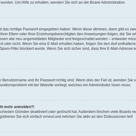
 wurden. Um Hilfe zu erhalten, wenden Sie sich an die Board-Administration.
nd das richtige Passwort eingegeben haben. Wenn diese stimmen, dann gibt es zw
Ihrer Eltern oder Ihrer Erziehungsberechtigten den Anweisungen folgen, die Sie erh
üssen alle neu angemeldeten Mitglieder erst freigeschaltet werden – entweder müsse
 ist oder nicht. Wenn Sie eine E-Mail erhalten haben, folgen Sie den dort enthalte
pam-Filter blockiert wurde. Wenn Sie sich sicher sind, dass Ihre E-Mail-Adresse 
hr Benutzername und Ihr Passwort richtig sind. Wenn dies der Fall ist, wenden Sie
gurationsproblem mit der Website vorliegt, welches ein Administrator lösen muss.
icht mehr anmelden?!
schieden Gründen deaktiviert oder gelöscht hat. Außerdem löschen viele Boards reg
strieren Sie sich einfach erneut und nehmen Sie aktiv an den Diskussionen teil!