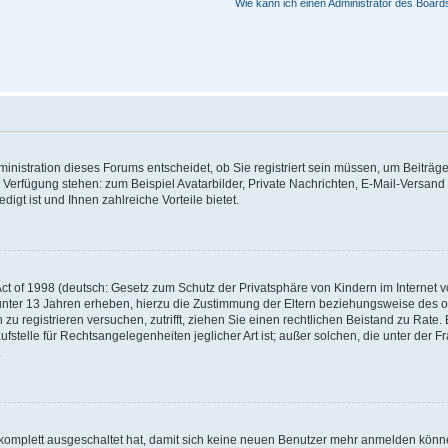
Wie kann ich einen Administrator des Board
nistration dieses Forums entscheidet, ob Sie registriert sein müssen, um Beiträge z
ur Verfügung stehen: zum Beispiel Avatarbilder, Private Nachrichten, E-Mail-Versand
igt ist und Ihnen zahlreiche Vorteile bietet.
t of 1998 (deutsch: Gesetz zum Schutz der Privatsphäre von Kindern im Internet vo
unter 13 Jahren erheben, hierzu die Zustimmung der Eltern beziehungsweise des o
h zu registrieren versuchen, zutrifft, ziehen Sie einen rechtlichen Beistand zu Rat
stelle für Rechtsangelegenheiten jeglicher Art ist; außer solchen, die unter der 
.
 komplett ausgeschaltet hat, damit sich keine neuen Benutzer mehr anmelden könne