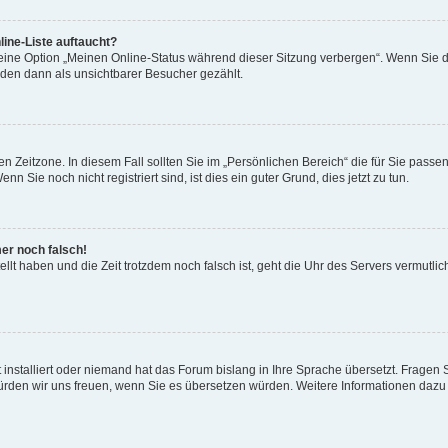
ine-Liste auftaucht?
 eine Option „Meinen Online-Status während dieser Sitzung verbergen“. Wenn Sie d
rden dann als unsichtbarer Besucher gezählt.
n Zeitzone. In diesem Fall sollten Sie im „Persönlichen Bereich“ die für Sie passend
 Sie noch nicht registriert sind, ist dies ein guter Grund, dies jetzt zu tun.
mer noch falsch!
ellt haben und die Zeit trotzdem noch falsch ist, geht die Uhr des Servers vermutlic
 installiert oder niemand hat das Forum bislang in Ihre Sprache übersetzt. Fragen 
t, würden wir uns freuen, wenn Sie es übersetzen würden. Weitere Informationen da