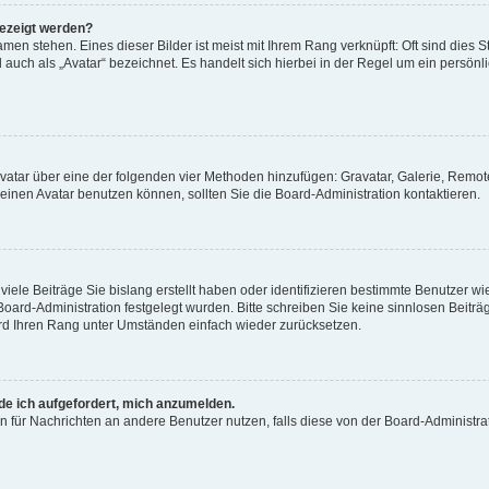
gezeigt werden?
men stehen. Eines dieser Bilder ist meist mit Ihrem Rang verknüpft: Oft sind dies S
auch als „Avatar“ bezeichnet. Es handelt sich hierbei in der Regel um ein persönl
 Avatar über eine der folgenden vier Methoden hinzufügen: Gravatar, Galerie, Rem
inen Avatar benutzen können, sollten Sie die Board-Administration kontaktieren.
iele Beiträge Sie bislang erstellt haben oder identifizieren bestimmte Benutzer
 Board-Administration festgelegt wurden. Bitte schreiben Sie keine sinnlosen Beit
wird Ihren Rang unter Umständen einfach wieder zurücksetzen.
rde ich aufgefordert, mich anzumelden.
ion für Nachrichten an andere Benutzer nutzen, falls diese von der Board-Administ