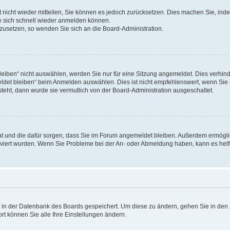
rt nicht wieder mitteilen, Sie können es jedoch zurücksetzen. Dies machen Sie, in
e sich schnell wieder anmelden können.
ckzusetzen, so wenden Sie sich an die Board-Administration.
ben“ nicht auswählen, werden Sie nur für eine Sitzung angemeldet. Dies verhinde
et bleiben“ beim Anmelden auswählen. Dies ist nicht empfehlenswert, wenn Sie s
steht, dann wurde sie vermutlich von der Board-Administration ausgeschaltet.
 hat und die dafür sorgen, dass Sie im Forum angemeldet bleiben. Außerdem ermögl
ktiviert wurden. Wenn Sie Probleme bei der An- oder Abmeldung haben, kann es hel
en in der Datenbank des Boards gespeichert. Um diese zu ändern, gehen Sie in den 
rt können Sie alle Ihre Einstellungen ändern.