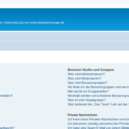
cher Unterstützung von www.feinewerkzeuge.de
Benutzer-Stufen und Gruppen
Was sind Administratoren?
Was sind Moderatoren?
Was sind Benutzergruppen?
Wo finde ich die Benutzergruppen und wie tr
Wie werde ich Gruppenleiter?
anmelden?!
Weshalb werden verschiedene Benutzergrupp
Was ist eine Hauptgruppe?
Was bedeutet der „Das Team“-Link auf der S
Private Nachrichten
Ich kann keine Privaten Nachrichten versch
Ich bekomme ständig unerwünschte Private
auftaucht?
Ich habe eine Spam-E-Mail von einem Mitgli