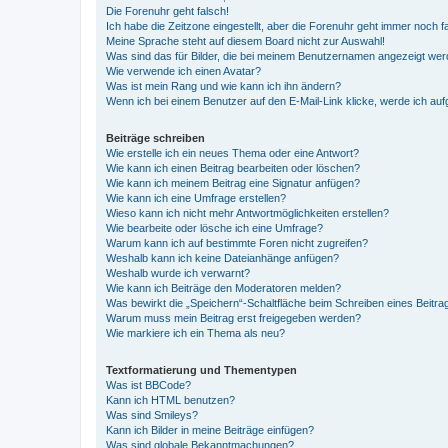
Die Forenuhr geht falsch!
Ich habe die Zeitzone eingestellt, aber die Forenuhr geht immer noch f
Meine Sprache steht auf diesem Board nicht zur Auswahl!
Was sind das für Bilder, die bei meinem Benutzernamen angezeigt we
Wie verwende ich einen Avatar?
Was ist mein Rang und wie kann ich ihn ändern?
Wenn ich bei einem Benutzer auf den E-Mail-Link klicke, werde ich au
Beiträge schreiben
Wie erstelle ich ein neues Thema oder eine Antwort?
Wie kann ich einen Beitrag bearbeiten oder löschen?
Wie kann ich meinem Beitrag eine Signatur anfügen?
Wie kann ich eine Umfrage erstellen?
Wieso kann ich nicht mehr Antwortmöglichkeiten erstellen?
Wie bearbeite oder lösche ich eine Umfrage?
Warum kann ich auf bestimmte Foren nicht zugreifen?
Weshalb kann ich keine Dateianhänge anfügen?
Weshalb wurde ich verwarnt?
Wie kann ich Beiträge den Moderatoren melden?
Was bewirkt die „Speichern“-Schaltfläche beim Schreiben eines Beitra
Warum muss mein Beitrag erst freigegeben werden?
Wie markiere ich ein Thema als neu?
Textformatierung und Thementypen
Was ist BBCode?
Kann ich HTML benutzen?
Was sind Smileys?
Kann ich Bilder in meine Beiträge einfügen?
Was sind globale Bekanntmachungen?