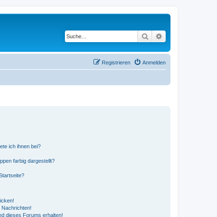
Suche
Erweiterte Suche
Registrieren
Anmelden
ete ich ihnen bei?
en farbig dargestellt?
tartseite?
icken!
 Nachrichten!
ed dieses Forums erhalten!