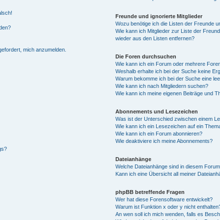
alsch!
Freunde und ignorierte Mitglieder
Wozu benötige ich die Listen der Freunde un
rden?
Wie kann ich Mitglieder zur Liste der Freund
wieder aus den Listen entfernen?
fgefordert, mich anzumelden.
Die Foren durchsuchen
Wie kann ich ein Forum oder mehrere For
Weshalb erhalte ich bei der Suche keine Er
Warum bekomme ich bei der Suche eine lee
Wie kann ich nach Mitgliedern suchen?
Wie kann ich meine eigenen Beiträge und T
Abonnements und Lesezeichen
Was ist der Unterschied zwischen einem L
Wie kann ich ein Lesezeichen auf ein Them
Wie kann ich ein Forum abonnieren?
Wie deaktiviere ich meine Abonnements?
gs?
Dateianhänge
Welche Dateianhänge sind in diesem Forum
Kann ich eine Übersicht all meiner Dateian
phpBB betreffende Fragen
Wer hat diese Forensoftware entwickelt?
Warum ist Funktion x oder y nicht enthalten
An wen soll ich mich wenden, falls es Besc