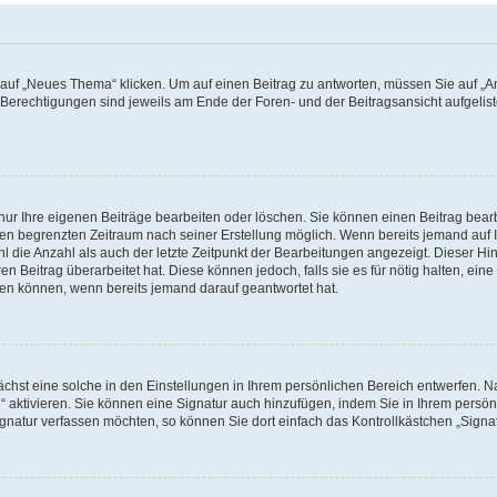
f „Neues Thema“ klicken. Um auf einen Beitrag zu antworten, müssen Sie auf „Ant
e Berechtigungen sind jeweils am Ende der Foren- und der Beitragsansicht aufgeliste
nur Ihre eigenen Beiträge bearbeiten oder löschen. Sie können einen Beitrag bear
nen begrenzten Zeitraum nach seiner Erstellung möglich. Wenn bereits jemand auf Ih
 die Anzahl als auch der letzte Zeitpunkt der Bearbeitungen angezeigt. Dieser Hi
 Beitrag überarbeitet hat. Diese können jedoch, falls sie es für nötig halten, eine 
hen können, wenn bereits jemand darauf geantwortet hat.
hst eine solche in den Einstellungen in Ihrem persönlichen Bereich entwerfen. Na
 aktivieren. Sie können eine Signatur auch hinzufügen, indem Sie in Ihrem persö
gnatur verfassen möchten, so können Sie dort einfach das Kontrollkästchen „Signa