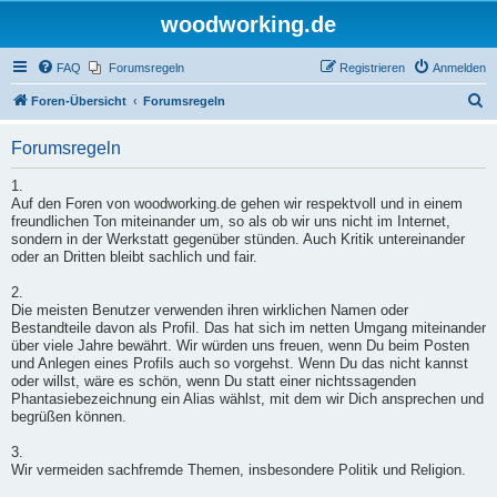
woodworking.de
FAQ
Forumsregeln
Registrieren
Anmelden
S
Foren-Übersicht
Forumsregeln
u
Forumsregeln
c
h
1.
Auf den Foren von woodworking.de gehen wir respektvoll und in einem
e
freundlichen Ton miteinander um, so als ob wir uns nicht im Internet,
sondern in der Werkstatt gegenüber stünden. Auch Kritik untereinander
oder an Dritten bleibt sachlich und fair.
2.
Die meisten Benutzer verwenden ihren wirklichen Namen oder
Bestandteile davon als Profil. Das hat sich im netten Umgang miteinander
über viele Jahre bewährt. Wir würden uns freuen, wenn Du beim Posten
und Anlegen eines Profils auch so vorgehst. Wenn Du das nicht kannst
oder willst, wäre es schön, wenn Du statt einer nichtssagenden
Phantasiebezeichnung ein Alias wählst, mit dem wir Dich ansprechen und
begrüßen können.
3.
Wir vermeiden sachfremde Themen, insbesondere Politik und Religion.