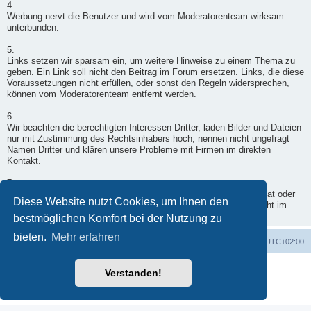
4.
Werbung nervt die Benutzer und wird vom Moderatorenteam wirksam
unterbunden.
5.
Links setzen wir sparsam ein, um weitere Hinweise zu einem Thema zu
geben. Ein Link soll nicht den Beitrag im Forum ersetzen. Links, die diese
Voraussetzungen nicht erfüllen, oder sonst den Regeln widersprechen,
können vom Moderatorenteam entfernt werden.
6.
Wir beachten die berechtigten Interessen Dritter, laden Bilder und Dateien
nur mit Zustimmung des Rechtsinhabers hoch, nennen nicht ungefragt
Namen Dritter und klären unsere Probleme mit Firmen im direkten
Kontakt.
7.
Wenn ein Moderator doch einmal in Deinen Beitrag eingegriffen hat oder
Diese Website nutzt Cookies, um Ihnen den
er nicht freigegeben wurde, wende Dich per Kontaktformular - nicht im
Forum - an einen Moderator.
bestmöglichen Komfort bei der Nutzung zu
bieten.
Mehr erfahren
Foren-Übersicht
Alle Zeiten sind
UTC+02:00
Powered by
phpBB
® Forum Software © phpBB Limited
Verstanden!
Deutsche Übersetzung durch
phpBB.de
Datenschutz
|
Nutzungsbedingungen