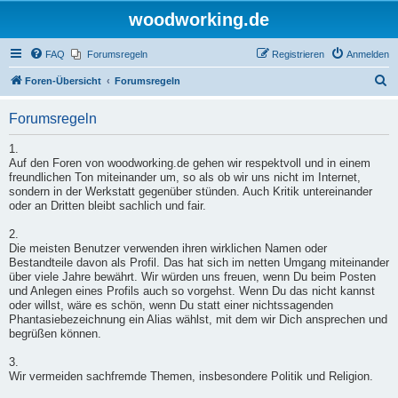
woodworking.de
FAQ
Forumsregeln
Registrieren
Anmelden
S
Foren-Übersicht
Forumsregeln
u
Forumsregeln
c
h
1.
Auf den Foren von woodworking.de gehen wir respektvoll und in einem
e
freundlichen Ton miteinander um, so als ob wir uns nicht im Internet,
sondern in der Werkstatt gegenüber stünden. Auch Kritik untereinander
oder an Dritten bleibt sachlich und fair.
2.
Die meisten Benutzer verwenden ihren wirklichen Namen oder
Bestandteile davon als Profil. Das hat sich im netten Umgang miteinander
über viele Jahre bewährt. Wir würden uns freuen, wenn Du beim Posten
und Anlegen eines Profils auch so vorgehst. Wenn Du das nicht kannst
oder willst, wäre es schön, wenn Du statt einer nichtssagenden
Phantasiebezeichnung ein Alias wählst, mit dem wir Dich ansprechen und
begrüßen können.
3.
Wir vermeiden sachfremde Themen, insbesondere Politik und Religion.