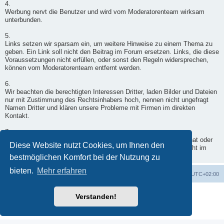
4.
Werbung nervt die Benutzer und wird vom Moderatorenteam wirksam
unterbunden.
5.
Links setzen wir sparsam ein, um weitere Hinweise zu einem Thema zu
geben. Ein Link soll nicht den Beitrag im Forum ersetzen. Links, die diese
Voraussetzungen nicht erfüllen, oder sonst den Regeln widersprechen,
können vom Moderatorenteam entfernt werden.
6.
Wir beachten die berechtigten Interessen Dritter, laden Bilder und Dateien
nur mit Zustimmung des Rechtsinhabers hoch, nennen nicht ungefragt
Namen Dritter und klären unsere Probleme mit Firmen im direkten
Kontakt.
7.
Wenn ein Moderator doch einmal in Deinen Beitrag eingegriffen hat oder
Diese Website nutzt Cookies, um Ihnen den
er nicht freigegeben wurde, wende Dich per Kontaktformular - nicht im
Forum - an einen Moderator.
bestmöglichen Komfort bei der Nutzung zu
bieten.
Mehr erfahren
Foren-Übersicht
Alle Zeiten sind
UTC+02:00
Powered by
phpBB
® Forum Software © phpBB Limited
Verstanden!
Deutsche Übersetzung durch
phpBB.de
Datenschutz
|
Nutzungsbedingungen