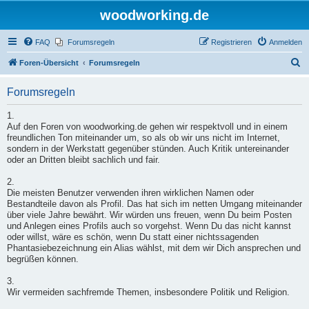
woodworking.de
FAQ
Forumsregeln
Registrieren
Anmelden
S
Foren-Übersicht
Forumsregeln
u
Forumsregeln
c
h
1.
Auf den Foren von woodworking.de gehen wir respektvoll und in einem
e
freundlichen Ton miteinander um, so als ob wir uns nicht im Internet,
sondern in der Werkstatt gegenüber stünden. Auch Kritik untereinander
oder an Dritten bleibt sachlich und fair.
2.
Die meisten Benutzer verwenden ihren wirklichen Namen oder
Bestandteile davon als Profil. Das hat sich im netten Umgang miteinander
über viele Jahre bewährt. Wir würden uns freuen, wenn Du beim Posten
und Anlegen eines Profils auch so vorgehst. Wenn Du das nicht kannst
oder willst, wäre es schön, wenn Du statt einer nichtssagenden
Phantasiebezeichnung ein Alias wählst, mit dem wir Dich ansprechen und
begrüßen können.
3.
Wir vermeiden sachfremde Themen, insbesondere Politik und Religion.