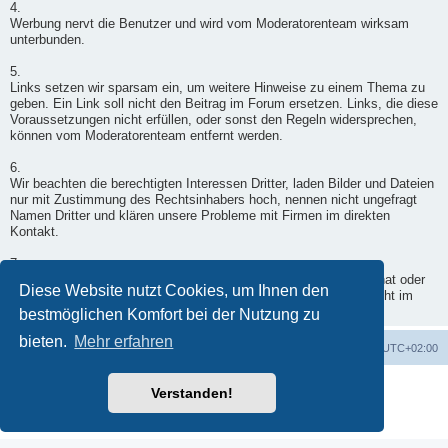
4.
Werbung nervt die Benutzer und wird vom Moderatorenteam wirksam
unterbunden.
5.
Links setzen wir sparsam ein, um weitere Hinweise zu einem Thema zu
geben. Ein Link soll nicht den Beitrag im Forum ersetzen. Links, die diese
Voraussetzungen nicht erfüllen, oder sonst den Regeln widersprechen,
können vom Moderatorenteam entfernt werden.
6.
Wir beachten die berechtigten Interessen Dritter, laden Bilder und Dateien
nur mit Zustimmung des Rechtsinhabers hoch, nennen nicht ungefragt
Namen Dritter und klären unsere Probleme mit Firmen im direkten
Kontakt.
7.
Wenn ein Moderator doch einmal in Deinen Beitrag eingegriffen hat oder
Diese Website nutzt Cookies, um Ihnen den
er nicht freigegeben wurde, wende Dich per Kontaktformular - nicht im
Forum - an einen Moderator.
bestmöglichen Komfort bei der Nutzung zu
bieten.
Mehr erfahren
Foren-Übersicht
Alle Zeiten sind
UTC+02:00
Powered by
phpBB
® Forum Software © phpBB Limited
Verstanden!
Deutsche Übersetzung durch
phpBB.de
Datenschutz
|
Nutzungsbedingungen