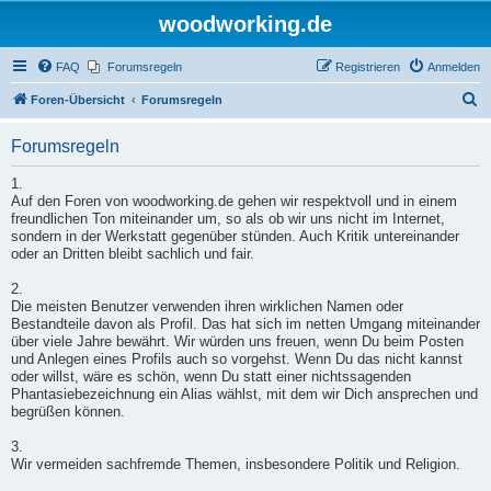
woodworking.de
FAQ
Forumsregeln
Registrieren
Anmelden
S
Foren-Übersicht
Forumsregeln
u
Forumsregeln
c
h
1.
Auf den Foren von woodworking.de gehen wir respektvoll und in einem
e
freundlichen Ton miteinander um, so als ob wir uns nicht im Internet,
sondern in der Werkstatt gegenüber stünden. Auch Kritik untereinander
oder an Dritten bleibt sachlich und fair.
2.
Die meisten Benutzer verwenden ihren wirklichen Namen oder
Bestandteile davon als Profil. Das hat sich im netten Umgang miteinander
über viele Jahre bewährt. Wir würden uns freuen, wenn Du beim Posten
und Anlegen eines Profils auch so vorgehst. Wenn Du das nicht kannst
oder willst, wäre es schön, wenn Du statt einer nichtssagenden
Phantasiebezeichnung ein Alias wählst, mit dem wir Dich ansprechen und
begrüßen können.
3.
Wir vermeiden sachfremde Themen, insbesondere Politik und Religion.