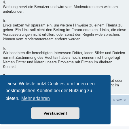
4.
Werbung nervt die Benutzer und wird vom Moderatorenteam wirksam
unterbunden.
5.
Links setzen wir sparsam ein, um weitere Hinweise zu einem Thema zu
geben. Ein Link soll nicht den Beitrag im Forum ersetzen. Links, die diese
Voraussetzungen nicht erfüllen, oder sonst den Regeln widersprechen,
können vom Moderatorenteam entfernt werden.
6.
Wir beachten die berechtigten Interessen Dritter, laden Bilder und Dateien
nur mit Zustimmung des Rechtsinhabers hoch, nennen nicht ungefragt
Namen Dritter und klären unsere Probleme mit Firmen im direkten
Kontakt.
7.
Wenn ein Moderator doch einmal in Deinen Beitrag eingegriffen hat oder
Diese Website nutzt Cookies, um Ihnen den
er nicht freigegeben wurde, wende Dich per Kontaktformular - nicht im
Forum - an einen Moderator.
bestmöglichen Komfort bei der Nutzung zu
bieten.
Mehr erfahren
Foren-Übersicht
Alle Zeiten sind
UTC+02:00
Powered by
phpBB
® Forum Software © phpBB Limited
Verstanden!
Deutsche Übersetzung durch
phpBB.de
Datenschutz
|
Nutzungsbedingungen