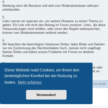
4.
Werbung nervt die Benutzer und wird vom Moderatorenteam wirksam
unterbunden.
5.
Links setzen wir sparsam ein, um weitere Hinweise zu einem Thema zu
geben. Ein Link soll nicht den Beitrag im Forum ersetzen. Links, die diese
Voraussetzungen nicht erfüllen, oder sonst den Regeln widersprechen,
können vom Moderatorenteam entfernt werden.
6.
Wir beachten die berechtigten Interessen Dritter, laden Bilder und Dateien
nur mit Zustimmung des Rechtsinhabers hoch, nennen nicht ungefragt
Namen Dritter und klären unsere Probleme mit Firmen im direkten
Kontakt.
7.
Wenn ein Moderator doch einmal in Deinen Beitrag eingegriffen hat oder
Diese Website nutzt Cookies, um Ihnen den
er nicht freigegeben wurde, wende Dich per Kontaktformular - nicht im
Forum - an einen Moderator.
bestmöglichen Komfort bei der Nutzung zu
bieten.
Mehr erfahren
Foren-Übersicht
Alle Zeiten sind
UTC+02:00
Powered by
phpBB
® Forum Software © phpBB Limited
Verstanden!
Deutsche Übersetzung durch
phpBB.de
Datenschutz
|
Nutzungsbedingungen