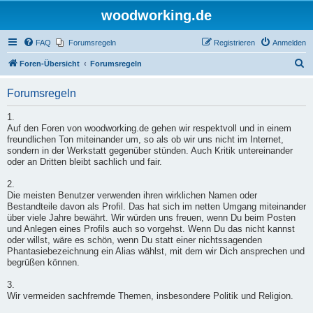
woodworking.de
FAQ
Forumsregeln
Registrieren
Anmelden
S
Foren-Übersicht
Forumsregeln
u
Forumsregeln
c
h
1.
Auf den Foren von woodworking.de gehen wir respektvoll und in einem
e
freundlichen Ton miteinander um, so als ob wir uns nicht im Internet,
sondern in der Werkstatt gegenüber stünden. Auch Kritik untereinander
oder an Dritten bleibt sachlich und fair.
2.
Die meisten Benutzer verwenden ihren wirklichen Namen oder
Bestandteile davon als Profil. Das hat sich im netten Umgang miteinander
über viele Jahre bewährt. Wir würden uns freuen, wenn Du beim Posten
und Anlegen eines Profils auch so vorgehst. Wenn Du das nicht kannst
oder willst, wäre es schön, wenn Du statt einer nichtssagenden
Phantasiebezeichnung ein Alias wählst, mit dem wir Dich ansprechen und
begrüßen können.
3.
Wir vermeiden sachfremde Themen, insbesondere Politik und Religion.