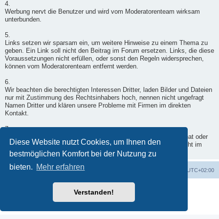
4.
Werbung nervt die Benutzer und wird vom Moderatorenteam wirksam
unterbunden.
5.
Links setzen wir sparsam ein, um weitere Hinweise zu einem Thema zu
geben. Ein Link soll nicht den Beitrag im Forum ersetzen. Links, die diese
Voraussetzungen nicht erfüllen, oder sonst den Regeln widersprechen,
können vom Moderatorenteam entfernt werden.
6.
Wir beachten die berechtigten Interessen Dritter, laden Bilder und Dateien
nur mit Zustimmung des Rechtsinhabers hoch, nennen nicht ungefragt
Namen Dritter und klären unsere Probleme mit Firmen im direkten
Kontakt.
7.
Wenn ein Moderator doch einmal in Deinen Beitrag eingegriffen hat oder
Diese Website nutzt Cookies, um Ihnen den
er nicht freigegeben wurde, wende Dich per Kontaktformular - nicht im
Forum - an einen Moderator.
bestmöglichen Komfort bei der Nutzung zu
bieten.
Mehr erfahren
Foren-Übersicht
Alle Zeiten sind
UTC+02:00
Powered by
phpBB
® Forum Software © phpBB Limited
Verstanden!
Deutsche Übersetzung durch
phpBB.de
Datenschutz
|
Nutzungsbedingungen