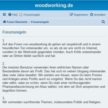
woodworking.de
FAQ
Forumsregeln
Registrieren
Anmelden
S
Foren-Übersicht
Forumsregeln
u
Forumsregeln
c
h
1.
Auf den Foren von woodworking.de gehen wir respektvoll und in einem
e
freundlichen Ton miteinander um, so als ob wir uns nicht im Internet,
sondern in der Werkstatt gegenüber stünden. Auch Kritik untereinander
oder an Dritten bleibt sachlich und fair.
2.
Die meisten Benutzer verwenden ihren wirklichen Namen oder
Bestandteile davon als Profil. Das hat sich im netten Umgang miteinander
über viele Jahre bewährt. Wir würden uns freuen, wenn Du beim Posten
und Anlegen eines Profils auch so vorgehst. Wenn Du das nicht kannst
oder willst, wäre es schön, wenn Du statt einer nichtssagenden
Phantasiebezeichnung ein Alias wählst, mit dem wir Dich ansprechen und
begrüßen können.
3.
Wir vermeiden sachfremde Themen, insbesondere Politik und Religion.