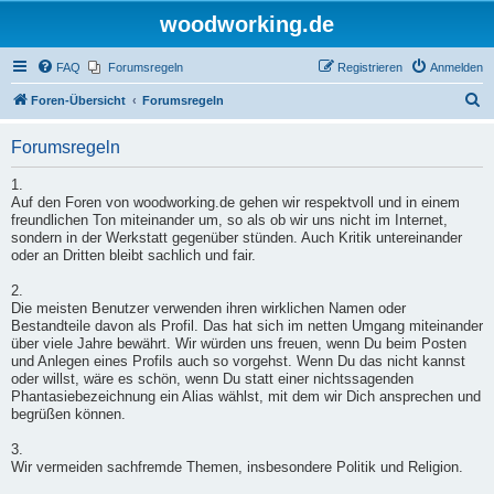
woodworking.de
FAQ
Forumsregeln
Registrieren
Anmelden
S
Foren-Übersicht
Forumsregeln
u
Forumsregeln
c
h
1.
Auf den Foren von woodworking.de gehen wir respektvoll und in einem
e
freundlichen Ton miteinander um, so als ob wir uns nicht im Internet,
sondern in der Werkstatt gegenüber stünden. Auch Kritik untereinander
oder an Dritten bleibt sachlich und fair.
2.
Die meisten Benutzer verwenden ihren wirklichen Namen oder
Bestandteile davon als Profil. Das hat sich im netten Umgang miteinander
über viele Jahre bewährt. Wir würden uns freuen, wenn Du beim Posten
und Anlegen eines Profils auch so vorgehst. Wenn Du das nicht kannst
oder willst, wäre es schön, wenn Du statt einer nichtssagenden
Phantasiebezeichnung ein Alias wählst, mit dem wir Dich ansprechen und
begrüßen können.
3.
Wir vermeiden sachfremde Themen, insbesondere Politik und Religion.