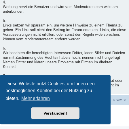
4.
Werbung nervt die Benutzer und wird vom Moderatorenteam wirksam
unterbunden.
5.
Links setzen wir sparsam ein, um weitere Hinweise zu einem Thema zu
geben. Ein Link soll nicht den Beitrag im Forum ersetzen. Links, die diese
Voraussetzungen nicht erfüllen, oder sonst den Regeln widersprechen,
können vom Moderatorenteam entfernt werden.
6.
Wir beachten die berechtigten Interessen Dritter, laden Bilder und Dateien
nur mit Zustimmung des Rechtsinhabers hoch, nennen nicht ungefragt
Namen Dritter und klären unsere Probleme mit Firmen im direkten
Kontakt.
7.
Wenn ein Moderator doch einmal in Deinen Beitrag eingegriffen hat oder
Diese Website nutzt Cookies, um Ihnen den
er nicht freigegeben wurde, wende Dich per Kontaktformular - nicht im
Forum - an einen Moderator.
bestmöglichen Komfort bei der Nutzung zu
bieten.
Mehr erfahren
Foren-Übersicht
Alle Zeiten sind
UTC+02:00
Powered by
phpBB
® Forum Software © phpBB Limited
Verstanden!
Deutsche Übersetzung durch
phpBB.de
Datenschutz
|
Nutzungsbedingungen